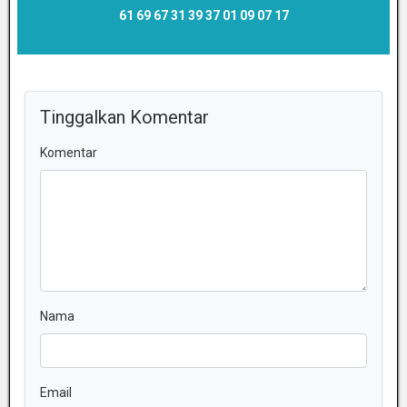
61 69 67 31 39 37 01 09 07 17
Tinggalkan Komentar
Komentar
Nama
Email