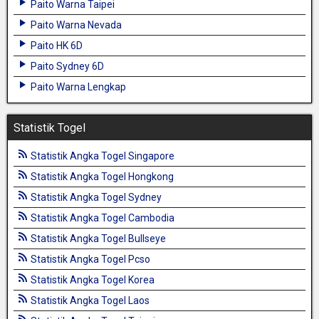
Paito Warna Taipei
Paito Warna Nevada
Paito HK 6D
Paito Sydney 6D
Paito Warna Lengkap
Statistik Togel
Statistik Angka Togel Singapore
Statistik Angka Togel Hongkong
Statistik Angka Togel Sydney
Statistik Angka Togel Cambodia
Statistik Angka Togel Bullseye
Statistik Angka Togel Pcso
Statistik Angka Togel Korea
Statistik Angka Togel Laos