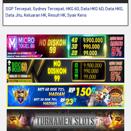
SGP Tercepat
,
Sydney Tercepat
,
HKG 6D
,
Data HKG 6D
,
Data HKG
,
Data Jitu
,
Keluaran HK
,
Result HK
,
Syair Keris