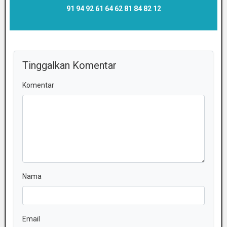
91 94 92 61 64 62 81 84 82 12
Tinggalkan Komentar
Komentar
Nama
Email