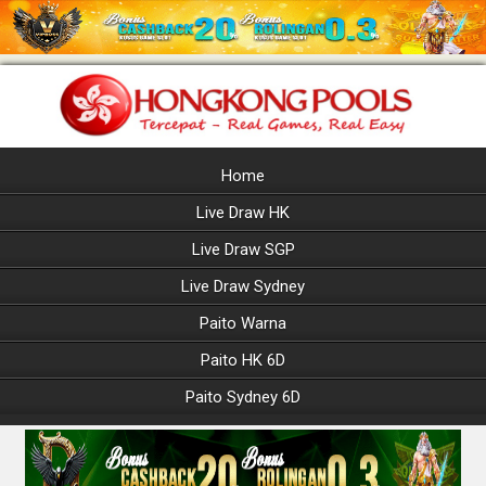
Home
Live Draw HK
Live Draw SGP
Live Draw Sydney
Paito Warna
Paito HK 6D
Paito Sydney 6D