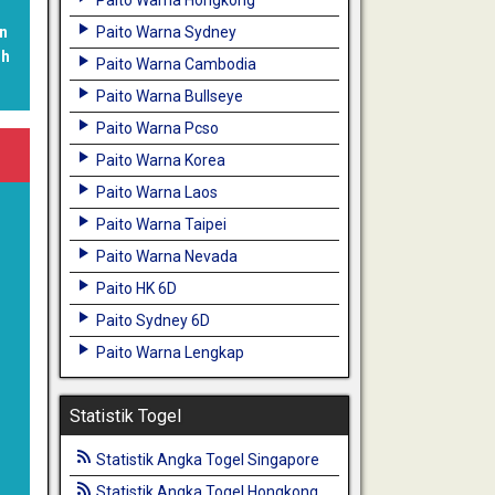
Paito Warna Hongkong
n
Paito Warna Sydney
ih
Paito Warna Cambodia
Paito Warna Bullseye
Paito Warna Pcso
Paito Warna Korea
Paito Warna Laos
Paito Warna Taipei
Paito Warna Nevada
Paito HK 6D
Paito Sydney 6D
Paito Warna Lengkap
Statistik Togel
Statistik Angka Togel Singapore
Statistik Angka Togel Hongkong