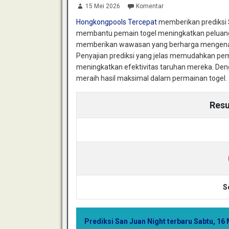
15 Mei 2026
Komentar
Hongkongpools Tercepat
memberikan prediksi S
membantu pemain togel meningkatkan peluang 
memberikan wawasan yang berharga mengenai 
Penyajian prediksi yang jelas memudahkan pem
meningkatkan efektivitas taruhan mereka. Den
meraih hasil maksimal dalam permainan togel.
Resu
S
Prediksi San Juan Night terbaru Sabtu, 16