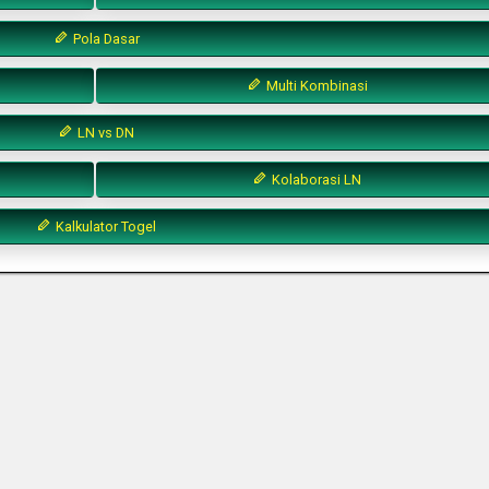
Pola Dasar
Multi Kombinasi
LN vs DN
Kolaborasi LN
Kalkulator Togel