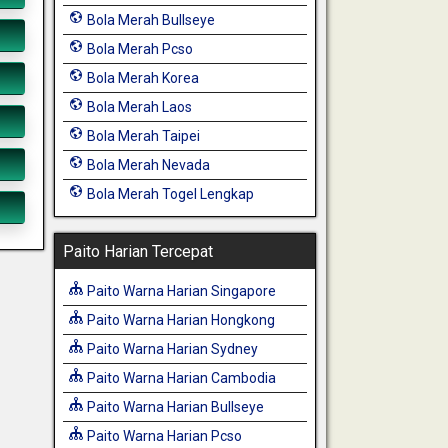
Bola Merah Bullseye
Bola Merah Pcso
Bola Merah Korea
Bola Merah Laos
Bola Merah Taipei
Bola Merah Nevada
Bola Merah Togel Lengkap
Paito Harian Tercepat
Paito Warna Harian Singapore
Paito Warna Harian Hongkong
Paito Warna Harian Sydney
Paito Warna Harian Cambodia
Paito Warna Harian Bullseye
Paito Warna Harian Pcso