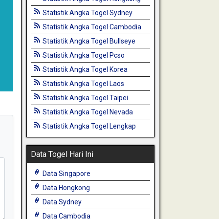
Statistik Angka Togel Sydney
Statistik Angka Togel Cambodia
Statistik Angka Togel Bullseye
Statistik Angka Togel Pcso
Statistik Angka Togel Korea
Statistik Angka Togel Laos
Statistik Angka Togel Taipei
Statistik Angka Togel Nevada
Statistik Angka Togel Lengkap
Data Togel Hari Ini
Data Singapore
Data Hongkong
Data Sydney
Data Cambodia