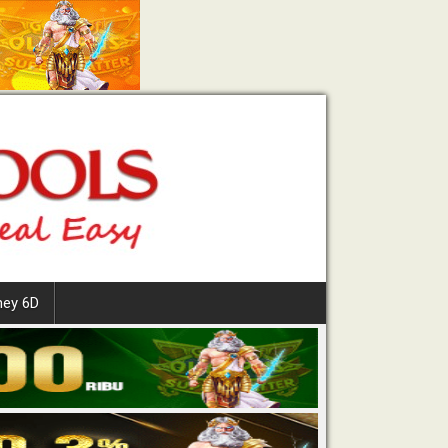
ney 6D