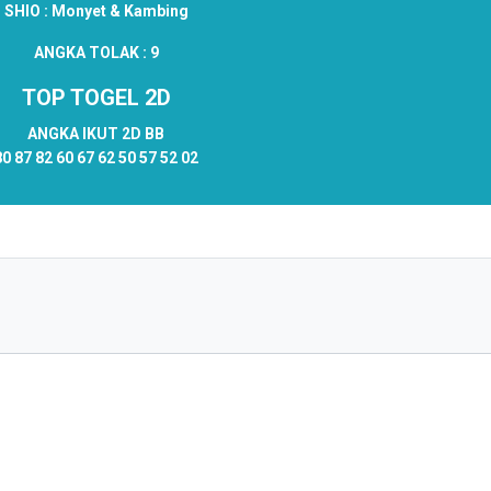
SHIO :
Monyet & Kambing
ANGKA TOLAK :
9
TOP TOGEL 2D
ANGKA IKUT 2D BB
80 87 82 60 67 62 50 57 52 02