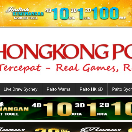
Live Draw Sydney
Paito Warna
Paito HK 6D
Paito Syd