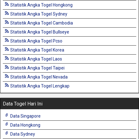
Statistik Angka Togel Hongkong
Statistik Angka Togel Sydney
Statistik Angka Togel Cambodia
Statistik Angka Togel Bullseye
Statistik Angka Togel Pcso
Statistik Angka Togel Korea
Statistik Angka Togel Laos
Statistik Angka Togel Taipei
Statistik Angka Togel Nevada
Statistik Angka Togel Lengkap
Data Togel Hari Ini
Data Singapore
Data Hongkong
Data Sydney