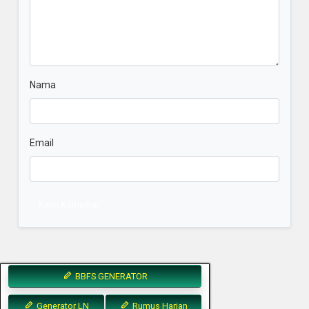
Nama
Email
Kirim Komentar
BBFS GENERATOR
Generator LN
Rumus Harian