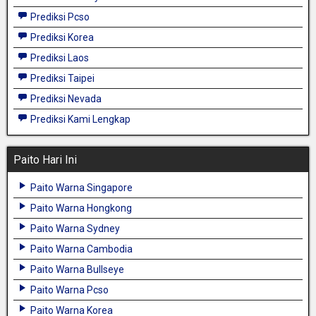
Prediksi Pcso
Prediksi Korea
Prediksi Laos
Prediksi Taipei
Prediksi Nevada
Prediksi Kami Lengkap
Paito Hari Ini
Paito Warna Singapore
Paito Warna Hongkong
Paito Warna Sydney
Paito Warna Cambodia
Paito Warna Bullseye
Paito Warna Pcso
Paito Warna Korea