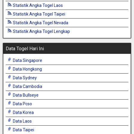
Statistik Angka Togel Laos
Statistik Angka Togel Taipei
Statistik Angka Togel Nevada
Statistik Angka Togel Lengkap
Data Togel Hari Ini
Data Singapore
Data Hongkong
Data Sydney
Data Cambodia
Data Bullseye
Data Pcso
Data Korea
Data Laos
Data Taipei