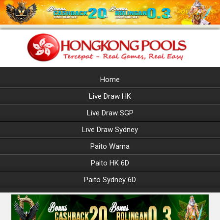
Home
Live Draw HK
Live Draw SGP
Live Draw Sydney
Paito Warna
Paito HK 6D
Paito Sydney 6D