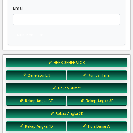
Email
Kirim Komentar
BBFS GENERATOR
Generator LN
Rumus Harian
Rekap Kumat
Rekap Angka CT
Rekap Angka 3D
Rekap Angka 2D
Rekap Angka 4D
Pola Dasar All