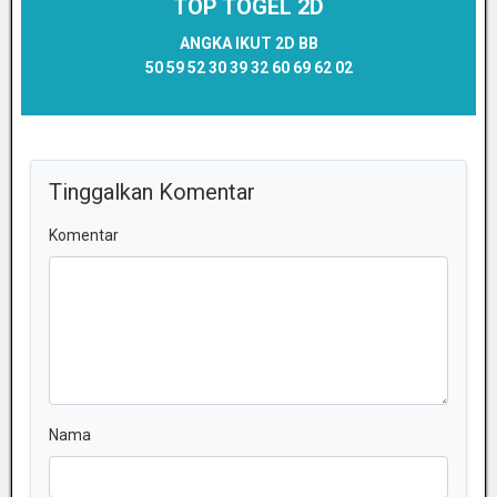
TOP TOGEL 2D
ANGKA IKUT 2D BB
50 59 52 30 39 32 60 69 62 02
Tinggalkan Komentar
Komentar
Nama