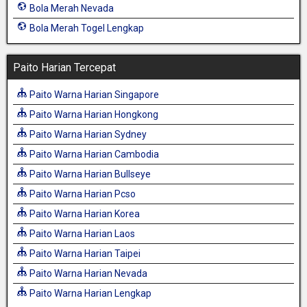
Bola Merah Nevada
Bola Merah Togel Lengkap
Paito Harian Tercepat
Paito Warna Harian Singapore
Paito Warna Harian Hongkong
Paito Warna Harian Sydney
Paito Warna Harian Cambodia
Paito Warna Harian Bullseye
Paito Warna Harian Pcso
Paito Warna Harian Korea
Paito Warna Harian Laos
Paito Warna Harian Taipei
Paito Warna Harian Nevada
Paito Warna Harian Lengkap