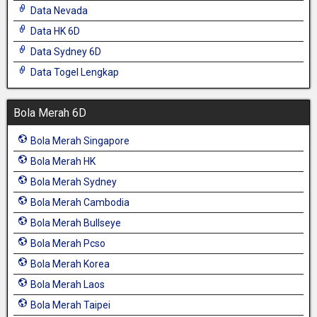
Data Nevada
Data HK 6D
Data Sydney 6D
Data Togel Lengkap
Bola Merah 6D
Bola Merah Singapore
Bola Merah HK
Bola Merah Sydney
Bola Merah Cambodia
Bola Merah Bullseye
Bola Merah Pcso
Bola Merah Korea
Bola Merah Laos
Bola Merah Taipei