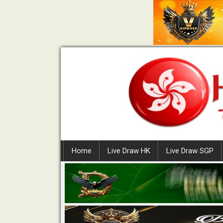
Home
Live Draw HK
Live Draw SGP