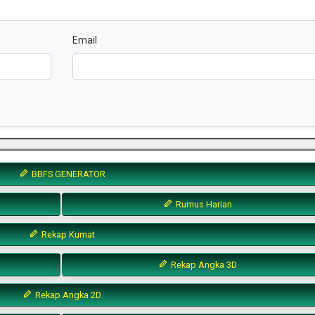
Email
BBFS GENERATOR
Rumus Harian
Rekap Kumat
Rekap Angka 3D
Rekap Angka 2D