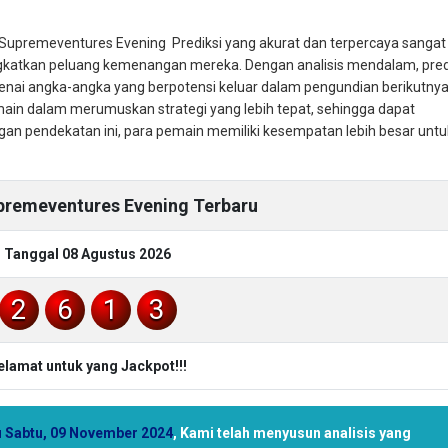
Supremeventures Evening Prediksi yang akurat dan terpercaya sangat
katkan peluang kemenangan mereka. Dengan analisis mendalam, pred
ai angka-angka yang berpotensi keluar dalam pengundian berikutnya
ain dalam merumuskan strategi yang lebih tepat, sehingga dapat
gan pendekatan ini, para pemain memiliki kesempatan lebih besar untu
premeventures Evening Terbaru
Tanggal 08 Agustus 2026
2
6
1
3
elamat untuk yang Jackpot!!!
u Sabtu, 09 November 2024
,
Kami telah menyusun analisis yang