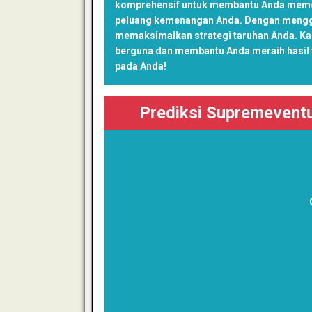
komprehensif untuk membantu Anda meme
peluang kemenangan Anda. Dengan menggun
memaksimalkan strategi taruhan Anda. Ka
berguna dan membantu Anda meraih hasil 
pada Anda!
Prediksi Supremevent