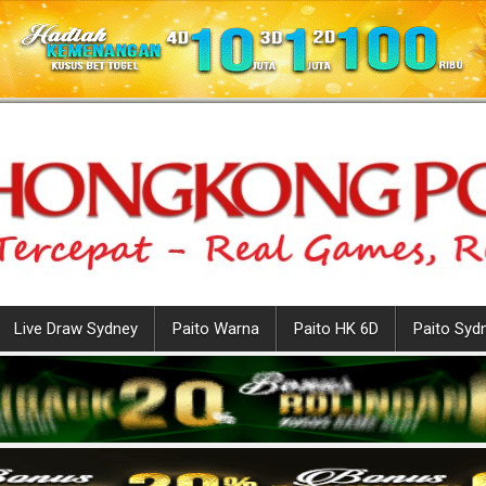
Live Draw Sydney
Paito Warna
Paito HK 6D
Paito Syd