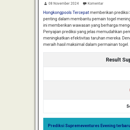
08 November 2024
Komentar
Hongkongpools Tercepat
memberikan prediksi 
penting dalam membantu pemain togel mening
ini memberikan wawasan yang berharga mengen
Penyajian prediksi yang jelas memudahkan pem
meningkatkan efektivitas taruhan mereka. Den
meraih hasil maksimal dalam permainan togel.
Result Su
S
Prediksi Supremeventures Evening terbar