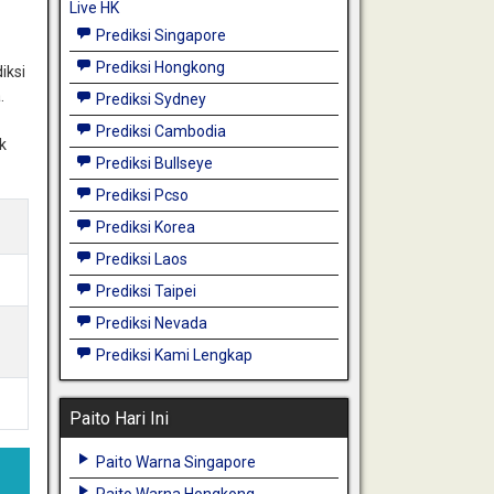
Live HK
Prediksi Singapore
Prediksi Hongkong
iksi
.
Prediksi Sydney
Prediksi Cambodia
k
Prediksi Bullseye
Prediksi Pcso
Prediksi Korea
Prediksi Laos
Prediksi Taipei
Prediksi Nevada
Prediksi Kami Lengkap
Paito Hari Ini
Paito Warna Singapore