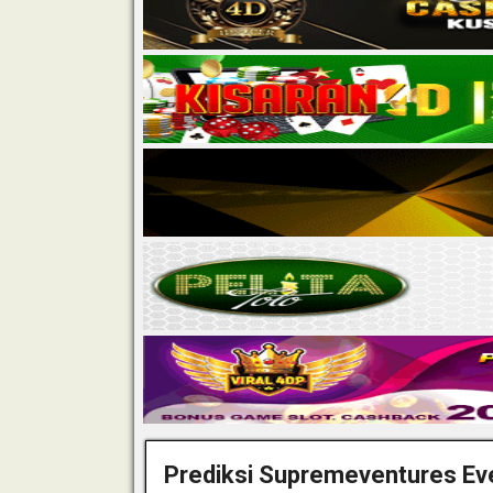
Prediksi Supremeventures Ev