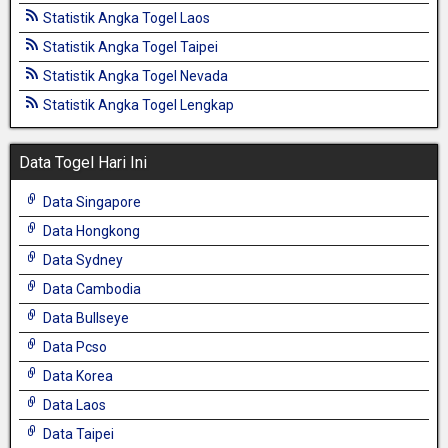
Statistik Angka Togel Laos
Statistik Angka Togel Taipei
Statistik Angka Togel Nevada
Statistik Angka Togel Lengkap
Data Togel Hari Ini
Data Singapore
Data Hongkong
Data Sydney
Data Cambodia
Data Bullseye
Data Pcso
Data Korea
Data Laos
Data Taipei