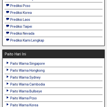
Prediksi Pcso
Prediksi Korea
Prediksi Laos
Prediksi Taipei
Prediksi Nevada
Prediksi Kami Lengkap
Paito Hari Ini
Paito Warna Singapore
Paito Warna Hongkong
Paito Warna Sydney
Paito Warna Cambodia
Paito Warna Bullseye
Paito Warna Pcso
Paito Warna Korea