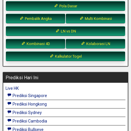
Pola Dasar
Pembalik Angka
Multi Kombinasi
LN vs DN
Kombinasi 4D
Kolaborasi LN
Kalkulator Togel
Prediksi Hari Ini
Live HK
Prediksi Singapore
Prediksi Hongkong
Prediksi Sydney
Prediksi Cambodia
Prediksi Bullseye