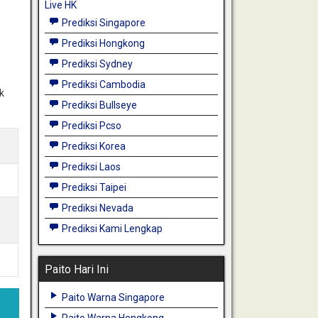
Live HK
Prediksi Singapore
Prediksi Hongkong
Prediksi Sydney
Prediksi Cambodia
k
Prediksi Bullseye
Prediksi Pcso
Prediksi Korea
Prediksi Laos
Prediksi Taipei
Prediksi Nevada
Prediksi Kami Lengkap
Paito Hari Ini
Paito Warna Singapore