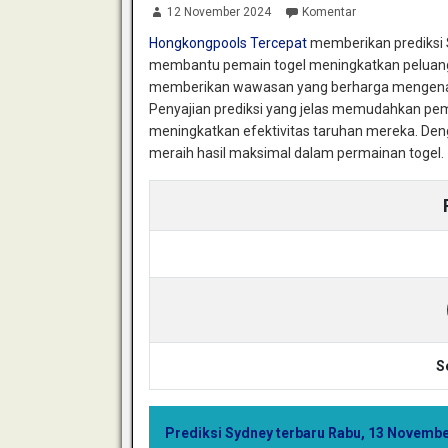
12 November 2024
Komentar
Hongkongpools Tercepat
memberikan prediksi 
membantu pemain togel meningkatkan peluang 
memberikan wawasan yang berharga mengenai 
Penyajian prediksi yang jelas memudahkan pem
meningkatkan efektivitas taruhan mereka. Den
meraih hasil maksimal dalam permainan togel.
S
Prediksi Sydney terbaru Rabu, 13 Novemb