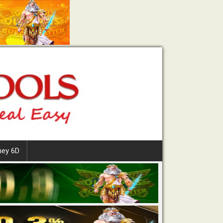
ney 6D