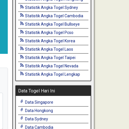
Statistik Angka Togel Sydney
Statistik Angka Togel Cambodia
Statistik Angka Togel Bullseye
Statistik Angka Togel Pcso
Statistik Angka Togel Korea
Statistik Angka Togel Laos
Statistik Angka Togel Taipei
Statistik Angka Togel Nevada
Statistik Angka Togel Lengkap
Data Togel Hari Ini
Data Singapore
Data Hongkong
Data Sydney
Data Cambodia