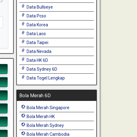
Data Bullseye
Data Pcso
Data Korea
Data Laos
Data Taipei
Data Nevada
Data HK 6D
Data Sydney 6D
Data Togel Lengkap
Bola Merah 6D
Bola Merah Singapore
Bola Merah HK
Bola Merah Sydney
Bola Merah Cambodia