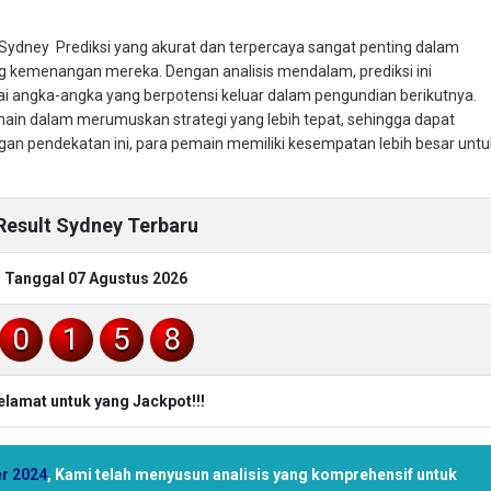
Sydney Prediksi yang akurat dan terpercaya sangat penting dalam
kemenangan mereka. Dengan analisis mendalam, prediksi ini
angka-angka yang berpotensi keluar dalam pengundian berikutnya.
ain dalam merumuskan strategi yang lebih tepat, sehingga dapat
gan pendekatan ini, para pemain memiliki kesempatan lebih besar untu
Result Sydney Terbaru
Tanggal 07 Agustus 2026
0
1
5
8
elamat untuk yang Jackpot!!!
er 2024
,
Kami telah menyusun analisis yang komprehensif untuk