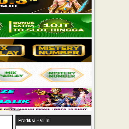
Prediksi Hari Ini