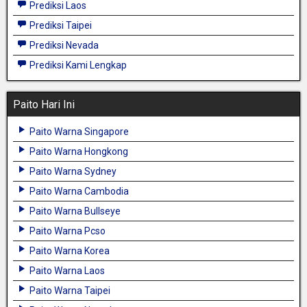
Prediksi Laos
Prediksi Taipei
Prediksi Nevada
Prediksi Kami Lengkap
Paito Hari Ini
Paito Warna Singapore
Paito Warna Hongkong
Paito Warna Sydney
Paito Warna Cambodia
Paito Warna Bullseye
Paito Warna Pcso
Paito Warna Korea
Paito Warna Laos
Paito Warna Taipei