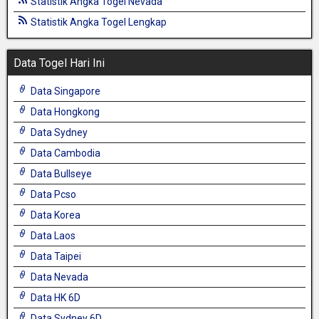
Statistik Angka Togel Nevada
Statistik Angka Togel Lengkap
Data Togel Hari Ini
Data Singapore
Data Hongkong
Data Sydney
Data Cambodia
Data Bullseye
Data Pcso
Data Korea
Data Laos
Data Taipei
Data Nevada
Data HK 6D
Data Sydney 6D