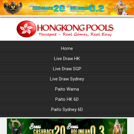
Home
Live Draw HK
Live Draw SGP
Live Draw Sydney
Paito Warna
Paito HK 6D
Paito Sydney 6D