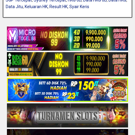
SGP Tercepat
,
Sydney Tercepat
,
HKG 6D
,
Data HKG 6D
,
Data HKG
,
Data Jitu
,
Keluaran HK
,
Result HK
,
Syair Keris