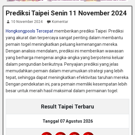
Prediksi Taipei Senin 11 November 2024
10 November 2024
Komentar
Hongkongpools Tercepat
memberikan prediksi Taipei Prediksi
yang akurat dan terpercaya sangat penting dalam membantu
pemain togel meningkatkan peluang kemenangan mereka.
Dengan analisis mendalam, prediksi ini memberikan wawasan
yang berharga mengenai angka-angka yang berpotensi keluar
dalam pengundian berikutnya. Penyajian prediksi yang jelas
memudahkan pemain dalam merumuskan strategi yang lebih
tepat, sehingga dapat meningkatkan efektivitas taruhan mereka.
Dengan pendekatan ini, para pemain memiliki kesempatan lebih
besar untuk meraih hasil maksimal dalam permainan togel.
Result Taipei Terbaru
Tanggal 07 Agustus 2026