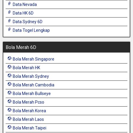
Data Nevada
Data HK 6D
Data Sydney 6D
Data Togel Lengkap
Bola Merah 6D
Bola Merah Singapore
Bola Merah HK
Bola Merah Sydney
Bola Merah Cambodia
Bola Merah Bullseye
Bola Merah Pcso
Bola Merah Korea
Bola Merah Laos
Bola Merah Taipei