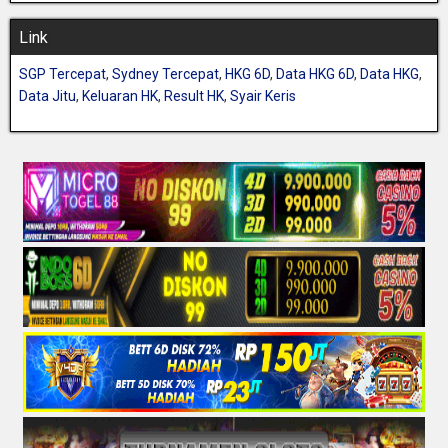
Link
SGP Tercepat
,
Sydney Tercepat
,
HKG 6D
,
Data HKG 6D
,
Data HKG
,
Data Jitu
,
Keluaran HK
,
Result HK
,
Syair Keris