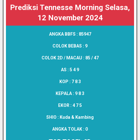
Prediksi Tennesse Morning Selasa,
12 November 2024
ANGKA BBFS :
85947
COLOK BEBAS :
9
COLOK 2D / MACAU :
85 / 47
AS :
5 4 9
KOP :
7 8 3
KEPALA :
9 8 3
EKOR :
4 7 5
SHIO :
Kuda & Kambing
ANGKA TOLAK :
0