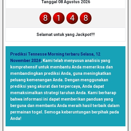
Tanggal 08 Agustus 2026
8
1
4
8
Selamat untuk yang Jackpot!!!
Prediksi Tennesse Morning terbaru Selasa, 12
November 2024
,
Kami telah menyusun analisis yang
komprehensif untuk membantu Anda memeriksa dan
membandingkan prediksi Anda, guna meningkatkan
peluang kemenangan Anda. Dengan menggunakan
prediksi yang akurat dan terpercaya, Anda dapat
memaksimalkan strategi taruhan Anda. Kami berharap
bahwa informasi ini dapat memberikan panduan yang
berguna dan membantu Anda meraih hasil terbaik dalam
permainan togel. Semoga keberuntungan berpihak pada
Anda!