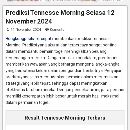
Prediksi Tennesse Morning Selasa 12
November 2024
11 November 2024
Komentar
Hongkongpools Tercepat
memberikan prediksi Tennesse
Morning Prediksi yang akurat dan terpercaya sangat penting
dalam membantu pemain togel meningkatkan peluang
kemenangan mereka. Dengan analisis mendalam, prediksi ini
memberikan wawasan yang berharga mengenai angka-angka
yang berpotensi keluar dalam pengundian berikutnya. Penyajian
prediksi yang jelas memudahkan pemain dalam merumuskan
strategi yang lebih tepat, sehingga dapat meningkatkan
efektivitas taruhan mereka. Dengan pendekatan ini, para pemain
memiliki kesempatan lebih besar untuk meraih hasil maksimal
dalam permainan togel.
Result Tennesse Morning Terbaru