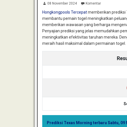
08 November 2024
Komentar
Hongkongpools Tercepat
memberikan prediksi 
membantu pemain togel meningkatkan peluang 
memberikan wawasan yang berharga mengenai 
Penyajian prediksi yang jelas memudahkan pem
meningkatkan efektivitas taruhan mereka. Den
meraih hasil maksimal dalam permainan togel.
Resu
S
Prediksi Texas Morning terbaru Sabtu, 0