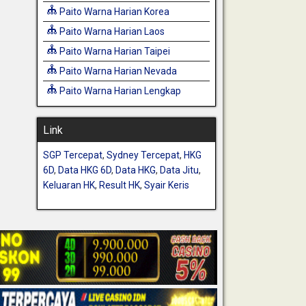
Paito Warna Harian Korea
Paito Warna Harian Laos
Paito Warna Harian Taipei
Paito Warna Harian Nevada
Paito Warna Harian Lengkap
Link
SGP Tercepat
,
Sydney Tercepat
,
HKG
6D
,
Data HKG 6D
,
Data HKG
,
Data Jitu
,
Keluaran HK
,
Result HK
,
Syair Keris