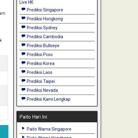
Live HK
Prediksi Singapore
lam
Prediksi Hongkong
Prediksi Sydney
Prediksi Cambodia
k
Prediksi Bullseye
Prediksi Pcso
Prediksi Korea
Prediksi Laos
Prediksi Taipei
Prediksi Nevada
Prediksi Kami Lengkap
Paito Hari Ini
Paito Warna Singapore