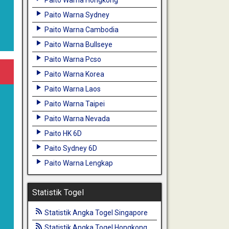
Paito Warna Hongkong
Paito Warna Sydney
Paito Warna Cambodia
Paito Warna Bullseye
Paito Warna Pcso
Paito Warna Korea
Paito Warna Laos
Paito Warna Taipei
Paito Warna Nevada
Paito HK 6D
Paito Sydney 6D
Paito Warna Lengkap
Statistik Togel
Statistik Angka Togel Singapore
Statistik Angka Togel Hongkong