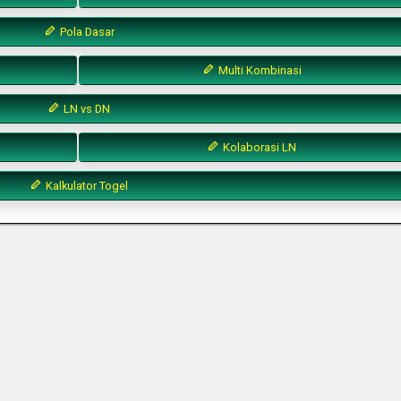
Pola Dasar
Multi Kombinasi
LN vs DN
Kolaborasi LN
Kalkulator Togel