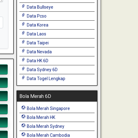
Data Bullseye
Data Pcso
Data Korea
Data Laos
Data Taipei
Data Nevada
Data HK 6D
Data Sydney 6D
Data Togel Lengkap
Bola Merah 6D
Bola Merah Singapore
Bola Merah HK
Bola Merah Sydney
Bola Merah Cambodia