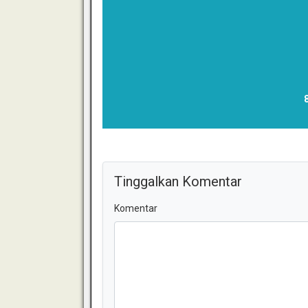
Tinggalkan Komentar
Komentar