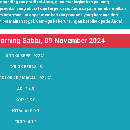
bandingkan prediksi Anda, guna meningkatkan peluang
ediksi yang akurat dan terpercaya, Anda dapat memaksimalkan
wa informasi ini dapat memberikan panduan yang berguna dan
m permainan togel. Semoga keberuntungan berpihak pada Anda!
Morning Sabtu, 09 November 2024
ANGKA BBFS :
92841
COLOK BEBAS :
8
COLOK 2D / MACAU :
92 / 41
AS :
2 4 8
KOP :
1 9 0
KEPALA :
8 9 0
EKOR :
4 1 2