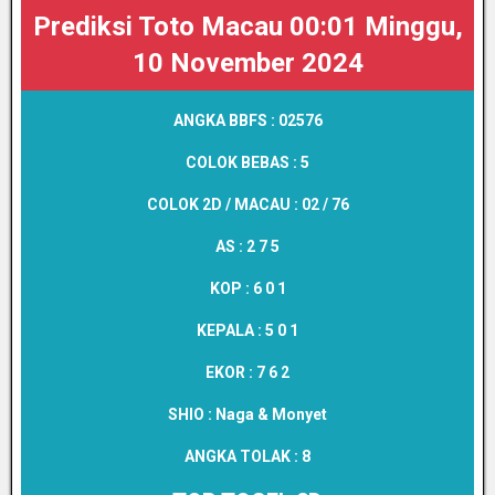
Prediksi Toto Macau 00:01 Minggu,
10 November 2024
ANGKA BBFS :
02576
COLOK BEBAS :
5
COLOK 2D / MACAU :
02 / 76
AS :
2 7 5
KOP :
6 0 1
KEPALA :
5 0 1
EKOR :
7 6 2
SHIO :
Naga & Monyet
ANGKA TOLAK :
8