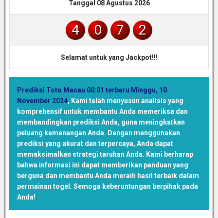
Tanggal 08 Agustus 2026
4
0
7
2
Selamat untuk yang Jackpot!!!
Prediksi Toto Macau 00:01 terbaru Minggu, 10
November 2024
,
Kami telah menyusun analisis yang
komprehensif untuk membantu Anda memeriksa dan
membandingkan prediksi Anda, guna meningkatkan
peluang kemenangan Anda. Dengan menggunakan
prediksi yang akurat dan terpercaya, Anda dapat
memaksimalkan strategi taruhan Anda. Kami berharap
bahwa informasi ini dapat memberikan panduan yang
berguna dan membantu Anda meraih hasil terbaik dalam
permainan togel. Semoga keberuntungan berpihak pada
Anda!