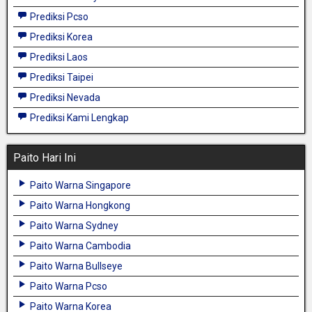
Prediksi Pcso
Prediksi Korea
Prediksi Laos
Prediksi Taipei
Prediksi Nevada
Prediksi Kami Lengkap
Paito Hari Ini
Paito Warna Singapore
Paito Warna Hongkong
Paito Warna Sydney
Paito Warna Cambodia
Paito Warna Bullseye
Paito Warna Pcso
Paito Warna Korea