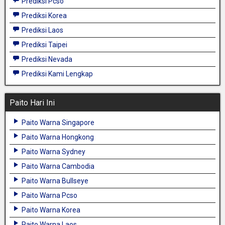
Prediksi Pcso
Prediksi Korea
Prediksi Laos
Prediksi Taipei
Prediksi Nevada
Prediksi Kami Lengkap
Paito Hari Ini
Paito Warna Singapore
Paito Warna Hongkong
Paito Warna Sydney
Paito Warna Cambodia
Paito Warna Bullseye
Paito Warna Pcso
Paito Warna Korea
Paito Warna Laos