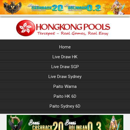
Home
Live Draw HK
Live Draw SGP
Live Draw Sydney
Paito Warna
Paito HK 6D
Paito Sydney 6D