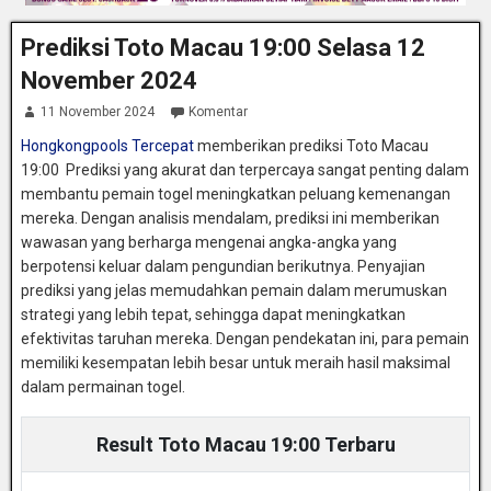
Prediksi Toto Macau 19:00 Selasa 12
November 2024
11 November 2024
Komentar
Hongkongpools Tercepat
memberikan prediksi Toto Macau
19:00 Prediksi yang akurat dan terpercaya sangat penting dalam
membantu pemain togel meningkatkan peluang kemenangan
mereka. Dengan analisis mendalam, prediksi ini memberikan
wawasan yang berharga mengenai angka-angka yang
berpotensi keluar dalam pengundian berikutnya. Penyajian
prediksi yang jelas memudahkan pemain dalam merumuskan
strategi yang lebih tepat, sehingga dapat meningkatkan
efektivitas taruhan mereka. Dengan pendekatan ini, para pemain
memiliki kesempatan lebih besar untuk meraih hasil maksimal
dalam permainan togel.
Result Toto Macau 19:00 Terbaru