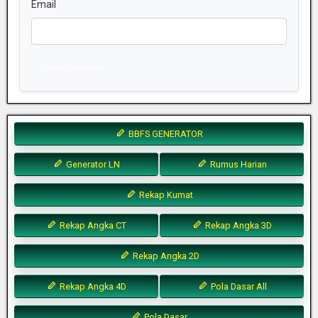
Email
Kirim Komentar
BBFS GENERATOR
Generator LN
Rumus Harian
Rekap Kumat
Rekap Angka CT
Rekap Angka 3D
Rekap Angka 2D
Rekap Angka 4D
Pola Dasar All
Pola Dasar