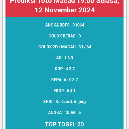
Prediksi Toto Macau 19:00 Selasa,
12 November 2024
ANGKA BBFS :
31064
COLOK BEBAS :
0
COLOK 2D / MACAU :
31 / 64
AS :
1 6 0
KOP :
4 3 7
KEPALA :
0 3 7
EKOR :
6 4 1
SHIO :
Kerbau & Anjing
ANGKA TOLAK :
5
TOP TOGEL 2D