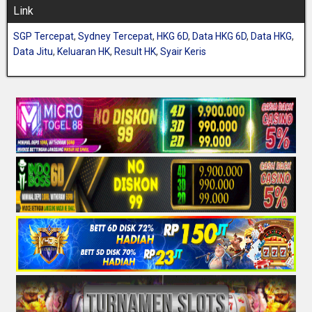
Link
SGP Tercepat
,
Sydney Tercepat
,
HKG 6D
,
Data HKG 6D
,
Data HKG
,
Data Jitu
,
Keluaran HK
,
Result HK
,
Syair Keris