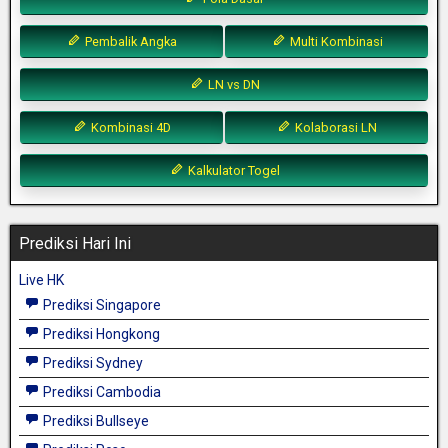
Pembalik Angka
Multi Kombinasi
LN vs DN
Kombinasi 4D
Kolaborasi LN
Kalkulator Togel
Prediksi Hari Ini
Live HK
Prediksi Singapore
Prediksi Hongkong
Prediksi Sydney
Prediksi Cambodia
Prediksi Bullseye