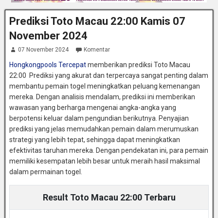
Prediksi Toto Macau 22:00 Kamis 07
November 2024
07 November 2024
Komentar
Hongkongpools Tercepat
memberikan prediksi Toto Macau
22:00 Prediksi yang akurat dan terpercaya sangat penting dalam
membantu pemain togel meningkatkan peluang kemenangan
mereka. Dengan analisis mendalam, prediksi ini memberikan
wawasan yang berharga mengenai angka-angka yang
berpotensi keluar dalam pengundian berikutnya. Penyajian
prediksi yang jelas memudahkan pemain dalam merumuskan
strategi yang lebih tepat, sehingga dapat meningkatkan
efektivitas taruhan mereka. Dengan pendekatan ini, para pemain
memiliki kesempatan lebih besar untuk meraih hasil maksimal
dalam permainan togel.
Result Toto Macau 22:00 Terbaru