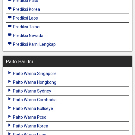
Prediksi Pcso
Prediksi Korea
Prediksi Laos
Prediksi Taipei
Prediksi Nevada
Prediksi Kami Lengkap
Paito Hari Ini
Paito Warna Singapore
Paito Warna Hongkong
Paito Warna Sydney
Paito Warna Cambodia
Paito Warna Bullseye
Paito Warna Pcso
Paito Warna Korea
Paito Warna Laos