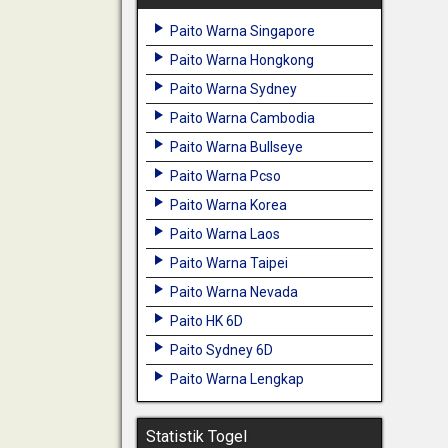
Paito Warna Singapore
Paito Warna Hongkong
Paito Warna Sydney
Paito Warna Cambodia
Paito Warna Bullseye
Paito Warna Pcso
Paito Warna Korea
Paito Warna Laos
Paito Warna Taipei
Paito Warna Nevada
Paito HK 6D
Paito Sydney 6D
Paito Warna Lengkap
Statistik Togel