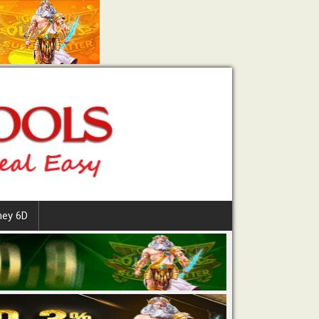
ney 6D