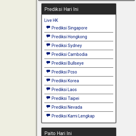
Prediksi Hari Ini
Live HK
Prediksi Singapore
Prediksi Hongkong
Prediksi Sydney
Prediksi Cambodia
Prediksi Bullseye
Prediksi Pcso
Prediksi Korea
Prediksi Laos
Prediksi Taipei
Prediksi Nevada
Prediksi Kami Lengkap
Paito Hari Ini