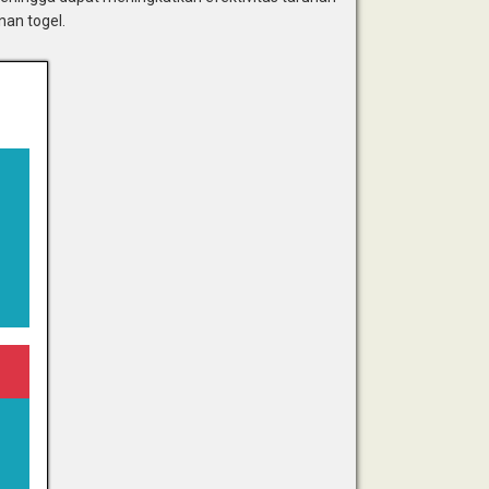
an togel.