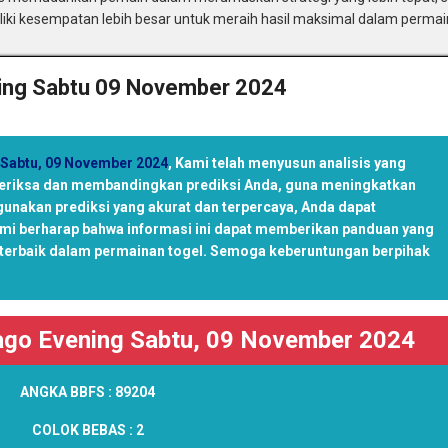
iki kesempatan lebih besar untuk meraih hasil maksimal dalam permain
ning Sabtu 09 November 2024
 Sabtu, 09 November 2024
,
Kami telah menyusun analisis yang
riksa dan membandingkan prediksi Anda, guna meningkatkan
akan prediksi yang akurat dan terpercaya, Anda dapat
mi berharap bahwa informasi ini dapat memberikan panduan yang
terbaik dalam permainan togel. Semoga keberuntungan berpihak
bago Evening Sabtu, 09 November 2024
ANGKA BBFS :
89204
COLOK BEBAS :
2