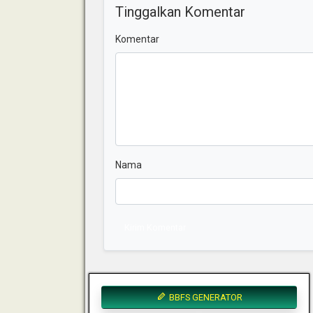
Tinggalkan Komentar
Komentar
Nama
Kirim Komentar
BBFS GENERATOR