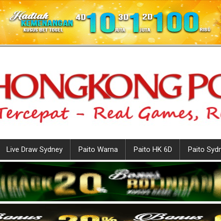
Live Draw Sydney
Paito Warna
Paito HK 6D
Paito Syd