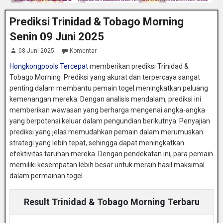
Prediksi Trinidad & Tobago Morning
Senin 09 Juni 2025
08 Juni 2025
Komentar
Hongkongpools Tercepat
memberikan prediksi Trinidad &
Tobago Morning Prediksi yang akurat dan terpercaya sangat
penting dalam membantu pemain togel meningkatkan peluang
kemenangan mereka. Dengan analisis mendalam, prediksi ini
memberikan wawasan yang berharga mengenai angka-angka
yang berpotensi keluar dalam pengundian berikutnya. Penyajian
prediksi yang jelas memudahkan pemain dalam merumuskan
strategi yang lebih tepat, sehingga dapat meningkatkan
efektivitas taruhan mereka. Dengan pendekatan ini, para pemain
memiliki kesempatan lebih besar untuk meraih hasil maksimal
dalam permainan togel.
Result Trinidad & Tobago Morning Terbaru