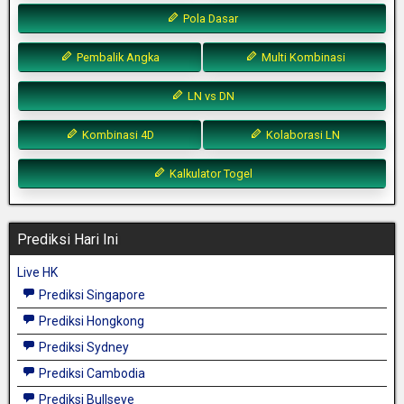
Pola Dasar
Pembalik Angka
Multi Kombinasi
LN vs DN
Kombinasi 4D
Kolaborasi LN
Kalkulator Togel
Prediksi Hari Ini
Live HK
Prediksi Singapore
Prediksi Hongkong
Prediksi Sydney
Prediksi Cambodia
Prediksi Bullseye