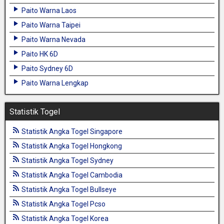
Paito Warna Laos
Paito Warna Taipei
Paito Warna Nevada
Paito HK 6D
Paito Sydney 6D
Paito Warna Lengkap
Statistik Togel
Statistik Angka Togel Singapore
Statistik Angka Togel Hongkong
Statistik Angka Togel Sydney
Statistik Angka Togel Cambodia
Statistik Angka Togel Bullseye
Statistik Angka Togel Pcso
Statistik Angka Togel Korea