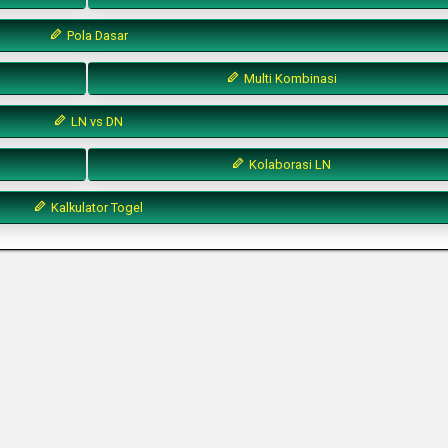
Pola Dasar
Multi Kombinasi
LN vs DN
Kolaborasi LN
Kalkulator Togel