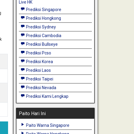
Live HK
Prediksi Singapore
g
Prediksi Hongkong
Prediksi Sydney
Prediksi Cambodia
k
Prediksi Bullseye
Prediksi Pcso
Prediksi Korea
Prediksi Laos
Prediksi Taipei
Prediksi Nevada
Prediksi Kami Lengkap
Paito Hari Ini
Paito Warna Singapore