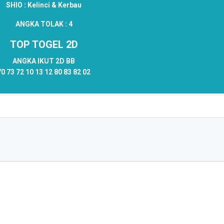
SHIO :
Kelinci & Kerbau
ANGKA TOLAK :
4
TOP TOGEL 2D
ANGKA IKUT 2D BB
70 73 72 10 13 12 80 83 82 02