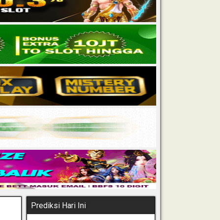
Prediksi Hari Ini