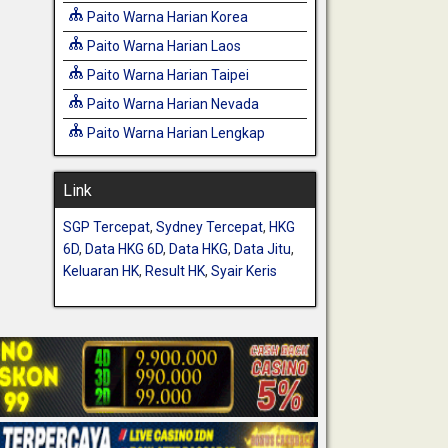
Paito Warna Harian Korea
Paito Warna Harian Laos
Paito Warna Harian Taipei
Paito Warna Harian Nevada
Paito Warna Harian Lengkap
Link
SGP Tercepat
,
Sydney Tercepat
,
HKG
6D
,
Data HKG 6D
,
Data HKG
,
Data Jitu
,
Keluaran HK
,
Result HK
,
Syair Keris