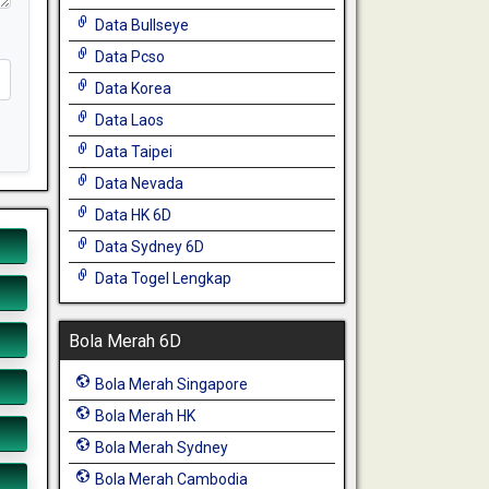
Data Bullseye
Data Pcso
Data Korea
Data Laos
Data Taipei
Data Nevada
Data HK 6D
Data Sydney 6D
Data Togel Lengkap
Bola Merah 6D
Bola Merah Singapore
Bola Merah HK
Bola Merah Sydney
Bola Merah Cambodia