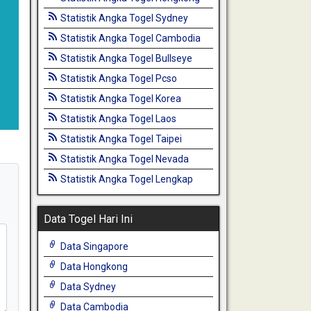
Statistik Angka Togel Sydney
Statistik Angka Togel Cambodia
Statistik Angka Togel Bullseye
Statistik Angka Togel Pcso
Statistik Angka Togel Korea
Statistik Angka Togel Laos
Statistik Angka Togel Taipei
Statistik Angka Togel Nevada
Statistik Angka Togel Lengkap
Data Togel Hari Ini
Data Singapore
Data Hongkong
Data Sydney
Data Cambodia