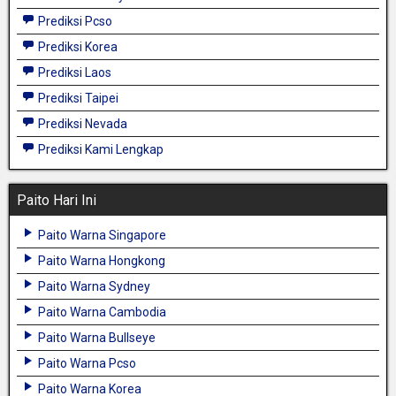
Prediksi Pcso
Prediksi Korea
Prediksi Laos
Prediksi Taipei
Prediksi Nevada
Prediksi Kami Lengkap
Paito Hari Ini
Paito Warna Singapore
Paito Warna Hongkong
Paito Warna Sydney
Paito Warna Cambodia
Paito Warna Bullseye
Paito Warna Pcso
Paito Warna Korea