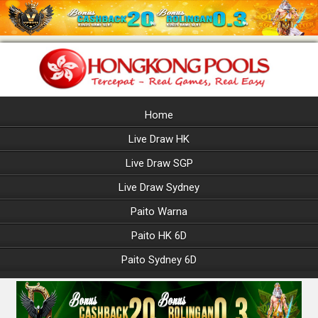
Home
Live Draw HK
Live Draw SGP
Live Draw Sydney
Paito Warna
Paito HK 6D
Paito Sydney 6D