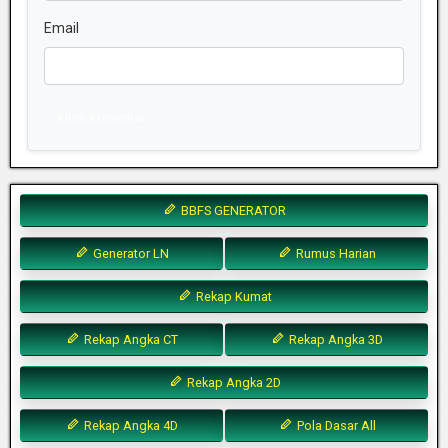
Email
Kirim Komentar
BBFS GENERATOR
Generator LN
Rumus Harian
Rekap Kumat
Rekap Angka CT
Rekap Angka 3D
Rekap Angka 2D
Rekap Angka 4D
Pola Dasar All