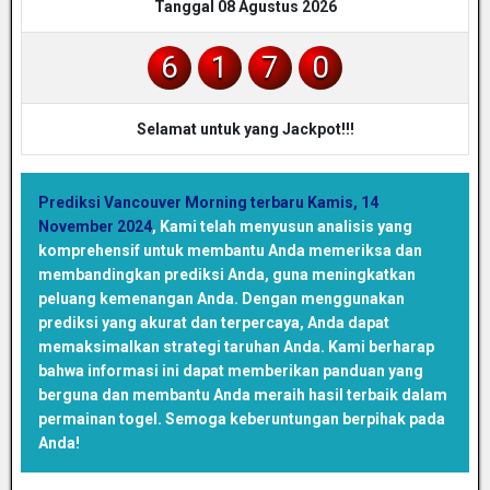
Tanggal 08 Agustus 2026
6
1
7
0
Selamat untuk yang Jackpot!!!
Prediksi Vancouver Morning terbaru Kamis, 14
November 2024
,
Kami telah menyusun analisis yang
komprehensif untuk membantu Anda memeriksa dan
membandingkan prediksi Anda, guna meningkatkan
peluang kemenangan Anda. Dengan menggunakan
prediksi yang akurat dan terpercaya, Anda dapat
memaksimalkan strategi taruhan Anda. Kami berharap
bahwa informasi ini dapat memberikan panduan yang
berguna dan membantu Anda meraih hasil terbaik dalam
permainan togel. Semoga keberuntungan berpihak pada
Anda!