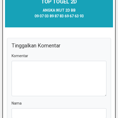
TOP TOGEL 2D
ANGKA IKUT 2D BB
09 07 03 89 87 83 69 67 63 93
Tinggalkan Komentar
Komentar
Nama