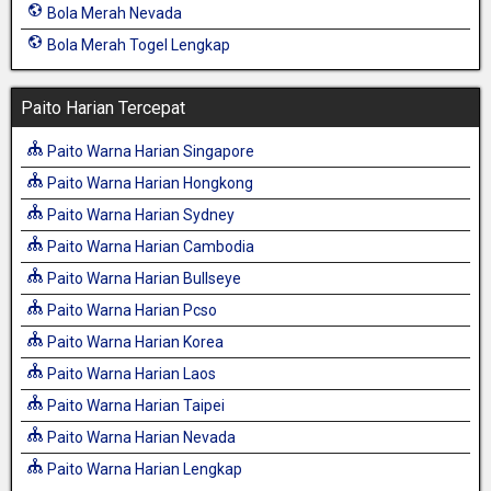
Bola Merah Nevada
Bola Merah Togel Lengkap
Paito Harian Tercepat
Paito Warna Harian Singapore
Paito Warna Harian Hongkong
Paito Warna Harian Sydney
Paito Warna Harian Cambodia
Paito Warna Harian Bullseye
Paito Warna Harian Pcso
Paito Warna Harian Korea
Paito Warna Harian Laos
Paito Warna Harian Taipei
Paito Warna Harian Nevada
Paito Warna Harian Lengkap