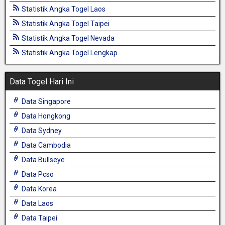
Statistik Angka Togel Laos
Statistik Angka Togel Taipei
Statistik Angka Togel Nevada
Statistik Angka Togel Lengkap
Data Togel Hari Ini
Data Singapore
Data Hongkong
Data Sydney
Data Cambodia
Data Bullseye
Data Pcso
Data Korea
Data Laos
Data Taipei