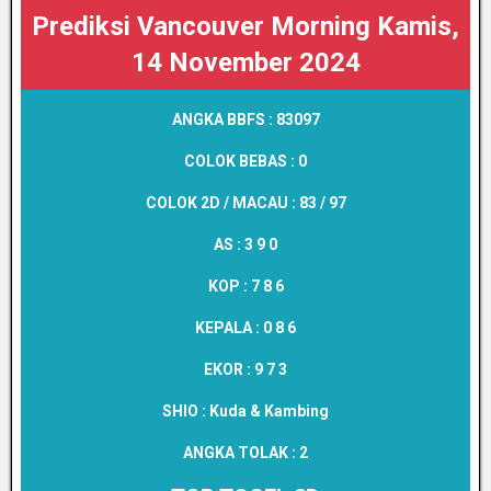
Prediksi Vancouver Morning Kamis,
14 November 2024
ANGKA BBFS :
83097
COLOK BEBAS :
0
COLOK 2D / MACAU :
83 / 97
AS :
3 9 0
KOP :
7 8 6
KEPALA :
0 8 6
EKOR :
9 7 3
SHIO :
Kuda & Kambing
ANGKA TOLAK :
2