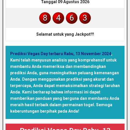
Tanggal 09 Agustus 2026
8
4
6
3
Selamat untuk yang Jackpot!!!
Prediksi Vegas Day terbaru Rabu, 13 November 2024
,
Kami telah menyusun analisis yang komprehensif untuk
membantu Anda memeriksa dan membandingkan
prediksi Anda, guna meningkatkan peluang kemenangan
Anda. Dengan menggunakan prediksi yang akurat dan
terpercaya, Anda dapat memaksimalkan strategi taruhan
Anda. Kami berharap bahwa informasi ini dapat
memberikan panduan yang berguna dan membantu Anda
meraih hasil terbaik dalam permainan togel. Semoga
keberuntungan berpihak pada Anda!