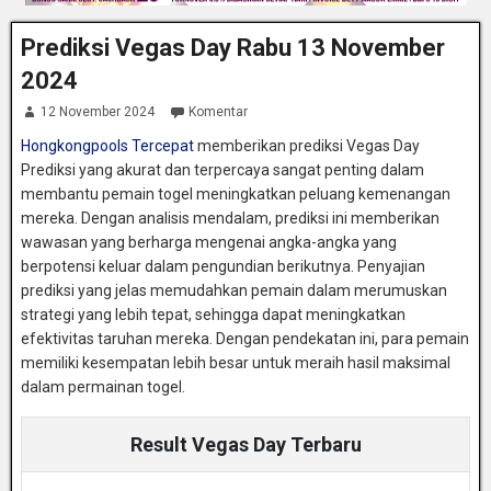
Prediksi Vegas Day Rabu 13 November
2024
12 November 2024
Komentar
Hongkongpools Tercepat
memberikan prediksi Vegas Day
Prediksi yang akurat dan terpercaya sangat penting dalam
membantu pemain togel meningkatkan peluang kemenangan
mereka. Dengan analisis mendalam, prediksi ini memberikan
wawasan yang berharga mengenai angka-angka yang
berpotensi keluar dalam pengundian berikutnya. Penyajian
prediksi yang jelas memudahkan pemain dalam merumuskan
strategi yang lebih tepat, sehingga dapat meningkatkan
efektivitas taruhan mereka. Dengan pendekatan ini, para pemain
memiliki kesempatan lebih besar untuk meraih hasil maksimal
dalam permainan togel.
Result Vegas Day Terbaru