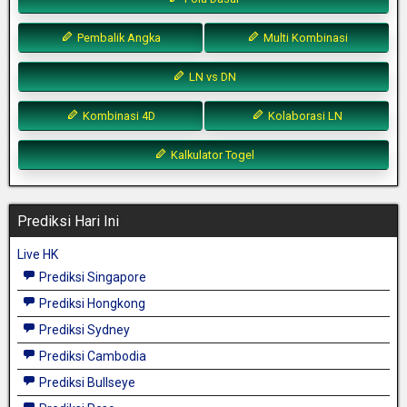
Pembalik Angka
Multi Kombinasi
LN vs DN
Kombinasi 4D
Kolaborasi LN
Kalkulator Togel
Prediksi Hari Ini
Live HK
Prediksi Singapore
Prediksi Hongkong
Prediksi Sydney
Prediksi Cambodia
Prediksi Bullseye