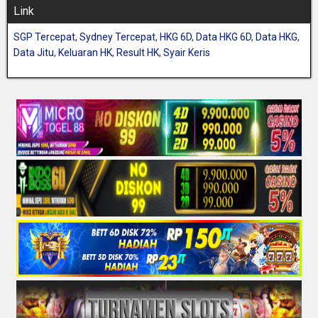
Link
SGP Tercepat
,
Sydney Tercepat
,
HKG 6D
,
Data HKG 6D
,
Data HKG
,
Data Jitu
,
Keluaran HK
,
Result HK
,
Syair Keris