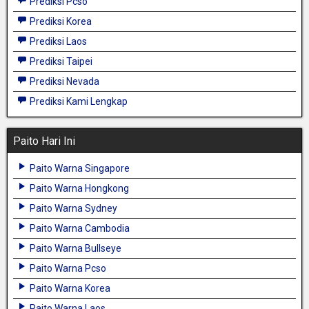
Prediksi Pcso
Prediksi Korea
Prediksi Laos
Prediksi Taipei
Prediksi Nevada
Prediksi Kami Lengkap
Paito Hari Ini
Paito Warna Singapore
Paito Warna Hongkong
Paito Warna Sydney
Paito Warna Cambodia
Paito Warna Bullseye
Paito Warna Pcso
Paito Warna Korea
Paito Warna Laos