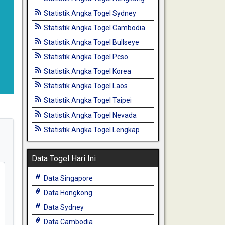
Statistik Angka Togel Sydney
Statistik Angka Togel Cambodia
Statistik Angka Togel Bullseye
Statistik Angka Togel Pcso
Statistik Angka Togel Korea
Statistik Angka Togel Laos
Statistik Angka Togel Taipei
Statistik Angka Togel Nevada
Statistik Angka Togel Lengkap
Data Togel Hari Ini
Data Singapore
Data Hongkong
Data Sydney
Data Cambodia