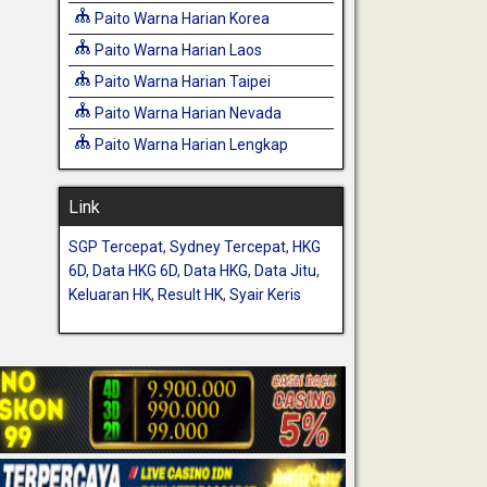
Paito Warna Harian Korea
Paito Warna Harian Laos
Paito Warna Harian Taipei
Paito Warna Harian Nevada
Paito Warna Harian Lengkap
Link
SGP Tercepat
,
Sydney Tercepat
,
HKG
6D
,
Data HKG 6D
,
Data HKG
,
Data Jitu
,
Keluaran HK
,
Result HK
,
Syair Keris