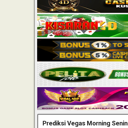
Prediksi Vegas Morning Seni