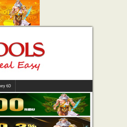
ney 6D