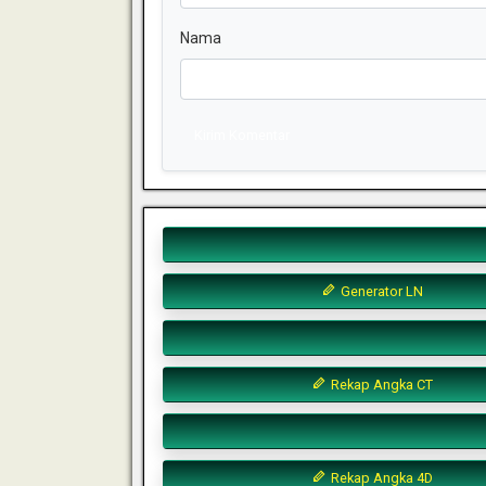
Nama
Kirim Komentar
Generator LN
Rekap Angka CT
Rekap Angka 4D