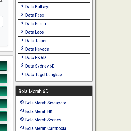
Data Bullseye
Data Pcso
Data Korea
Data Laos
Data Taipei
Data Nevada
Data HK 6D
Data Sydney 6D
Data Togel Lengkap
Bola Merah 6D
Bola Merah Singapore
Bola Merah HK
Bola Merah Sydney
Bola Merah Cambodia