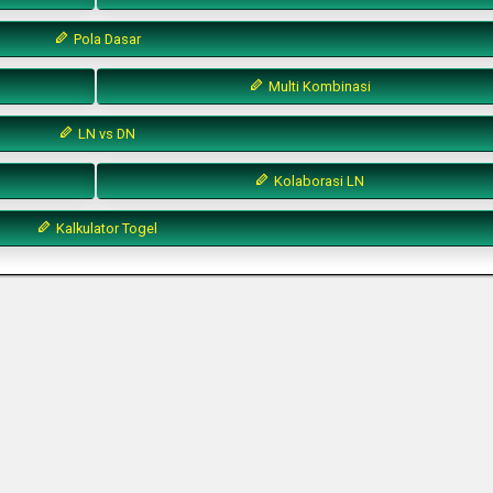
Pola Dasar
Multi Kombinasi
LN vs DN
Kolaborasi LN
Kalkulator Togel