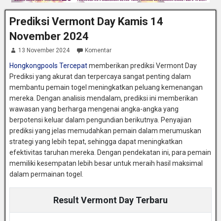
Prediksi Vermont Day Kamis 14
November 2024
13 November 2024
Komentar
Hongkongpools Tercepat
memberikan prediksi Vermont Day
Prediksi yang akurat dan terpercaya sangat penting dalam
membantu pemain togel meningkatkan peluang kemenangan
mereka. Dengan analisis mendalam, prediksi ini memberikan
wawasan yang berharga mengenai angka-angka yang
berpotensi keluar dalam pengundian berikutnya. Penyajian
prediksi yang jelas memudahkan pemain dalam merumuskan
strategi yang lebih tepat, sehingga dapat meningkatkan
efektivitas taruhan mereka. Dengan pendekatan ini, para pemain
memiliki kesempatan lebih besar untuk meraih hasil maksimal
dalam permainan togel.
Result Vermont Day Terbaru