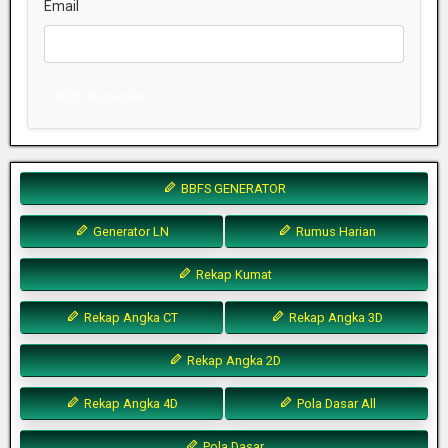
Email
Kirim Komentar
BBFS GENERATOR
Generator LN
Rumus Harian
Rekap Kumat
Rekap Angka CT
Rekap Angka 3D
Rekap Angka 2D
Rekap Angka 4D
Pola Dasar All
Pola Dasar