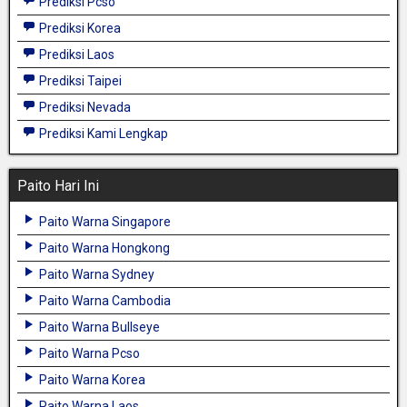
Prediksi Pcso
Prediksi Korea
Prediksi Laos
Prediksi Taipei
Prediksi Nevada
Prediksi Kami Lengkap
Paito Hari Ini
Paito Warna Singapore
Paito Warna Hongkong
Paito Warna Sydney
Paito Warna Cambodia
Paito Warna Bullseye
Paito Warna Pcso
Paito Warna Korea
Paito Warna Laos