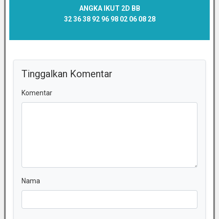
ANGKA IKUT 2D BB
32 36 38 92 96 98 02 06 08 28
Tinggalkan Komentar
Komentar
Nama