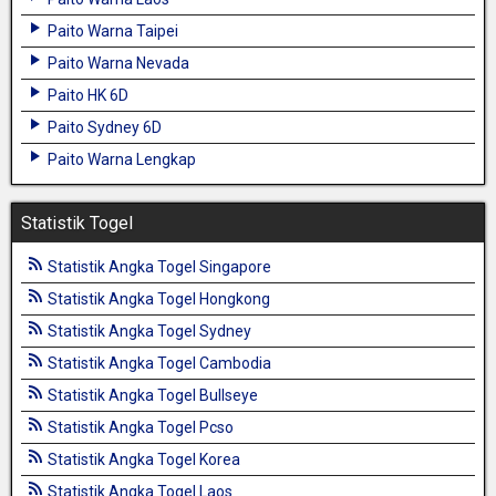
Paito Warna Taipei
Paito Warna Nevada
Paito HK 6D
Paito Sydney 6D
Paito Warna Lengkap
Statistik Togel
Statistik Angka Togel Singapore
Statistik Angka Togel Hongkong
Statistik Angka Togel Sydney
Statistik Angka Togel Cambodia
Statistik Angka Togel Bullseye
Statistik Angka Togel Pcso
Statistik Angka Togel Korea
Statistik Angka Togel Laos