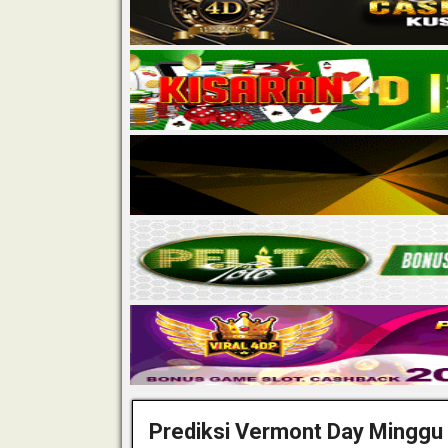
Prediksi Vermont Day Mingg