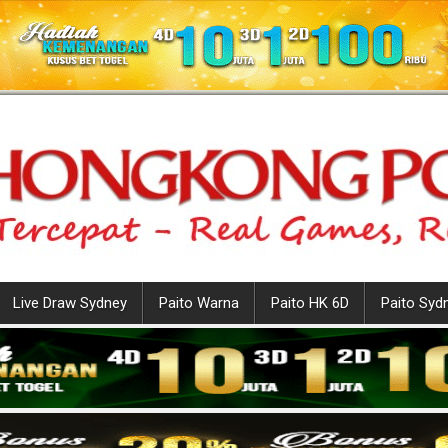
Live Draw Sydney
Paito Warna
Paito HK 6D
Paito Syd