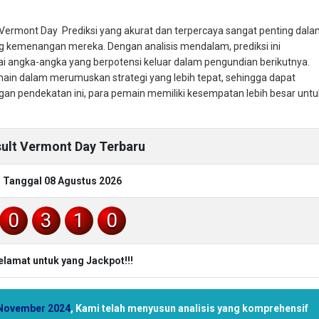
Vermont Day Prediksi yang akurat dan terpercaya sangat penting dal
kemenangan mereka. Dengan analisis mendalam, prediksi ini
angka-angka yang berpotensi keluar dalam pengundian berikutnya.
ain dalam merumuskan strategi yang lebih tepat, sehingga dapat
gan pendekatan ini, para pemain memiliki kesempatan lebih besar untu
ult Vermont Day Terbaru
Tanggal 08 Agustus 2026
0
3
1
0
elamat untuk yang Jackpot!!!
 November 2024
,
Kami telah menyusun analisis yang komprehensif