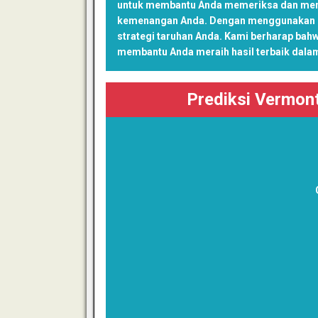
untuk membantu Anda memeriksa dan mem
kemenangan Anda. Dengan menggunakan pr
strategi taruhan Anda. Kami berharap bah
membantu Anda meraih hasil terbaik dala
Prediksi Vermon