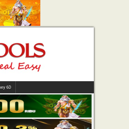
ney 6D