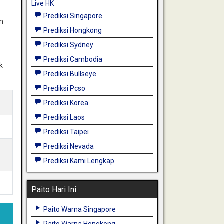
Live HK
Prediksi Singapore
am
Prediksi Hongkong
Prediksi Sydney
Prediksi Cambodia
k
Prediksi Bullseye
Prediksi Pcso
Prediksi Korea
Prediksi Laos
Prediksi Taipei
Prediksi Nevada
Prediksi Kami Lengkap
Paito Hari Ini
Paito Warna Singapore