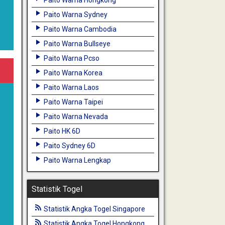
Paito Warna Hongkong
Paito Warna Sydney
Paito Warna Cambodia
Paito Warna Bullseye
Paito Warna Pcso
Paito Warna Korea
Paito Warna Laos
Paito Warna Taipei
Paito Warna Nevada
Paito HK 6D
Paito Sydney 6D
Paito Warna Lengkap
Statistik Togel
Statistik Angka Togel Singapore
Statistik Angka Togel Hongkong