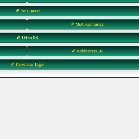
Pola Dasar
Multi Kombinasi
LN vs DN
Kolaborasi LN
Kalkulator Togel