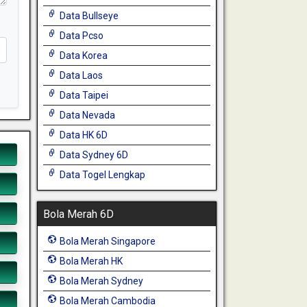
Data Bullseye
Data Pcso
Data Korea
Data Laos
Data Taipei
Data Nevada
Data HK 6D
Data Sydney 6D
Data Togel Lengkap
Bola Merah 6D
Bola Merah Singapore
Bola Merah HK
Bola Merah Sydney
Bola Merah Cambodia