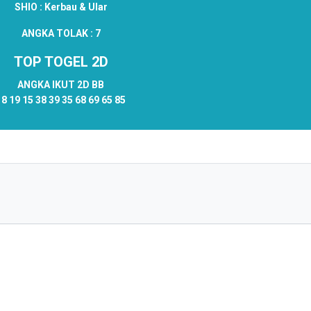
SHIO :
Kerbau & Ular
ANGKA TOLAK :
7
TOP TOGEL 2D
ANGKA IKUT 2D BB
18 19 15 38 39 35 68 69 65 85