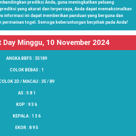
bandingkan prediksi Anda, guna meningkatkan peluang
ediksi yang akurat dan terpercaya, Anda dapat memaksimalkan
wa informasi ini dapat memberikan panduan yang berguna dan
m permainan togel. Semoga keberuntungan berpihak pada Anda!
t Day Minggu, 10 November 2024
ANGKA BBFS :
35189
COLOK BEBAS :
1
COLOK 2D / MACAU :
35 / 89
AS :
5 8 1
KOP :
9 3 6
KEPALA :
1 3 6
EKOR :
8 9 5