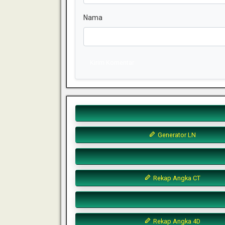
Nama
Kirim Komentar
Generator LN
Rekap Angka CT
Rekap Angka 4D