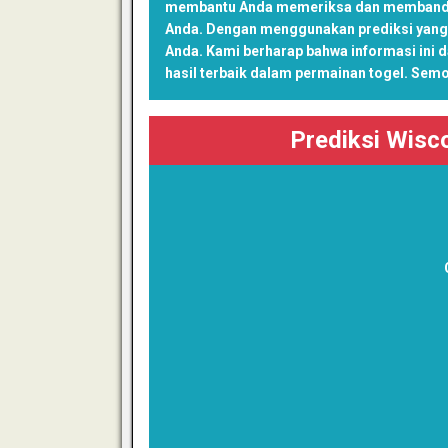
membantu Anda memeriksa dan membandin
Anda. Dengan menggunakan prediksi yang 
Anda. Kami berharap bahwa informasi ini
hasil terbaik dalam permainan togel. Sem
Prediksi Wisc