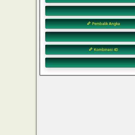
Pembalik Angka
Kombinasi 4D