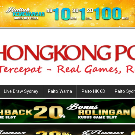
Live Draw Sydney
Paito Warna
Paito HK 6D
Paito Syd