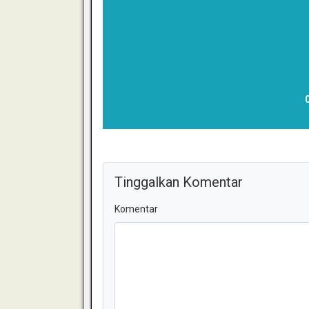
Tinggalkan Komentar
Komentar