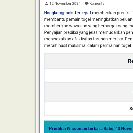
12 November 2024
Komentar
Hongkongpools Tercepat
memberikan prediksi W
membantu pemain togel meningkatkan peluang 
memberikan wawasan yang berharga mengenai 
Penyajian prediksi yang jelas memudahkan pem
meningkatkan efektivitas taruhan mereka. Den
meraih hasil maksimal dalam permainan togel.
R
S
Prediksi Wisconsin terbaru Rabu, 13 Nov