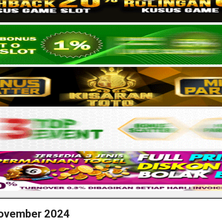
November 2024