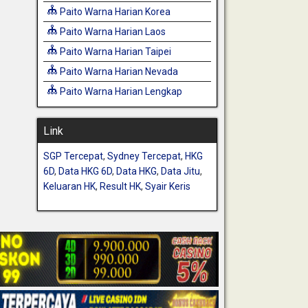
Paito Warna Harian Korea
Paito Warna Harian Laos
Paito Warna Harian Taipei
Paito Warna Harian Nevada
Paito Warna Harian Lengkap
Link
SGP Tercepat
,
Sydney Tercepat
,
HKG
6D
,
Data HKG 6D
,
Data HKG
,
Data Jitu
,
Keluaran HK
,
Result HK
,
Syair Keris