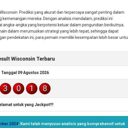
isconsin Prediksi yang akurat dan terpercaya sangat penting dalam
kemenangan mereka. Dengan analisis mendalam, prediksi ini
angka-angka yang berpotensi keluar dalam pengundian berikutnya.
ain dalam merumuskan strategi yang lebih tepat, sehingga dapat
gan pendekatan ini, para pemain memiliki kesempatan lebih besar untu
esult Wisconsin Terbaru
Tanggal 09 Agustus 2026
3
0
1
8
elamat untuk yang Jackpot!!!
ember 2024
,
Kami telah menyusun analisis yang komprehensif untuk