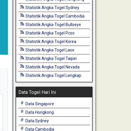
Statistik Angka Togel Sydney
Statistik Angka Togel Cambodia
Statistik Angka Togel Bullseye
Statistik Angka Togel Pcso
Statistik Angka Togel Korea
Statistik Angka Togel Laos
Statistik Angka Togel Taipei
Statistik Angka Togel Nevada
Statistik Angka Togel Lengkap
Data Togel Hari Ini
Data Singapore
Data Hongkong
Data Sydney
Data Cambodia