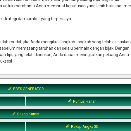
nya untuk membantu Anda membuat keputusan yang lebih baik saat mem
 strategi dari sumber yang terpercaya.
tlah mudah jika Anda mengikuti langkah-langkah yang telah dijelaskan
 sebelum memasang taruhan dan selalu bermain dengan bijak. Dengan
 tips yang telah diberikan, Anda dapat meningkatkan peluang Anda
ukses!
BBFS GENERATOR
Rumus Harian
Rekap Kumat
Rekap Angka 3D