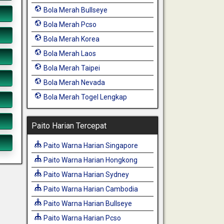
Bola Merah Bullseye
Bola Merah Pcso
Bola Merah Korea
Bola Merah Laos
Bola Merah Taipei
Bola Merah Nevada
Bola Merah Togel Lengkap
Paito Harian Tercepat
Paito Warna Harian Singapore
Paito Warna Harian Hongkong
Paito Warna Harian Sydney
Paito Warna Harian Cambodia
Paito Warna Harian Bullseye
Paito Warna Harian Pcso