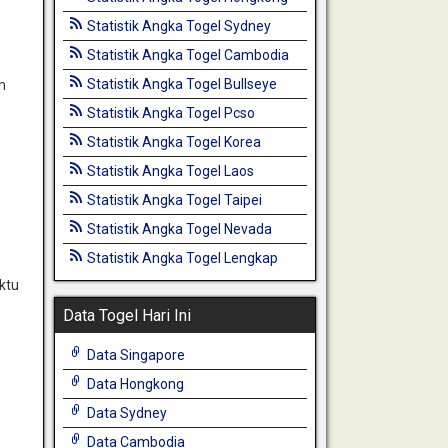
Statistik Angka Togel Sydney
Statistik Angka Togel Cambodia
Statistik Angka Togel Bullseye
m
Statistik Angka Togel Pcso
Statistik Angka Togel Korea
Statistik Angka Togel Laos
Statistik Angka Togel Taipei
Statistik Angka Togel Nevada
Statistik Angka Togel Lengkap
ktu
Data Togel Hari Ini
Data Singapore
Data Hongkong
Data Sydney
Data Cambodia