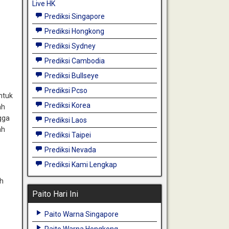
Live HK
Prediksi Singapore
Prediksi Hongkong
Prediksi Sydney
Prediksi Cambodia
Prediksi Bullseye
Prediksi Pcso
ntuk
Prediksi Korea
ah
gga
Prediksi Laos
ah
Prediksi Taipei
Prediksi Nevada
Prediksi Kami Lengkap
ah
Paito Hari Ini
Paito Warna Singapore