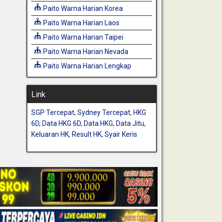
Paito Warna Harian Korea
Paito Warna Harian Laos
Paito Warna Harian Taipei
Paito Warna Harian Nevada
Paito Warna Harian Lengkap
Link
SGP Tercepat
,
Sydney Tercepat
,
HKG
6D
,
Data HKG 6D
,
Data HKG
,
Data Jitu
,
Keluaran HK
,
Result HK
,
Syair Keris