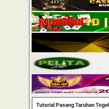
Tutorial Pasang Taruhan Togel