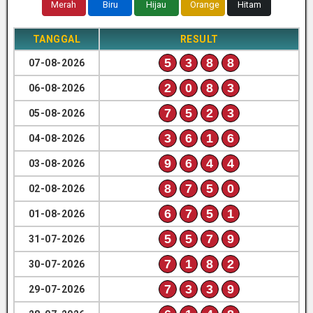
Merah
Biru
Hijau
Orange
Hitam
TANGGAL
RESULT
5
3
8
8
07-08-2026
2
0
8
3
06-08-2026
7
5
2
3
05-08-2026
3
6
1
6
04-08-2026
9
6
4
4
03-08-2026
8
7
5
0
02-08-2026
6
7
5
1
01-08-2026
5
5
7
9
31-07-2026
7
1
8
2
30-07-2026
7
3
3
9
29-07-2026