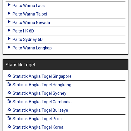
Paito Warna Laos
Paito Warna Taipei
Paito Warna Nevada
Paito HK 6D
Paito Sydney 6D
Paito Warna Lengkap
Statistik Togel
Statistik Angka Togel Singapore
Statistik Angka Togel Hongkong
Statistik Angka Togel Sydney
Statistik Angka Togel Cambodia
Statistik Angka Togel Bullseye
Statistik Angka Togel Pcso
Statistik Angka Togel Korea