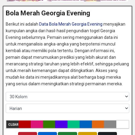
Bola Merah Georgia Evening
Berikut ini adalah
Data Bola Merah Georgia Evening
menyajikan
kumpulan angka dari hasil-hasil pengundian togel Georgia
Evening sebelumnya. Pemain sering menggunakan data ini
untuk menganalisis angka-angka yang berpotensi muncul
kembali atau memiliki pola tertentu. Dengan informasi ini,
pemain dapat merumuskan prediksi yang lebih akurat dan
merancang strategi taruhan yang lebih efektif, sehingga peluang
untuk meraih kemenangan dapat ditingkatkan. Akses yang
mudah ke data ini menjadikannya alat berharga bagi mereka
yang serius dalam meningkatkan strategi permainan mereka.
CLEAR