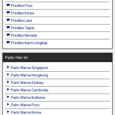
Prediksi Pcso
Prediksi Korea
Prediksi Laos
Prediksi Taipei
Prediksi Nevada
Prediksi Kami Lengkap
Paito Hari Ini
Paito Warna Singapore
Paito Warna Hongkong
Paito Warna Sydney
Paito Warna Cambodia
Paito Warna Bullseye
Paito Warna Pcso
Paito Warna Korea