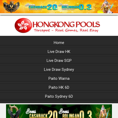
Home
Live Draw HK
Live Draw SGP
Live Draw Sydney
Paito Warna
Paito HK 6D
Paito Sydney 6D