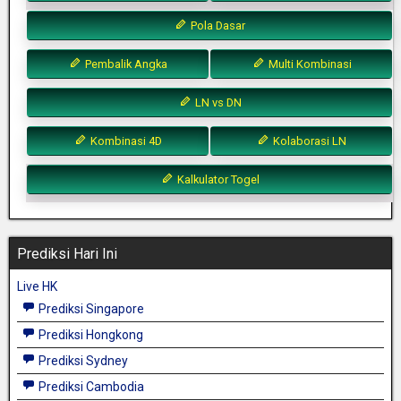
Pola Dasar
Pembalik Angka
Multi Kombinasi
LN vs DN
Kombinasi 4D
Kolaborasi LN
Kalkulator Togel
Prediksi Hari Ini
Live HK
Prediksi Singapore
Prediksi Hongkong
Prediksi Sydney
Prediksi Cambodia