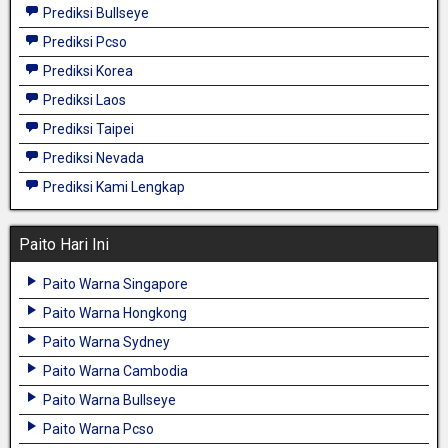
Prediksi Bullseye
Prediksi Pcso
Prediksi Korea
Prediksi Laos
Prediksi Taipei
Prediksi Nevada
Prediksi Kami Lengkap
Paito Hari Ini
Paito Warna Singapore
Paito Warna Hongkong
Paito Warna Sydney
Paito Warna Cambodia
Paito Warna Bullseye
Paito Warna Pcso