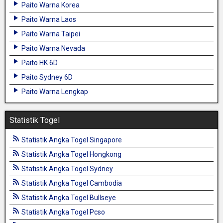
Paito Warna Korea
Paito Warna Laos
Paito Warna Taipei
Paito Warna Nevada
Paito HK 6D
Paito Sydney 6D
Paito Warna Lengkap
Statistik Togel
Statistik Angka Togel Singapore
Statistik Angka Togel Hongkong
Statistik Angka Togel Sydney
Statistik Angka Togel Cambodia
Statistik Angka Togel Bullseye
Statistik Angka Togel Pcso