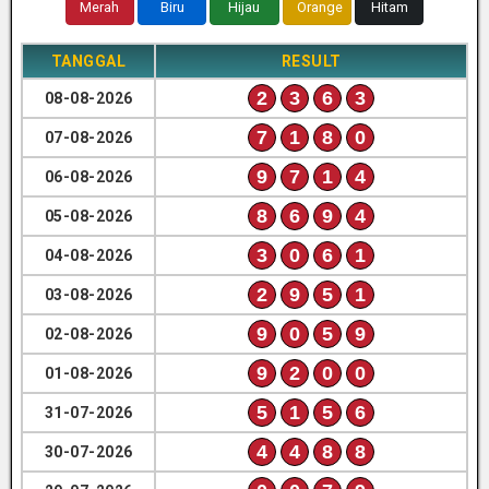
Merah
Biru
Hijau
Orange
Hitam
TANGGAL
RESULT
2
3
6
3
08-08-2026
7
1
8
0
07-08-2026
9
7
1
4
06-08-2026
8
6
9
4
05-08-2026
3
0
6
1
04-08-2026
2
9
5
1
03-08-2026
9
0
5
9
02-08-2026
9
2
0
0
01-08-2026
5
1
5
6
31-07-2026
4
4
8
8
30-07-2026