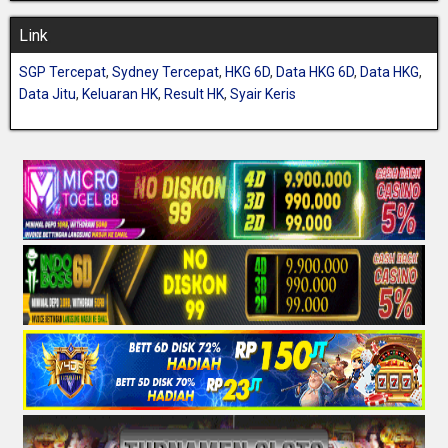
Link
SGP Tercepat
,
Sydney Tercepat
,
HKG 6D
,
Data HKG 6D
,
Data HKG
,
Data Jitu
,
Keluaran HK
,
Result HK
,
Syair Keris