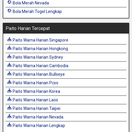
Bola Merah Nevada
Bola Merah Togel Lengkap
Paito Harian Tercepat
Paito Warna Harian Singapore
Paito Warna Harian Hongkong
Paito Warna Harian Sydney
Paito Warna Harian Cambodia
Paito Warna Harian Bullseye
Paito Warna Harian Pcso
Paito Warna Harian Korea
Paito Warna Harian Laos
Paito Warna Harian Taipei
Paito Warna Harian Nevada
Paito Warna Harian Lengkap