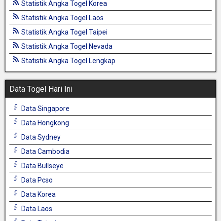
Statistik Angka Togel Korea
Statistik Angka Togel Laos
Statistik Angka Togel Taipei
Statistik Angka Togel Nevada
Statistik Angka Togel Lengkap
Data Togel Hari Ini
Data Singapore
Data Hongkong
Data Sydney
Data Cambodia
Data Bullseye
Data Pcso
Data Korea
Data Laos