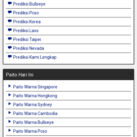
Prediksi Bullseye
Prediksi Pcso
Prediksi Korea
Prediksi Laos
Prediksi Taipei
Prediksi Nevada
Prediksi Kami Lengkap
Paito Hari Ini
Paito Warna Singapore
Paito Warna Hongkong
Paito Warna Sydney
Paito Warna Cambodia
Paito Warna Bullseye
Paito Warna Pcso