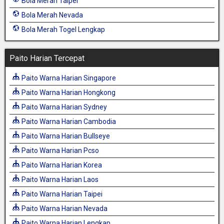
Bola Merah Taipei
Bola Merah Nevada
Bola Merah Togel Lengkap
Paito Harian Tercepat
Paito Warna Harian Singapore
Paito Warna Harian Hongkong
Paito Warna Harian Sydney
Paito Warna Harian Cambodia
Paito Warna Harian Bullseye
Paito Warna Harian Pcso
Paito Warna Harian Korea
Paito Warna Harian Laos
Paito Warna Harian Taipei
Paito Warna Harian Nevada
Paito Warna Harian Lengkap