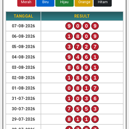
Merah
Biru
Hijau
Orange
Hitam
TANGGAL
RESULT
9
0
0
9
07-08-2026
1
8
0
9
06-08-2026
3
7
2
7
05-08-2026
9
4
6
1
04-08-2026
8
6
9
1
03-08-2026
1
8
5
1
02-08-2026
0
8
1
7
01-08-2026
1
0
3
6
31-07-2026
7
5
5
3
30-07-2026
8
1
1
9
29-07-2026