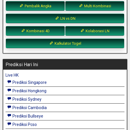
Pembalik Angka
Multi Kombinasi
LN vs DN
Kombinasi 4D
Kolaborasi LN
Kalkulator Togel
Prediksi Hari Ini
Live HK
Prediksi Singapore
Prediksi Hongkong
Prediksi Sydney
Prediksi Cambodia
Prediksi Bullseye
Prediksi Pcso