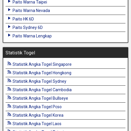
Paito Warna Taipei
Paito Warna Nevada
Paito HK 6D
Paito Sydney 6D
Paito Warna Lengkap
Statistik Togel
Statistik Angka Togel Singapore
Statistik Angka Togel Hongkong
Statistik Angka Togel Sydney
Statistik Angka Togel Cambodia
Statistik Angka Togel Bullseye
Statistik Angka Togel Pcso
Statistik Angka Togel Korea
Statistik Angka Togel Laos