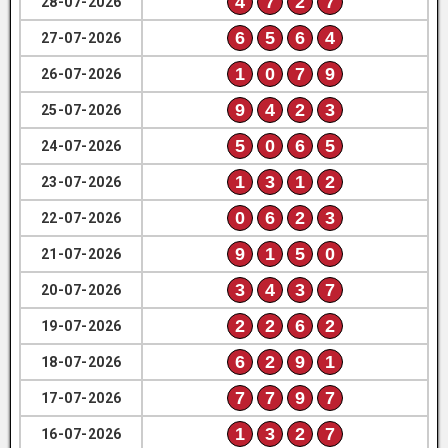
4
7
2
7
28-07-2026
6
5
6
4
27-07-2026
1
0
7
9
26-07-2026
9
4
2
3
25-07-2026
5
0
6
5
24-07-2026
1
3
1
2
23-07-2026
0
6
2
3
22-07-2026
9
1
5
0
21-07-2026
3
4
3
7
20-07-2026
2
2
6
2
19-07-2026
6
2
9
1
18-07-2026
7
7
9
7
17-07-2026
1
3
2
7
16-07-2026