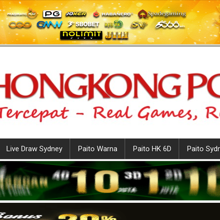
Live Draw Sydney
Paito Warna
Paito HK 6D
Paito Syd