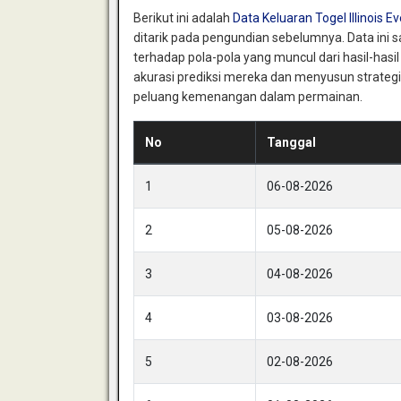
Berikut ini adalah
Data Keluaran Togel Illinois E
ditarik pada pengundian sebelumnya. Data ini
terhadap pola-pola yang muncul dari hasil-ha
akurasi prediksi mereka dan menyusun strateg
peluang kemenangan dalam permainan.
No
Tanggal
1
06-08-2026
2
05-08-2026
3
04-08-2026
4
03-08-2026
5
02-08-2026