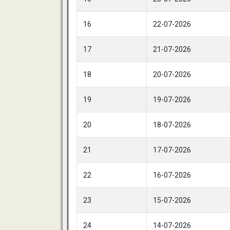
16
22-07-2026
17
21-07-2026
18
20-07-2026
19
19-07-2026
20
18-07-2026
21
17-07-2026
22
16-07-2026
23
15-07-2026
24
14-07-2026