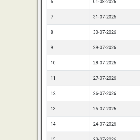
6
01-08-2026
7
31-07-2026
8
30-07-2026
9
29-07-2026
10
28-07-2026
11
27-07-2026
12
26-07-2026
13
25-07-2026
14
24-07-2026
15
23-07-2026