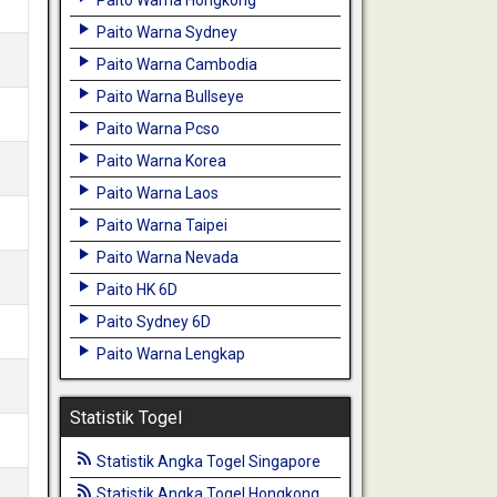
Paito Warna Hongkong
Paito Warna Sydney
Paito Warna Cambodia
Paito Warna Bullseye
Paito Warna Pcso
Paito Warna Korea
Paito Warna Laos
Paito Warna Taipei
Paito Warna Nevada
Paito HK 6D
Paito Sydney 6D
Paito Warna Lengkap
Statistik Togel
Statistik Angka Togel Singapore
Statistik Angka Togel Hongkong