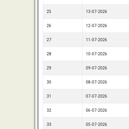
25
13-07-2026
26
12-07-2026
27
11-07-2026
28
10-07-2026
29
09-07-2026
30
08-07-2026
31
07-07-2026
32
06-07-2026
33
05-07-2026