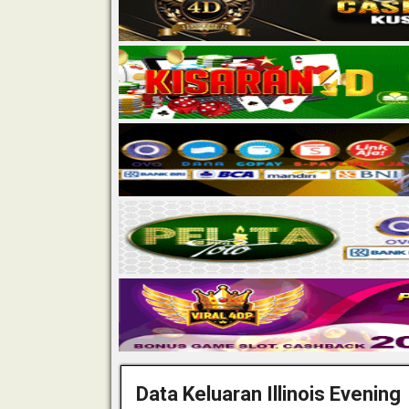
Data Keluaran Illinois Evening