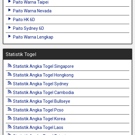
Paito Warna Taipei
Paito Warna Nevada
Paito HK 6D
Paito Sydney 6D
Paito Warna Lengkap
Statistik Togel
Statistik Angka Togel Singapore
Statistik Angka Togel Hongkong
Statistik Angka Togel Sydney
Statistik Angka Togel Cambodia
Statistik Angka Togel Bullseye
Statistik Angka Togel Pcso
Statistik Angka Togel Korea
Statistik Angka Togel Laos