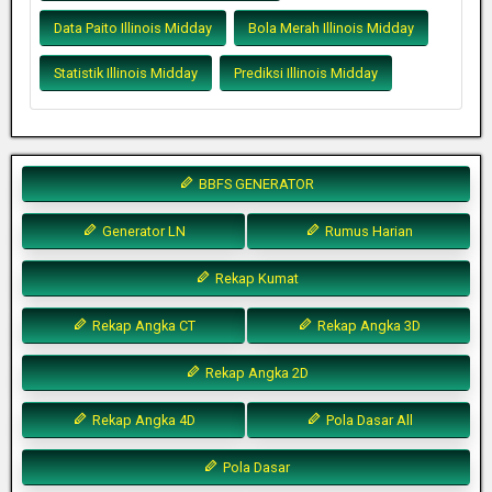
Data Paito Illinois Midday
Bola Merah Illinois Midday
Statistik Illinois Midday
Prediksi Illinois Midday
BBFS GENERATOR
Generator LN
Rumus Harian
Rekap Kumat
Rekap Angka CT
Rekap Angka 3D
Rekap Angka 2D
Rekap Angka 4D
Pola Dasar All
Pola Dasar