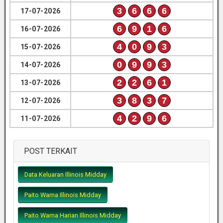
3
6
6
6
17-07-2026
6
9
1
6
16-07-2026
4
0
9
3
15-07-2026
0
9
9
3
14-07-2026
2
2
6
1
13-07-2026
3
8
3
7
12-07-2026
4
2
9
6
11-07-2026
POST TERKAIT
Data Keluaran Illinois Midday
Paito Warna Illinois Midday
Paito Warna Harian Illinois Midday