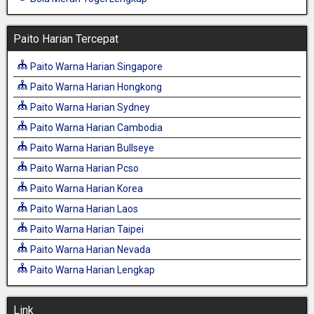
Paito Harian Tercepat
Paito Warna Harian Singapore
Paito Warna Harian Hongkong
Paito Warna Harian Sydney
Paito Warna Harian Cambodia
Paito Warna Harian Bullseye
Paito Warna Harian Pcso
Paito Warna Harian Korea
Paito Warna Harian Laos
Paito Warna Harian Taipei
Paito Warna Harian Nevada
Paito Warna Harian Lengkap
Link