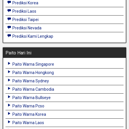
Prediksi Korea
Prediksi Laos
Prediksi Taipei
Prediksi Nevada
Prediksi Kami Lengkap
Paito Hari Ini
Paito Warna Singapore
Paito Warna Hongkong
Paito Warna Sydney
Paito Warna Cambodia
Paito Warna Bullseye
Paito Warna Pcso
Paito Warna Korea
Paito Warna Laos