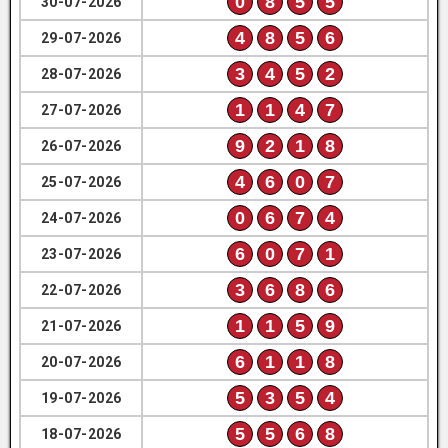
0
8
5
5
30-07-2026
4
8
5
6
29-07-2026
3
4
5
2
28-07-2026
1
1
4
7
27-07-2026
9
2
1
8
26-07-2026
4
6
0
7
25-07-2026
0
6
7
4
24-07-2026
6
0
7
1
23-07-2026
3
6
8
6
22-07-2026
1
1
5
9
21-07-2026
6
1
1
8
20-07-2026
5
3
5
4
19-07-2026
5
5
6
8
18-07-2026