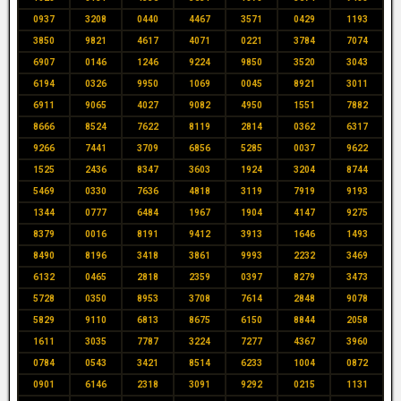
0937
3208
0440
4467
3571
0429
1193
3850
9821
4617
4071
0221
3784
7074
6907
0146
1246
9224
9850
3520
3043
6194
0326
9950
1069
0045
8921
3011
6911
9065
4027
9082
4950
1551
7882
8666
8524
7622
8119
2814
0362
6317
9266
7441
3709
6856
5285
0037
9622
1525
2436
8347
3603
1924
3204
8744
5469
0330
7636
4818
3119
7919
9193
1344
0777
6484
1967
1904
4147
9275
8379
0016
8191
9412
3913
1646
1493
8490
8196
3418
3861
9993
2232
3469
6132
0465
2818
2359
0397
8279
3473
5728
0350
8953
3708
7614
2848
9078
5829
9110
6813
8675
6150
8844
2058
1611
3035
7787
3224
7277
4367
3960
0784
0543
3421
8514
6233
1004
0872
0901
6146
2318
3091
9292
0215
1131