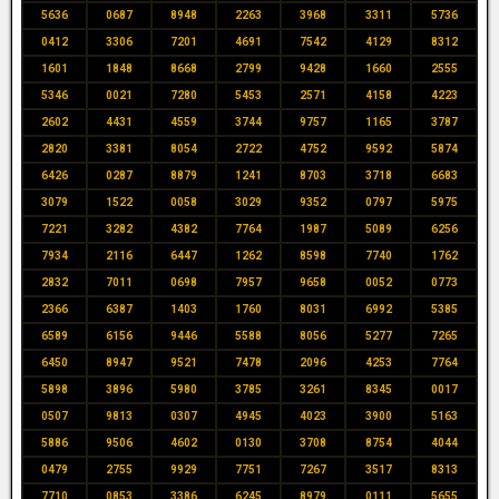
5636
0687
8948
2263
3968
3311
5736
0412
3306
7201
4691
7542
4129
8312
1601
1848
8668
2799
9428
1660
2555
5346
0021
7280
5453
2571
4158
4223
2602
4431
4559
3744
9757
1165
3787
2820
3381
8054
2722
4752
9592
5874
6426
0287
8879
1241
8703
3718
6683
3079
1522
0058
3029
9352
0797
5975
7221
3282
4382
7764
1987
5089
6256
7934
2116
6447
1262
8598
7740
1762
2832
7011
0698
7957
9658
0052
0773
2366
6387
1403
1760
8031
6992
5385
6589
6156
9446
5588
8056
5277
7265
6450
8947
9521
7478
2096
4253
7764
5898
3896
5980
3785
3261
8345
0017
0507
9813
0307
4945
4023
3900
5163
5886
9506
4602
0130
3708
8754
4044
0479
2755
9929
7751
7267
3517
8313
7710
0853
3386
6245
8979
0111
5655