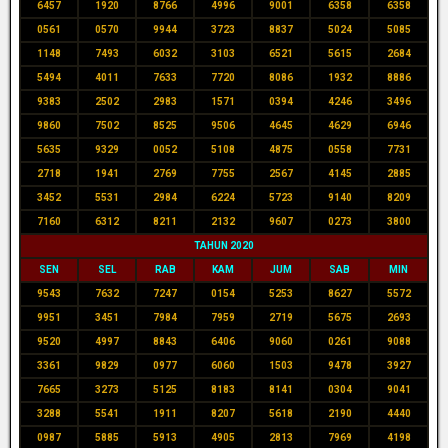
6457
1920
8766
4996
9001
6358
6358
0561
0570
9944
3723
8837
5024
5085
1148
7493
6032
3103
6521
5615
2684
5494
4011
7633
7720
8086
1932
8886
9383
2502
2983
1571
0394
4246
3496
9860
7502
8525
9506
4645
4629
6946
5635
9329
0052
5108
4875
0558
7731
2718
1941
2769
7755
2567
4145
2885
3452
5531
2984
6224
5723
9140
8209
7160
6312
8211
2132
9607
0273
3800
TAHUN 2020
SEN
SEL
RAB
KAM
JUM
SAB
MIN
9543
7632
7247
0154
5253
8627
5572
9951
3451
7984
7959
2719
5675
2693
9520
4997
8843
6406
9060
0261
9088
3361
9829
0977
6060
1503
9478
3927
7665
3273
5125
8183
8141
0304
9041
3288
5541
1911
8207
5618
2190
4440
0987
5885
5913
4905
2813
7969
4198