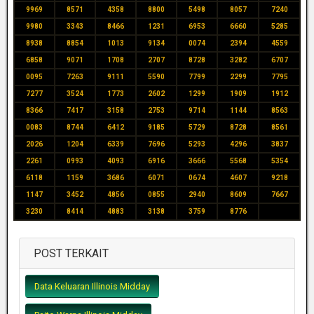
9969
8571
4358
8800
5498
8057
7240
9980
3343
8466
1231
6953
6660
5285
8938
8854
1013
9134
0074
2394
4559
6858
9071
1708
2707
8728
3282
6707
0095
7263
9111
5590
7799
2299
7795
7277
3524
1773
2602
1299
1909
1912
8366
7417
3158
2753
9714
1144
8563
0083
8744
6412
9185
5729
8728
8561
2026
1204
6339
7696
5293
4296
3837
2261
0993
4093
6916
3666
5568
5354
6118
1159
3686
6071
0674
4607
9218
1147
3452
4856
0855
2940
8609
7667
3230
8414
4883
3138
3759
8776
POST TERKAIT
Data Keluaran Illinois Midday