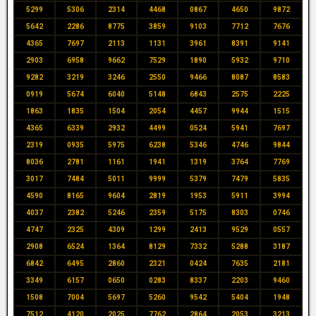
5299
5306
2314
4468
0867
4650
9872
5642
2286
8775
3859
9103
7712
7676
4365
7697
2113
1131
3961
8391
9141
2903
6958
9662
7529
1890
5932
9710
9282
3219
3246
2550
9466
8087
8583
0919
5674
6040
5148
6843
2575
2225
1863
1835
1504
2054
4457
9944
1515
4365
6339
2932
4499
0524
5941
7697
2319
0935
5975
6238
5346
4746
9844
8036
2781
1161
1941
1319
3764
7769
3017
7484
5011
9999
5379
7479
5835
4590
8165
9604
2819
1953
5911
3994
4037
2382
5246
2359
5175
8303
0746
4747
2325
4309
1299
2413
9529
0557
2908
6524
1364
8129
7332
5288
3187
6842
6495
2860
2321
0424
7635
2181
3349
6157
0650
0283
8337
2203
9460
1508
7004
5697
5260
9542
5404
1948
7512
4120
2025
7762
2864
2053
3213