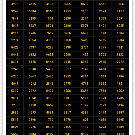
3976
2315
4503
3565
8695
4332
5966
9249
6084
0566
1923
2006
2624
9127
7841
5185
1019
0538
2314
9755
7691
4015
8737
8501
7386
5378
3421
8225
8988
1735
7637
6526
5605
1348
8683
2274
1654
4338
5860
5425
6985
7584
0423
7337
9285
0930
2774
9777
4341
8448
6822
9693
2280
1439
5722
5133
8391
3378
8948
9045
6085
2345
2722
2248
8648
5499
5617
7540
4430
8638
6200
6567
2480
1529
4014
5634
8906
4649
4212
2843
7475
4711
5384
4841
5392
2472
6409
6756
5686
7888
6252
9851
1650
4505
3801
5918
0928
1785
7255
9828
3662
3279
1342
7029
6496
2885
4673
4089
5117
6597
3474
3887
5518
7898
1790
8478
1628
4658
8995
8828
9776
0804
7165
1959
6273
4009
5669
2884
4927
5341
0177
9295
1123