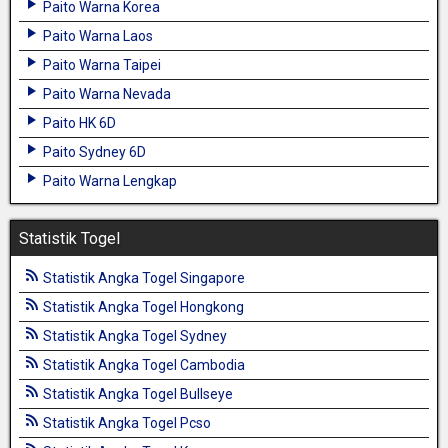
Paito Warna Korea
Paito Warna Laos
Paito Warna Taipei
Paito Warna Nevada
Paito HK 6D
Paito Sydney 6D
Paito Warna Lengkap
Statistik Togel
Statistik Angka Togel Singapore
Statistik Angka Togel Hongkong
Statistik Angka Togel Sydney
Statistik Angka Togel Cambodia
Statistik Angka Togel Bullseye
Statistik Angka Togel Pcso