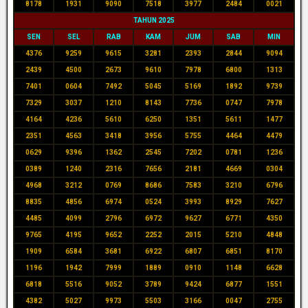
8178
1931
9090
7518
3977
2484
0021
TAHUN 2025
SEN
SEL
RAB
KAM
JUM
SAB
MIN
4376
9259
9615
3281
2393
2844
9094
2439
4500
2673
9610
7978
6800
1313
7401
0604
7492
5045
5169
1892
9739
7329
3037
1210
8143
7736
0747
7978
4164
4236
5610
6250
1351
5611
1477
2351
4563
3418
3956
5755
4464
4479
0629
9396
1362
2545
7202
0781
1236
0389
1240
2316
7656
2181
4669
0304
4968
3212
0769
8686
7583
3210
6796
8835
4856
6974
0524
3993
8929
7627
4485
4099
2796
6972
9627
6771
4350
9765
4195
9652
2252
2015
5210
4848
1909
6584
3681
6922
6807
6851
8170
1196
1942
7999
1889
0910
1148
6628
6818
5516
9052
3789
9424
6877
1551
4382
5027
9973
5503
3166
0047
2755