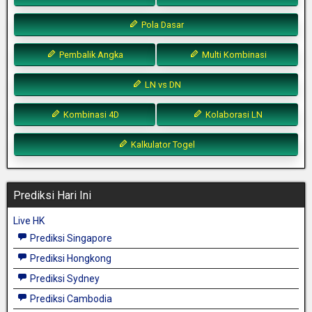
Pola Dasar
Pembalik Angka
Multi Kombinasi
LN vs DN
Kombinasi 4D
Kolaborasi LN
Kalkulator Togel
Prediksi Hari Ini
Live HK
Prediksi Singapore
Prediksi Hongkong
Prediksi Sydney
Prediksi Cambodia