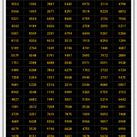
9552
1305
7887
5443
0973
2114
4798
0366
1059
2671
8291
3518
8224
6892
5331
6504
6438
8665
0709
2136
7566
4342
9189
0636
7641
2758
2393
5217
5601
8369
2241
6794
6444
9261
5266
8115
9356
9010
3513
1910
8294
1299
5189
2764
1049
0746
4741
1440
4687
5579
6548
0791
9497
3695
7972
2889
1751
3388
6088
0045
5971
0591
3928
3480
6268
7862
6279
1702
2722
6724
7258
5204
1937
0068
0940
2747
9475
9681
5220
5316
2319
5346
8680
5807
8963
4348
1193
0989
3263
0759
2152
4827
6682
1981
4301
3184
5214
6442
1381
2672
7258
7568
0526
2984
3891
2729
2231
7615
7875
1630
0692
7468
4689
6428
0356
9908
0966
9897
0908
6079
3520
9196
6628
4755
7390
6990
1028
8151
4336
3631
1878
5674
9488