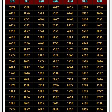
SEN
SEL
RAB
KAM
JUM
SAB
MIN
2824
2938
5950
7642
6557
5210
1254
4138
1876
5701
5139
6145
0317
4686
2535
2721
4062
5672
6549
8604
0573
6117
7119
2671
6919
8116
4001
5461
3398
2827
1641
5571
4500
6597
9881
4538
2010
5088
5879
3901
4398
2945
6299
6106
4748
4279
9482
4040
9241
4698
4012
9505
7937
9526
8413
1925
3277
9187
3106
5360
5666
4267
5054
2540
4635
9777
7037
1218
5525
8644
6481
3847
9369
6961
6664
2227
5552
9243
8646
9839
2918
1023
5497
7197
7970
7650
4439
6027
2431
9362
8614
1528
4998
7814
0206
8072
1220
1500
1401
7834
5989
0243
1725
5799
0222
1013
4064
8294
1597
4254
2121
8232
9805
9653
8992
6613
1459
4126
3140
7777
9822
6306
9850
0856
2865
4364