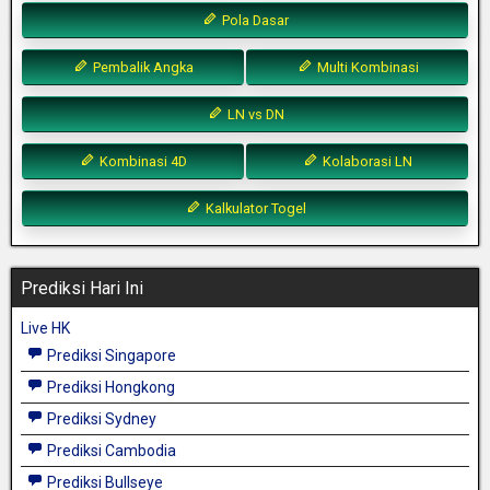
Pola Dasar
Pembalik Angka
Multi Kombinasi
LN vs DN
Kombinasi 4D
Kolaborasi LN
Kalkulator Togel
Prediksi Hari Ini
Live HK
Prediksi Singapore
Prediksi Hongkong
Prediksi Sydney
Prediksi Cambodia
Prediksi Bullseye