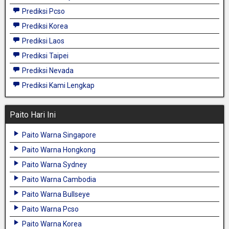
Prediksi Pcso
Prediksi Korea
Prediksi Laos
Prediksi Taipei
Prediksi Nevada
Prediksi Kami Lengkap
Paito Hari Ini
Paito Warna Singapore
Paito Warna Hongkong
Paito Warna Sydney
Paito Warna Cambodia
Paito Warna Bullseye
Paito Warna Pcso
Paito Warna Korea