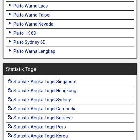
Paito Warna Laos
Paito Warna Taipei
Paito Warna Nevada
Paito HK 6D
Paito Sydney 6D
Paito Warna Lengkap
Statistik Togel
Statistik Angka Togel Singapore
Statistik Angka Togel Hongkong
Statistik Angka Togel Sydney
Statistik Angka Togel Cambodia
Statistik Angka Togel Bullseye
Statistik Angka Togel Pcso
Statistik Angka Togel Korea