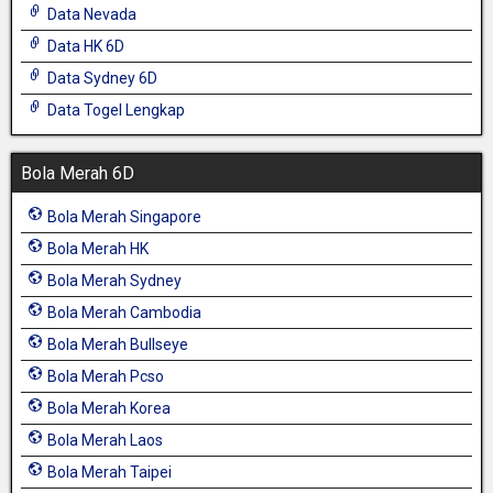
Data Nevada
Data HK 6D
Data Sydney 6D
Data Togel Lengkap
Bola Merah 6D
Bola Merah Singapore
Bola Merah HK
Bola Merah Sydney
Bola Merah Cambodia
Bola Merah Bullseye
Bola Merah Pcso
Bola Merah Korea
Bola Merah Laos
Bola Merah Taipei