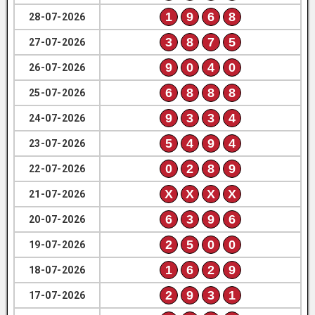
1
9
6
8
28-07-2026
3
8
7
5
27-07-2026
9
0
4
0
26-07-2026
6
8
8
8
25-07-2026
9
3
3
4
24-07-2026
5
4
9
4
23-07-2026
0
2
8
9
22-07-2026
X
X
X
X
21-07-2026
6
3
9
6
20-07-2026
2
5
0
0
19-07-2026
1
6
2
9
18-07-2026
2
9
3
1
17-07-2026