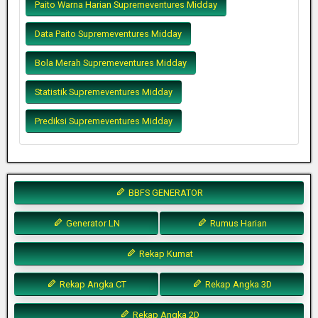
Paito Warna Harian Supremeventures Midday
Data Paito Supremeventures Midday
Bola Merah Supremeventures Midday
Statistik Supremeventures Midday
Prediksi Supremeventures Midday
BBFS GENERATOR
Generator LN
Rumus Harian
Rekap Kumat
Rekap Angka CT
Rekap Angka 3D
Rekap Angka 2D