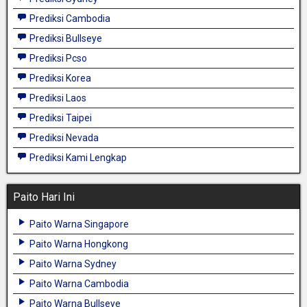
Prediksi Cambodia
Prediksi Bullseye
Prediksi Pcso
Prediksi Korea
Prediksi Laos
Prediksi Taipei
Prediksi Nevada
Prediksi Kami Lengkap
Paito Hari Ini
Paito Warna Singapore
Paito Warna Hongkong
Paito Warna Sydney
Paito Warna Cambodia
Paito Warna Bullseye