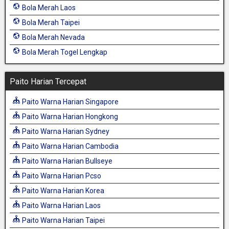
Bola Merah Laos
Bola Merah Taipei
Bola Merah Nevada
Bola Merah Togel Lengkap
Paito Harian Tercepat
Paito Warna Harian Singapore
Paito Warna Harian Hongkong
Paito Warna Harian Sydney
Paito Warna Harian Cambodia
Paito Warna Harian Bullseye
Paito Warna Harian Pcso
Paito Warna Harian Korea
Paito Warna Harian Laos
Paito Warna Harian Taipei