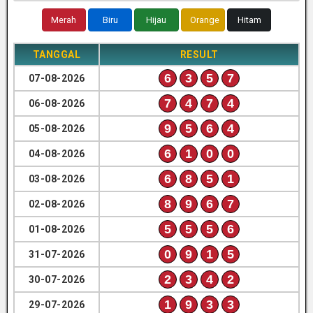
Merah
Biru
Hijau
Orange
Hitam
TANGGAL
RESULT
6
3
5
7
07-08-2026
7
4
7
4
06-08-2026
9
5
6
4
05-08-2026
6
1
0
0
04-08-2026
6
8
5
1
03-08-2026
8
9
6
7
02-08-2026
5
5
5
6
01-08-2026
0
9
1
5
31-07-2026
2
3
4
2
30-07-2026
1
9
3
3
29-07-2026