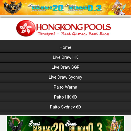
Home
Live Draw HK
Live Draw SGP
Live Draw Sydney
Paito Warna
Paito HK 6D
Paito Sydney 6D