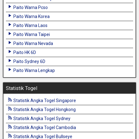
Paito Warna Pcso
Paito Warna Korea
Paito Warna Laos
Paito Warna Taipei
Paito Warna Nevada
Paito HK 6D
Paito Sydney 6D
Paito Warna Lengkap
Statistik Togel
Statistik Angka Togel Singapore
Statistik Angka Togel Hongkong
Statistik Angka Togel Sydney
Statistik Angka Togel Cambodia
Statistik Angka Togel Bullseye