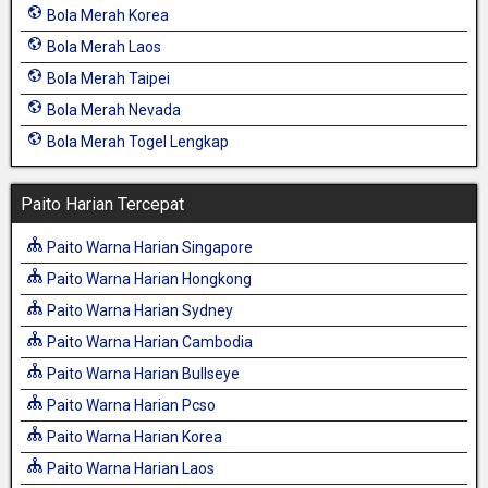
Bola Merah Korea
Bola Merah Laos
Bola Merah Taipei
Bola Merah Nevada
Bola Merah Togel Lengkap
Paito Harian Tercepat
Paito Warna Harian Singapore
Paito Warna Harian Hongkong
Paito Warna Harian Sydney
Paito Warna Harian Cambodia
Paito Warna Harian Bullseye
Paito Warna Harian Pcso
Paito Warna Harian Korea
Paito Warna Harian Laos