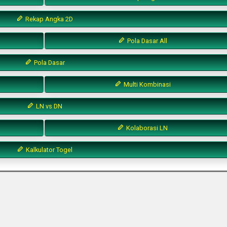
Rekap Angka 2D
Pola Dasar All
Pola Dasar
Multi Kombinasi
LN vs DN
Kolaborasi LN
Kalkulator Togel