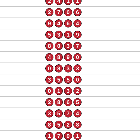
2
4
1
1
2
7
0
6
9
4
6
4
5
3
1
9
8
0
3
7
4
8
9
0
0
8
3
3
3
5
5
0
0
1
3
2
2
8
6
5
3
5
7
4
8
5
2
8
1
7
9
1