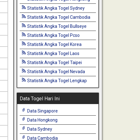
Statistik Angka Togel Sydney
Statistik Angka Togel Cambodia
Statistik Angka Togel Bullseye
Statistik Angka Togel Pcso
Statistik Angka Togel Korea
Statistik Angka Togel Laos
Statistik Angka Togel Taipei
Statistik Angka Togel Nevada
Statistik Angka Togel Lengkap
Data Togel Hari Ini
Data Singapore
Data Hongkong
Data Sydney
Data Cambodia