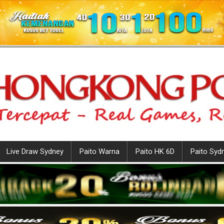
Live Draw Sydney
Paito Warna
Paito HK 6D
Paito Syd