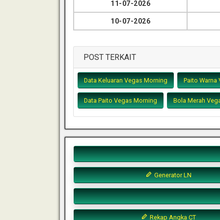
11-07-2026
10-07-2026
POST TERKAIT
Data Keluaran Vegas Morning
Paito Warna
Data Paito Vegas Morning
Bola Merah Veg
Generator LN
Rekap Angka CT