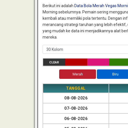
Berikut ini adalah
Data Bola Merah Vegas Morn
Morning sebelumnya. Pemain sering menggunak
kembali atau memiliki pola tertentu. Dengan in
merancang strategi taruhan yang lebih efektif
yang mudah ke data ini menjadikannya alat be
mereka.
CLEAR
Merah
Biru
TANGGAL
08-08-2026
07-08-2026
06-08-2026