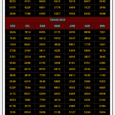
8533
4131
8696
0613
3510
8697
3043
5479
4229
0801
3774
6409
1527
2946
2560
7188
0493
5257
9550
8242
4448
TAHUN 2024
SEN
SEL
RAB
KAM
JUM
SAB
MIN
2636
7814
8495
0173
6390
8898
7201
7543
8622
6612
9992
0547
2864
5224
1434
8661
3059
4826
8851
1770
1601
2728
2769
3811
4225
0499
5800
4076
3701
2214
8896
2464
6093
2837
2845
9040
6088
0195
2498
8181
8701
3285
6985
6010
8993
0812
6003
3342
5504
2845
2870
7739
4186
8811
9320
1743
0568
6219
4340
0883
2165
3380
9253
0229
7566
9050
8801
4563
1262
6605
2115
8031
6294
6033
5609
6304
0058
9092
7685
7799
4316
2964
3335
3105
8178
2972
2433
6612
9489
5751
0786
1595
8954
3008
3128
9127
5244
9696