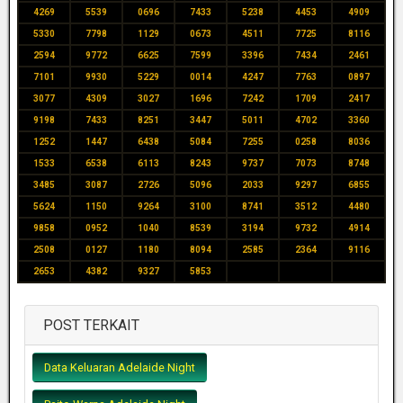
4269
5539
0696
7433
5238
4453
4909
5330
7798
1129
0673
4511
7725
8116
2594
9772
6625
7599
3396
7434
2461
7101
9930
5229
0014
4247
7763
0897
3077
4309
3027
1696
7242
1709
2417
9198
7433
8251
3447
5011
4702
3360
1252
1447
6438
5084
7255
0258
8036
1533
6538
6113
8243
9737
7073
8748
3485
3087
2726
5096
2033
9297
6855
5624
1150
9264
3100
8741
3512
4480
9858
0952
1040
8539
3194
9732
4914
2508
0127
1180
8094
2585
2364
9116
2653
4382
9327
5853
POST TERKAIT
Data Keluaran Adelaide Night