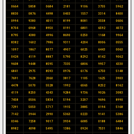
0664
5858
0684
2181
9106
3755
5962
8830
0876
4498
0403
1557
3314
8400
0994
9380
4011
8199
8081
3558
0606
8704
6968
8950
0191
6801
6592
4072
8795
4380
4996
8690
0250
1168
9964
8382
1602
7986
9311
4204
8006
0555
1097
1867
8077
4907
6025
6443
0063
0424
4119
8887
5790
8292
8142
9062
9608
9448
8595
7335
6806
9957
4330
6841
2975
8593
0976
6176
6750
5148
7691
7628
2060
3817
1105
1625
3903
4478
5070
5528
1992
6565
8252
8162
4119
8250
4343
9284
9736
9026
3083
7458
0506
5834
5194
3207
9696
8990
7291
5050
5717
1915
3885
0194
5168
7142
3944
2990
5363
0223
9141
5386
0346
7258
9017
3934
6085
0188
6484
8982
4098
5495
1386
0924
7531
5846