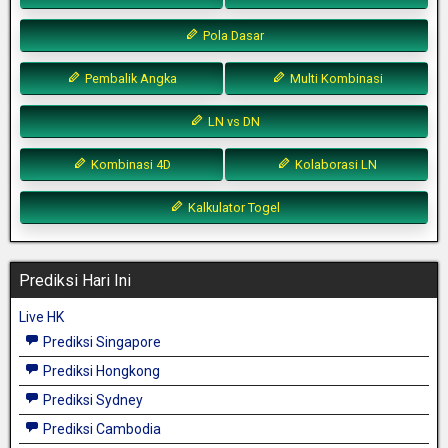
Pola Dasar
Pembalik Angka
Multi Kombinasi
LN vs DN
Kombinasi 4D
Kolaborasi LN
Kalkulator Togel
Prediksi Hari Ini
Live HK
Prediksi Singapore
Prediksi Hongkong
Prediksi Sydney
Prediksi Cambodia