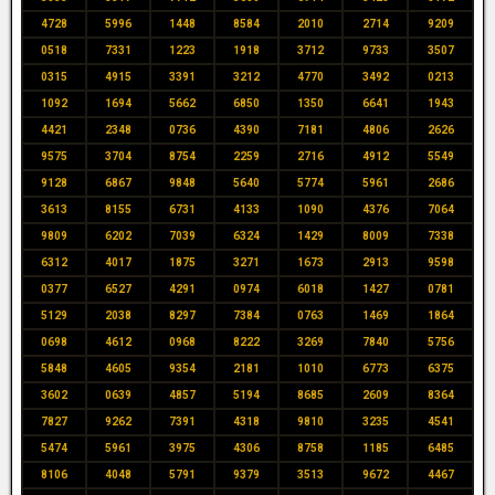
4728
5996
1448
8584
2010
2714
9209
0518
7331
1223
1918
3712
9733
3507
0315
4915
3391
3212
4770
3492
0213
1092
1694
5662
6850
1350
6641
1943
4421
2348
0736
4390
7181
4806
2626
9575
3704
8754
2259
2716
4912
5549
9128
6867
9848
5640
5774
5961
2686
3613
8155
6731
4133
1090
4376
7064
9809
6202
7039
6324
1429
8009
7338
6312
4017
1875
3271
1673
2913
9598
0377
6527
4291
0974
6018
1427
0781
5129
2038
8297
7384
0763
1469
1864
0698
4612
0968
8222
3269
7840
5756
5848
4605
9354
2181
1010
6773
6375
3602
0639
4857
5194
8685
2609
8364
7827
9262
7391
4318
9810
3235
4541
5474
5961
3975
4306
8758
1185
6485
8106
4048
5791
9379
3513
9672
4467