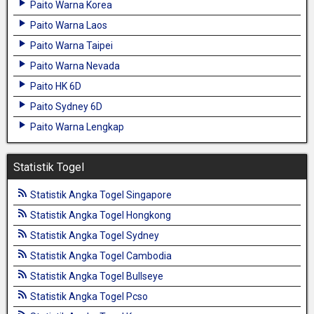
Paito Warna Korea
Paito Warna Laos
Paito Warna Taipei
Paito Warna Nevada
Paito HK 6D
Paito Sydney 6D
Paito Warna Lengkap
Statistik Togel
Statistik Angka Togel Singapore
Statistik Angka Togel Hongkong
Statistik Angka Togel Sydney
Statistik Angka Togel Cambodia
Statistik Angka Togel Bullseye
Statistik Angka Togel Pcso