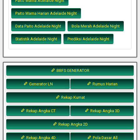
Paito Warna Adelaide Night
Paito Warna Harian Adelaide Night
Data Paito Adelaide Night
Bola Merah Adelaide Night
Statistik Adelaide Night
Prediksi Adelaide Night
BBFS GENERATOR
Generator LN
Rumus Harian
Rekap Kumat
Rekap Angka CT
Rekap Angka 3D
Rekap Angka 2D
Rekap Angka 4D
Pola Dasar All