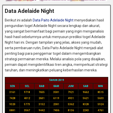
Data Adelaide Night
Berikut ini adalah
Data Paito Adelaide Night
menyediakan hasil
pengundian togel Adelaide Night secara lengkap dan akurat,
yang sangat bermanfaat bagi pemain yang ingin menganalisis
hasil-hasil sebelumnya untuk menyusun prediksi togel Adelaide
Night hari ini. Dengan tampilan yang jelas, akses yang mudah,
serta pembaruan rutin, Data Paito Adelaide Night menjadi alat
penting bagi para penggemar togel dalam mengembangkan
strategi permainan mereka. Melalui analisis pola yang disajikan,
pemain dapat mengidentifikasi tren angka, memperkuat strategi
taruhan, dan meningkatkan peluang keberhasilan mereka.
TAHUN 2019
SEN
SEL
RAB
KAM
JUM
SAB
MIN
3161
9718
7655
3581
7921
9662
8515
7428
4012
2601
6119
4931
5621
5633
9320
5773
3152
2381
5362
8328
5924
0881
3567
9442
7406
8136
2243
4761