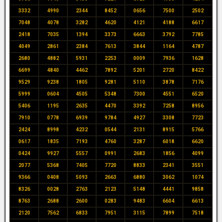
3332
4990
2344
8452
0656
7500
2502
7048
4078
3282
4620
4121
4188
6617
2418
7035
1394
3373
6663
3792
7785
4049
2861
2384
7613
3844
1164
4787
2680
4882
5931
2253
0009
7936
1628
6699
4840
4462
7892
5201
2720
8422
9529
9238
1805
9281
5110
3878
7176
5999
0604
4505
5348
7300
4551
6520
5406
1195
2635
4470
3392
7258
8956
7910
0778
6939
9784
4927
3308
7723
2424
8998
4232
0544
2131
8915
5766
0617
1835
7193
4760
3287
6018
6620
0424
9927
5557
0991
2683
1856
4099
2077
5368
7405
7720
8833
2341
3551
9366
0408
5093
2663
6880
3062
1074
8326
0028
2763
2123
5148
4441
9858
8763
2688
2600
0283
9483
6604
6613
2120
7562
6833
7951
3115
7899
7518