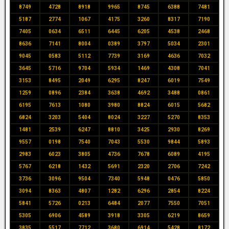
8749
4728
8918
9965
8745
6388
7481
5187
2774
1067
4175
3260
8317
7190
7405
0634
6511
6445
6205
4538
2468
8636
7141
8004
0389
3797
5034
2301
9045
0583
5112
7739
3169
4636
7032
3645
5716
9704
5934
1469
4308
7041
3153
8495
2049
6295
8247
6019
7549
1259
0896
2384
3638
4692
3488
0861
6195
7613
1080
3980
8824
6015
5682
6824
3203
5404
8024
3227
5270
8353
1481
2539
6247
8810
3425
2930
8269
9557
0198
7540
7043
5530
9844
5893
2983
6023
3805
4736
7678
6089
4195
5767
6218
1432
5691
2320
2706
7242
3736
3096
9504
7340
5948
0476
5850
3094
8363
4807
1282
6296
2854
8224
5841
5726
0213
6484
2077
7550
7051
5305
6906
4589
3918
3305
6219
8659
3835
5517
7712
3680
6914
5428
8172