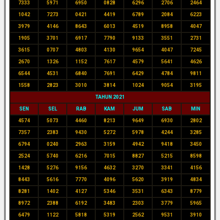
7333
5971
6950
0828
6296
2706
2464
1042
7273
0421
4419
6789
2084
6223
3979
4146
8643
6013
4519
8958
4047
1905
3701
6917
7790
9133
3551
2731
3615
0707
4803
4130
9654
4047
7245
2670
1326
1152
7617
4579
5641
4626
6544
4531
6840
7691
6429
4784
9811
1558
2823
3010
3814
1024
9054
3195
TAHUN 2021
SEN
SEL
RAB
KAM
JUM
SAB
MIN
4574
5073
4460
8213
9649
6930
2802
7357
2383
9430
5272
5978
4244
3285
6794
0240
2963
3159
4942
9418
3450
2524
5740
6216
7015
8827
5215
8598
1428
5276
9156
4632
3270
3341
4156
8443
5616
7770
4096
5620
3919
4834
8281
1402
4127
5346
3531
6343
8779
8972
2388
6192
3483
2303
3779
5965
6479
1122
5818
5319
2562
9531
3910