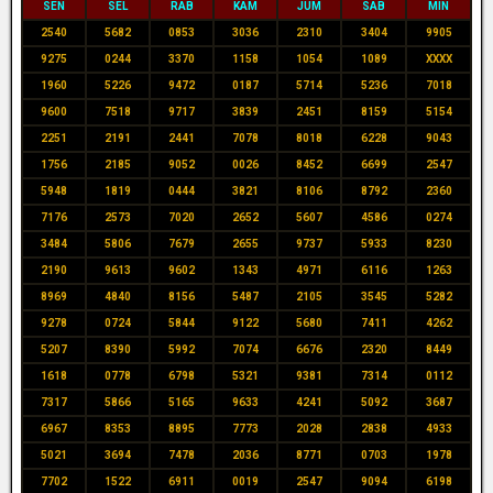
SEN
SEL
RAB
KAM
JUM
SAB
MIN
2540
5682
0853
3036
2310
3404
9905
9275
0244
3370
1158
1054
1089
XXXX
1960
5226
9472
0187
5714
5236
7018
9600
7518
9717
3839
2451
8159
5154
2251
2191
2441
7078
8018
6228
9043
1756
2185
9052
0026
8452
6699
2547
5948
1819
0444
3821
8106
8792
2360
7176
2573
7020
2652
5607
4586
0274
3484
5806
7679
2655
9737
5933
8230
2190
9613
9602
1343
4971
6116
1263
8969
4840
8156
5487
2105
3545
5282
9278
0724
5844
9122
5680
7411
4262
5207
8390
5992
7074
6676
2320
8449
1618
0778
6798
5321
9381
7314
0112
7317
5866
5165
9633
4241
5092
3687
6967
8353
8895
7773
2028
2838
4933
5021
3694
7478
2036
8771
0703
1978
7702
1522
6911
0019
2547
9094
6198