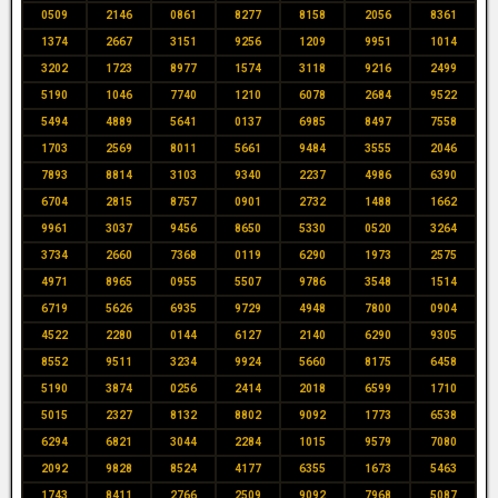
0509
2146
0861
8277
8158
2056
8361
1374
2667
3151
9256
1209
9951
1014
3202
1723
8977
1574
3118
9216
2499
5190
1046
7740
1210
6078
2684
9522
5494
4889
5641
0137
6985
8497
7558
1703
2569
8011
5661
9484
3555
2046
7893
8814
3103
9340
2237
4986
6390
6704
2815
8757
0901
2732
1488
1662
9961
3037
9456
8650
5330
0520
3264
3734
2660
7368
0119
6290
1973
2575
4971
8965
0955
5507
9786
3548
1514
6719
5626
6935
9729
4948
7800
0904
4522
2280
0144
6127
2140
6290
9305
8552
9511
3234
9924
5660
8175
6458
5190
3874
0256
2414
2018
6599
1710
5015
2327
8132
8802
9092
1773
6538
6294
6821
3044
2284
1015
9579
7080
2092
9828
8524
4177
6355
1673
5463
1743
8411
2766
2509
9092
7968
5087