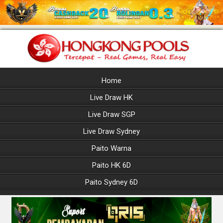
Home
Live Draw HK
Live Draw SGP
Live Draw Sydney
Paito Warna
Paito HK 6D
Paito Sydney 6D