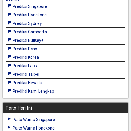
Prediksi Singapore
Prediksi Hongkong
Prediksi Sydney
Prediksi Cambodia
Prediksi Bullseye
Prediksi Pcso
Prediksi Korea
Prediksi Laos
Prediksi Taipei
Prediksi Nevada
Prediksi Kami Lengkap
Paito Hari Ini
Paito Warna Singapore
Paito Warna Hongkong