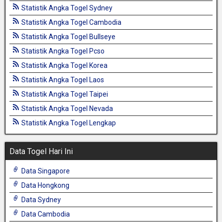
Statistik Angka Togel Sydney
Statistik Angka Togel Cambodia
Statistik Angka Togel Bullseye
Statistik Angka Togel Pcso
Statistik Angka Togel Korea
Statistik Angka Togel Laos
Statistik Angka Togel Taipei
Statistik Angka Togel Nevada
Statistik Angka Togel Lengkap
Data Togel Hari Ini
Data Singapore
Data Hongkong
Data Sydney
Data Cambodia