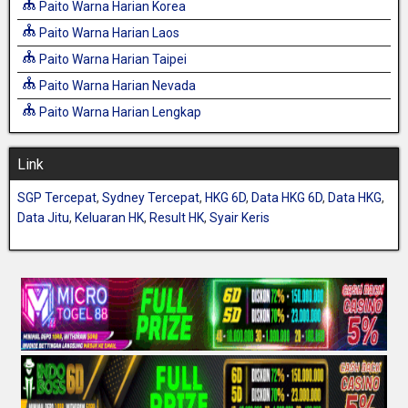
Paito Warna Harian Korea
Paito Warna Harian Laos
Paito Warna Harian Taipei
Paito Warna Harian Nevada
Paito Warna Harian Lengkap
Link
SGP Tercepat
,
Sydney Tercepat
,
HKG 6D
,
Data HKG 6D
,
Data HKG
,
Data Jitu
,
Keluaran HK
,
Result HK
,
Syair Keris