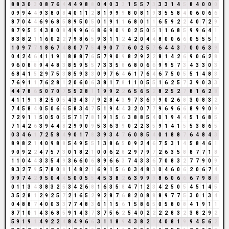
8
8
3
0
3
0
8
7
6
4
4
4
9
8
8
0
4
0
3
3
1
5
5
7
3
3
3
1
4
5
8
4
0
0
0
0
9
9
4
4
9
3
8
0
8
4
0
1
1
2
8
1
9
9
9
8
0
8
1
9
3
5
5
8
4
0
6
0
6
6
8
7
0
4
4
6
9
6
8
5
8
9
5
0
5
0
1
9
1
1
6
8
0
1
1
6
5
9
2
2
4
0
7
2
9
8
7
9
5
5
4
3
8
0
8
4
9
9
6
6
8
6
9
0
9
0
2
5
0
5
1
1
6
8
5
9
9
6
4
1
8
3
8
2
1
1
6
0
2
2
7
9
8
6
5
9
3
1
1
2
4
2
0
4
4
8
0
0
6
6
0
5
5
5
1
1
0
9
7
7
1
8
6
7
4
8
0
7
7
5
4
9
0
7
7
6
0
2
5
7
6
4
4
3
7
0
0
6
3
9
0
4
2
4
6
4
1
1
9
1
8
8
8
7
6
5
7
9
0
9
8
2
9
2
2
8
1
4
2
6
9
0
6
2
8
9
6
0
8
8
9
4
4
8
3
8
5
9
5
5
7
3
3
5
8
6
8
0
6
6
9
9
5
7
3
4
3
3
0
3
6
8
4
1
5
2
9
7
5
3
8
5
9
3
3
0
9
7
6
4
6
1
7
6
4
6
7
5
0
5
5
1
4
8
3
7
6
9
1
1
7
6
2
8
1
2
0
6
0
6
3
8
1
7
8
1
1
0
5
5
1
6
2
5
7
3
9
0
3
3
4
4
7
8
6
5
0
7
0
7
5
5
2
8
1
1
9
9
2
2
6
5
6
5
2
8
2
5
2
7
8
1
6
2
8
4
1
1
9
1
8
2
5
0
5
4
3
4
3
7
9
2
8
4
3
9
7
3
6
9
9
0
2
6
8
3
0
8
3
2
7
4
5
8
4
0
5
0
6
6
5
8
3
4
7
5
1
9
4
4
3
2
0
7
7
9
6
9
6
6
8
9
9
0
9
7
2
9
1
1
5
0
5
0
5
5
7
1
7
8
1
9
1
5
6
3
8
8
5
4
0
1
9
4
4
5
1
6
8
5
7
1
4
2
6
3
9
4
4
8
2
9
9
0
9
5
3
6
3
9
0
2
2
3
5
9
1
4
1
5
5
3
8
6
5
0
3
4
6
1
7
2
5
8
4
9
0
1
7
8
3
9
3
4
7
6
0
8
5
4
0
1
8
8
7
6
4
8
4
3
8
9
8
2
1
4
0
9
8
8
5
4
9
5
5
1
3
8
6
5
0
9
2
4
6
7
5
3
1
4
5
8
4
6
1
9
0
9
2
2
4
7
5
7
3
0
1
8
2
1
0
0
6
2
8
2
9
7
9
7
2
6
3
5
8
8
7
7
1
8
1
1
0
4
4
3
3
5
4
9
3
6
6
0
6
8
9
6
6
3
7
4
3
3
6
7
0
8
3
2
7
7
9
0
9
8
3
2
7
9
5
7
8
0
8
1
4
8
2
1
6
9
1
5
6
0
3
4
8
3
0
4
6
0
6
2
0
6
7
4
9
9
7
4
2
9
5
0
4
4
5
0
0
5
5
4
5
3
8
2
6
3
9
9
9
8
6
0
6
6
6
7
9
8
8
0
1
1
3
4
3
8
3
2
5
3
4
2
6
8
1
6
3
5
8
4
7
1
2
3
4
2
5
0
5
4
5
1
4
5
3
5
2
8
1
2
9
2
5
7
2
1
6
5
2
9
2
8
7
6
8
2
0
8
8
8
9
7
7
5
3
0
1
3
4
0
4
8
8
7
4
0
0
3
3
7
7
4
8
3
6
1
1
5
6
1
5
8
6
5
0
5
8
0
8
4
1
9
1
1
8
7
1
0
1
4
3
6
8
5
9
1
4
3
7
3
7
5
6
2
5
4
0
2
2
2
2
8
3
2
3
8
2
9
2
5
9
1
9
1
4
9
2
2
4
8
4
9
6
6
3
1
1
8
9
4
3
8
2
1
4
0
8
1
9
9
4
5
6
2