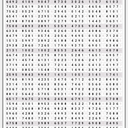
6
4
9
2
2
4
1
0
9
9
9
0
4
7
2
8
7
3
0
3
3
0
2
6
8
1
1
6
7
4
6
1
0
3
3
7
6
5
3
8
5
6
1
9
1
3
8
1
5
6
4
1
4
8
3
9
2
3
3
6
4
6
5
6
2
8
5
7
7
5
7
5
6
2
8
0
5
2
9
2
6
7
1
5
6
2
9
4
5
9
0
1
4
2
6
5
0
4
8
3
8
1
0
1
1
6
5
4
1
5
4
8
1
5
6
2
2
9
5
5
9
3
6
6
3
0
2
1
3
4
9
8
1
4
5
4
9
8
3
2
4
2
9
8
8
8
7
0
8
8
0
8
9
7
7
5
2
7
9
7
9
6
7
3
1
1
4
4
3
7
3
6
3
1
4
7
5
0
0
0
4
8
9
3
3
2
8
9
1
1
5
3
5
9
5
4
7
3
5
8
9
3
4
6
1
0
7
2
3
5
6
3
3
0
3
8
5
0
5
5
9
3
4
6
1
0
2
6
0
6
3
5
0
4
4
4
0
8
6
5
2
3
7
0
7
8
4
7
9
7
1
2
8
1
9
0
5
7
4
2
2
0
5
6
2
9
4
9
5
5
0
1
5
3
8
7
1
2
0
2
1
5
1
3
4
5
9
9
7
7
3
8
9
2
2
6
1
8
8
7
4
2
9
5
5
9
4
6
5
2
4
9
8
6
5
2
9
3
8
2
2
8
6
0
6
7
2
6
5
2
1
7
9
0
9
9
3
7
5
3
6
9
0
1
1
0
3
4
8
3
2
1
3
1
4
1
0
0
2
2
1
0
0
2
2
8
5
5
3
8
2
6
4
6
1
4
6
1
3
4
4
0
7
8
6
6
6
7
4
2
2
3
6
9
6
0
2
7
5
3
8
7
0
5
5
5
2
8
1
9
1
6
5
1
6
6
9
5
7
3
0
0
7
1
8
4
5
7
4
2
6
1
3
1
4
3
0
2
3
5
1
3
0
6
6
2
4
1
7
8
2
2
1
5
6
3
7
1
9
1
4
4
1
3
4
5
6
3
7
1
7
2
1
4
5
4
6
3
0
3
5
4
1
3
4
4
1
9
7
7
1
7
0
1
1
0
8
5
0
5
1
5
4
8
3
7
5
6
4
1
1
4
9
4
4
3
5
9
2
2
2
5
9
5
5
2
5
9
5
5
9
8
4
3
7
9
9
4
7
2
1
4
1
3
4
1
0
5
1
6
3
1
4
1
5
1
7
4
1
5
9
7
6
0
6
8
1
9
3
3
4
2
3
5
8
3
4
7
0
7
6
7
1
2
3
6
3
9
2
2
8
4
9
0
9
3
3
1
4
5
1
5
9
0
9
4
6
0
3
3
8
3
6
4
1
7
4
6
1
7
5
5
6
0
6
6
0
8
0
8
3
3
6
7
4
0
3
1
0
1
5
7
1
8
9
6
3
3
1
4
8
7
0
2
2
8
2
2
6
8
5
2
0
9
9
8
8
1
2
3
5
6
4
2
6
5
7
0
5
5
0
9
3
1
4
9
9
2
3
5
8
8
2
5
7
0
3
1
9
1
6
5
1
7
8
9
6
7
5
3
2
1
9
6
6
2
4
5
8
4
6
7
9
1
1
7
2
3
9
3
5
7
0
8
8
1
5
9
4
4
4
1
0
1
1
8
9
5
3
8
6
9
8
8
7
6
5
2
2
4
7
6
8
0
8
0
3
3
6
9
3
0
2
0
2
3
6
0
8
8
8
7
4
6
1
9
8
2
8
1
8
3
3
7
1
9
7
2
6
8
5
1
7
7
5
5
9
6
0
6
4
2
8
8
7
0
3
2
6
8
4
9
9
3
3
9
4
0
0
0
2
4
2
8
1
7
0
8
8
7
1
0
8
1
9
7
4
8
0
8
7
2
8
1
9
2
4
8
7
6
8
4
9
9
9
2
2
6
9
6
7
4
6
4
1
6
7
5
8
4
5
1
5
3
8
3
9
8
9
8
6
5
3
7
1
7
7
2
9
2
6
9
0
8
8
2
4
9
5
5