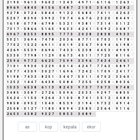
2
1
9
0
9
9
6
1
3
4
9
6
0
2
2
1
3
4
3
7
4
9
7
1
8
6
1
1
6
7
1
2
6
3
9
8
9
6
9
6
4
8
4
0
4
8
1
5
6
2
5
4
8
7
6
2
1
0
5
5
3
5
4
5
9
5
2
8
2
1
9
2
7
8
6
0
7
2
4
6
5
8
4
4
8
9
1
2
2
4
5
6
8
0
8
7
4
1
1
2
4
2
6
2
8
5
2
0
7
7
8
3
9
0
9
5
9
9
2
2
7
0
7
4
2
6
6
7
6
4
2
3
2
0
2
8
4
4
9
4
1
6
1
8
9
0
7
7
8
6
6
7
9
8
8
5
3
2
1
3
9
3
8
1
9
7
3
1
4
5
0
1
1
2
3
7
3
1
7
8
5
8
6
6
3
5
1
6
5
2
9
6
3
3
6
4
2
4
1
5
5
0
9
2
2
3
6
8
7
6
6
9
6
7
4
8
3
5
3
8
8
8
9
5
5
7
7
7
3
1
2
0
2
8
1
2
8
3
8
2
4
9
3
3
6
5
0
2
1
3
3
6
9
4
4
7
4
7
8
6
2
0
3
6
9
8
7
7
1
8
0
7
0
3
3
1
9
7
8
6
7
7
0
2
2
1
5
2
2
4
6
9
1
1
2
0
0
1
9
1
2
5
4
7
2
9
0
9
4
4
6
1
9
8
8
4
2
6
9
6
5
5
3
9
3
0
6
9
6
6
7
4
3
3
6
5
2
3
8
2
4
4
5
3
8
4
9
0
9
9
5
3
3
0
3
7
7
9
8
8
1
1
2
9
2
0
6
7
3
1
4
5
1
1
2
7
7
2
5
7
8
1
1
6
7
2
5
9
4
4
9
7
7
2
9
6
6
2
5
7
7
5
9
9
9
3
3
9
6
6
7
4
3
4
7
2
4
6
1
7
7
1
0
1
1
9
9
3
0
3
5
2
2
9
2
0
0
1
4
5
4
2
4
7
2
7
7
6
3
9
0
8
9
7
7
3
0
7
7
5
4
3
0
9
9
3
0
2
7
9
1
6
9
6
6
7
2
4
2
6
1
7
0
9
9
2
4
1
7
8
9
1
9
8
8
7
4
3
3
6
8
2
5
1
6
3
4
4
7
2
5
0
1
1
2
4
7
0
2
2
3
3
6
0
6
1
2
5
2
7
1
4
4
7
2
6
4
3
8
2
5
0
8
4
3
7
2
5
5
1
0
2
5
8
4
8
0
3
6
9
1
5
3
3
6
6
5
3
8
2
6
1
1
3
4
8
2
4
3
7
9
7
3
7
1
7
0
7
3
1
8
7
4
8
3
3
4
8
5
4
3
0
8
7
6
2
7
2
6
8
5
0
9
6
6
2
0
3
3
6
9
2
9
7
7
6
8
5
5
1
5
6
2
4
6
1
1
5
0
5
9
2
6
4
1
3
1
0
0
0
8
7
4
1
5
3
5
1
2
3
4
4
8
0
8
9
8
5
8
4
0
9
5
2
7
1
0
4
0
4
8
5
3
9
3
3
1
9
4
4
9
7
3
2
5
4
9
1
4
5
2
5
0
8
8
0
1
2
7
9
1
1
8
0
8
8
0
9
4
4
2
5
8
5
4
2
3
6
4
1
9
1
1
6
7
2
6
5
3
8
4
3
8
2
1
9
3
2
7
9
5
8
5
3
8
3
4
8
9
8
Clear