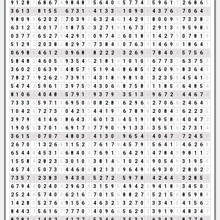
9
1
2
8
1
6
8
6
7
4
9
8
4
8
3
5
6
4
0
4
5
7
7
4
2
5
9
6
1
7
2
6
8
6
5
3
6
1
3
4
8
1
5
5
1
6
7
3
1
4
4
1
3
3
6
1
0
9
0
9
4
3
7
6
4
7
0
6
4
1
9
8
0
9
9
6
2
0
2
2
7
0
3
9
3
6
3
2
4
6
1
4
2
9
2
8
0
0
9
9
7
3
3
8
2
6
3
1
2
3
4
0
1
7
8
1
8
7
5
3
3
2
7
1
8
1
6
7
3
1
2
9
1
3
4
9
5
9
8
8
0
3
7
7
5
6
5
2
7
9
4
2
9
1
1
0
9
7
4
2
6
0
1
8
9
1
4
2
7
9
0
7
8
1
9
5
1
2
9
2
2
0
3
8
2
8
2
9
7
7
7
3
8
4
3
0
7
6
3
9
1
4
6
9
6
1
8
6
4
1
0
6
9
8
8
4
6
1
2
3
0
9
6
8
5
8
2
2
2
4
3
2
6
9
6
7
8
4
0
4
5
7
5
6
2
5
8
4
8
3
4
6
0
5
5
9
3
5
4
9
2
1
8
1
9
1
0
1
0
1
6
7
7
3
1
6
3
7
5
3
3
6
0
2
2
0
6
3
9
3
4
8
5
7
3
5
1
9
4
4
8
6
8
5
4
2
6
0
9
9
8
3
6
4
1
7
8
2
7
9
9
2
6
2
8
7
3
9
1
1
4
3
1
8
9
9
8
1
0
1
3
2
3
5
8
4
5
4
1
5
5
4
7
4
2
5
9
6
1
7
3
9
7
5
3
4
3
0
6
6
8
7
5
8
4
1
1
8
5
4
6
4
8
5
4
8
1
0
6
6
4
0
4
8
3
5
7
9
1
1
9
3
7
9
7
3
5
1
3
4
9
6
7
2
9
4
4
6
7
4
7
3
3
3
6
5
9
7
1
8
6
9
5
0
5
0
8
2
8
1
6
2
9
6
6
2
7
0
6
6
2
4
6
4
1
1
0
4
2
6
7
2
7
3
1
0
4
2
1
3
4
4
1
9
1
6
7
8
9
8
2
0
8
4
3
6
2
2
3
5
3
9
7
9
7
4
1
4
6
1
8
6
4
3
7
6
0
1
3
4
4
5
1
9
1
8
9
5
8
4
4
0
4
7
2
1
9
0
5
5
3
7
0
1
1
6
9
1
7
8
7
7
9
0
9
9
1
3
3
6
3
5
5
1
6
2
7
3
1
4
3
6
1
5
6
0
7
0
7
7
4
8
0
3
3
4
1
3
0
3
9
6
5
4
9
4
0
4
7
2
7
2
4
5
9
2
6
7
0
7
1
3
2
6
8
1
1
5
2
7
7
6
1
7
8
4
5
7
9
7
5
6
4
1
5
4
6
2
6
8
6
5
4
4
8
4
5
3
1
4
6
8
4
0
4
7
6
9
1
1
6
4
2
9
2
4
7
8
4
3
9
8
1
1
2
1
5
5
8
4
2
8
2
3
5
3
0
1
0
1
3
8
1
4
5
1
0
2
4
6
9
0
5
4
9
3
1
9
5
5
4
5
7
4
2
5
0
7
3
1
4
4
6
0
6
8
2
1
3
4
9
6
4
9
4
6
9
3
0
3
2
8
0
2
2
7
3
5
7
3
2
3
8
3
2
9
4
3
0
3
5
2
7
2
9
5
9
7
8
6
4
2
4
4
8
3
2
8
5
4
6
7
9
4
4
0
2
4
0
4
2
9
6
3
9
3
1
5
9
5
4
9
4
2
6
9
4
1
8
9
3
4
5
0
5
2
5
2
4
6
5
7
4
0
4
6
2
1
6
7
7
0
1
5
6
8
8
2
7
9
5
2
1
5
6
8
5
9
8
8
1
4
2
8
1
5
2
7
6
4
9
1
5
6
2
4
6
3
2
5
3
2
7
0
7
3
3
4
1
5
4
1
5
6
2
8
4
4
3
7
5
6
1
6
7
7
7
7
0
7
4
0
9
6
6
5
6
2
0
2
3
9
1
9
1
4
8
3
4
7
8
2
8
1
9
1
4
0
2
2
4
1
2
7
9
5
3
4
6
1
3
5
3
1
4
6
3
4
3
7
8
7
7
9
7