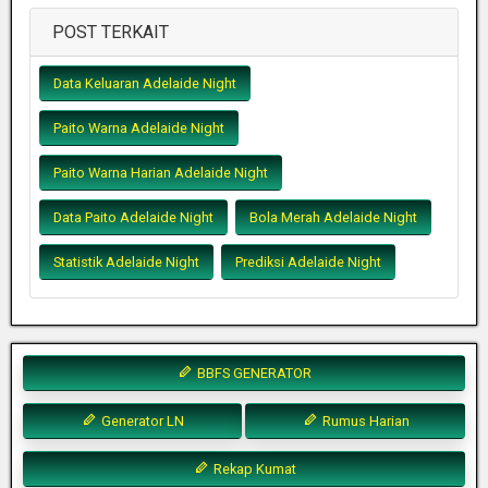
POST TERKAIT
Data Keluaran Adelaide Night
Paito Warna Adelaide Night
Paito Warna Harian Adelaide Night
Data Paito Adelaide Night
Bola Merah Adelaide Night
Statistik Adelaide Night
Prediksi Adelaide Night
BBFS GENERATOR
Generator LN
Rumus Harian
Rekap Kumat