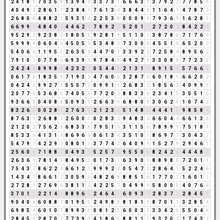
2
4
1
8
9
7
0
3
5
8
1
3
9
4
4
3
3
7
3
1
6
6
6
3
9
3
7
9
2
2
7
7
8
5
4
4
0
4
9
4
2
8
6
1
7
2
3
8
4
3
7
6
1
3
4
3
8
4
4
8
1
1
6
4
1
4
7
8
7
6
2
6
8
0
8
4
8
8
2
1
5
9
3
1
4
2
2
5
3
8
0
0
0
9
9
7
9
3
6
9
1
6
2
8
1
6
6
9
9
9
4
8
4
0
4
4
4
6
2
8
7
8
9
2
2
5
2
0
1
1
2
7
2
0
2
8
4
2
2
4
9
5
2
9
2
9
2
3
8
2
1
8
0
5
5
9
2
8
1
9
5
1
1
0
1
3
8
7
8
6
7
1
7
6
4
5
9
9
9
9
0
6
0
4
4
4
5
0
5
5
5
3
4
8
3
7
3
0
0
0
4
5
5
1
6
6
5
2
0
2
5
4
0
6
6
1
1
9
5
5
2
6
3
5
8
4
4
7
0
7
3
3
9
2
2
7
2
5
8
4
8
9
5
6
2
7
9
1
0
1
0
7
7
8
6
6
9
3
9
3
9
7
8
4
3
4
9
2
7
9
3
3
0
8
8
7
7
2
3
5
2
4
2
4
6
8
9
9
8
8
4
2
3
2
5
0
5
4
4
8
2
1
3
1
4
8
9
1
5
6
5
7
6
6
3
0
6
1
7
8
1
8
3
5
8
7
1
9
3
3
4
7
6
0
6
3
2
8
7
6
6
0
1
8
9
6
6
2
0
2
0
4
2
4
6
9
9
2
7
9
5
5
5
7
3
0
9
9
1
1
2
6
8
3
2
1
8
5
6
2
4
0
9
9
9
2
0
7
7
5
5
3
6
8
5
7
4
0
5
5
7
7
2
0
2
8
8
3
3
6
2
3
4
1
5
3
5
5
1
6
9
3
6
6
3
0
4
0
8
8
5
0
9
3
3
2
6
6
3
9
6
8
8
0
8
3
0
6
2
8
1
0
7
4
2
8
3
2
6
8
0
0
2
8
1
2
7
6
3
9
2
1
2
3
5
5
1
4
8
3
4
4
4
1
5
9
8
5
8
4
8
7
6
3
9
2
6
8
8
7
2
6
0
0
0
0
2
8
3
2
9
4
8
3
2
6
6
0
4
4
6
6
1
3
4
2
1
2
0
2
7
5
6
2
8
6
8
3
3
6
7
9
5
1
6
3
1
1
5
6
7
8
9
9
9
7
5
1
8
9
8
5
3
3
6
4
1
3
1
4
8
6
9
6
6
0
6
1
3
4
3
5
1
0
1
8
6
9
7
7
3
0
4
3
7
5
4
7
9
7
4
2
2
9
2
0
8
0
1
1
3
7
7
4
2
6
4
0
9
9
1
5
2
7
9
2
9
4
6
1
2
5
6
0
6
7
1
8
8
7
0
4
9
3
3
5
2
5
7
3
9
5
5
0
5
8
2
4
2
6
4
4
4
8
3
2
6
3
6
9
7
8
1
4
5
8
4
9
5
5
0
1
7
3
1
6
3
9
0
9
8
8
9
8
8
7
2
0
1
1
7
5
4
3
7
8
6
2
2
4
6
6
1
2
3
9
9
9
2
2
0
5
4
7
2
2
8
6
4
1
5
2
2
4
6
1
4
3
4
7
8
6
6
1
7
3
0
5
9
5
4
8
2
6
8
8
8
5
1
6
1
7
7
0
7
1
6
0
1
1
2
7
2
8
1
2
7
6
9
6
3
8
1
1
2
4
2
2
5
7
0
4
9
9
9
5
8
0
0
0
4
0
7
6
4
3
7
0
1
1
2
2
1
4
5
8
8
9
6
6
2
4
6
4
1
6
0
9
3
3
2
8
3
7
1
2
8
4
5
9
9
0
4
0
4
6
0
8
8
7
0
1
9
5
5
2
4
9
8
8
8
1
8
1
9
8
7
0
1
1
3
2
8
5
4
6
9
8
5
4
6
0
1
0
1
8
9
9
3
3
0
8
1
2
3
6
0
0
3
3
3
3
4
2
6
5
5
0
4
4
2
8
4
5
9
2
8
7
0
7
7
7
3
9
3
4
1
8
6
5
8
8
1
1
2
9
3
2
0
2
1
7
4
3
7