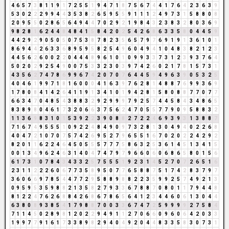
4
6
5
7
3
8
1
1
9
1
7
2
5
5
1
9
4
7
1
8
7
5
6
7
4
4
1
7
6
4
2
3
6
3
9
5
3
0
2
2
2
9
9
4
4
3
5
3
8
2
6
5
9
5
5
9
1
1
1
2
4
9
7
3
1
5
8
8
0
8
2
0
9
5
5
0
2
8
6
5
6
4
9
4
4
7
0
2
9
2
1
9
8
4
3
2
3
8
3
2
8
0
3
6
9
9
8
2
8
1
6
2
4
4
8
4
8
4
1
5
8
4
2
0
2
5
4
2
6
8
6
3
3
5
8
0
4
4
5
9
4
4
2
9
2
9
0
5
0
5
0
7
5
3
8
7
8
2
3
5
6
5
7
9
7
6
9
1
9
1
3
6
1
0
1
8
6
9
4
4
2
6
3
3
6
8
9
5
9
5
8
2
5
4
9
6
0
4
9
4
1
0
4
8
3
8
2
1
2
3
4
4
5
6
2
6
0
0
2
2
0
4
4
4
8
9
6
1
0
1
0
9
9
3
3
7
3
1
2
3
9
3
7
6
4
5
0
2
0
2
9
2
5
4
9
0
0
7
5
3
3
2
3
0
3
9
7
4
2
6
0
2
1
7
8
1
5
7
3
1
4
3
5
6
2
7
4
7
8
6
9
9
6
7
4
2
0
7
0
7
6
4
4
5
9
4
9
6
3
9
0
5
3
2
5
4
0
4
6
1
9
9
7
1
8
1
6
0
0
0
4
1
6
3
9
7
6
2
8
1
4
8
8
7
6
9
9
3
6
9
1
7
8
0
8
4
1
4
2
6
4
1
1
9
1
3
4
1
0
1
9
4
2
8
1
5
8
0
8
8
7
7
0
7
7
6
6
3
4
7
0
4
8
5
4
3
8
8
3
2
9
2
9
9
9
7
9
2
5
7
4
4
5
8
4
3
4
8
6
5
8
3
8
9
8
0
4
6
1
7
3
2
0
6
6
3
7
5
6
2
4
7
0
5
5
7
7
9
0
9
5
8
8
3
2
1
1
3
6
9
8
3
1
0
1
5
3
9
2
2
3
9
0
8
8
2
7
2
2
4
6
9
3
9
3
1
3
8
8
7
7
1
6
7
4
9
5
5
5
1
0
9
2
2
4
8
4
9
0
9
7
3
2
8
1
3
0
4
9
4
0
2
2
6
8
4
0
4
7
2
1
0
7
0
7
5
7
4
2
6
9
5
2
7
9
6
5
5
1
6
7
0
2
0
2
2
4
2
9
2
8
2
0
1
1
6
2
2
4
6
4
5
0
5
5
5
7
7
7
5
8
6
3
2
5
3
6
1
4
5
1
3
4
1
5
0
0
1
3
4
9
6
2
4
6
3
1
4
0
4
7
4
7
9
7
9
6
6
0
6
0
6
8
6
5
8
0
1
5
6
6
1
7
3
1
0
7
8
4
3
4
3
3
2
5
7
5
5
5
1
9
2
3
1
4
5
2
7
0
7
2
6
5
1
6
2
3
1
1
2
2
2
6
0
6
7
7
3
5
8
9
5
0
7
7
6
5
8
8
7
5
1
7
4
2
8
3
7
9
7
3
6
0
6
6
9
7
8
5
4
4
7
7
2
9
5
8
8
9
8
8
2
2
3
5
9
9
2
5
7
4
9
2
1
3
0
9
5
9
5
3
5
9
8
8
2
1
3
5
8
2
7
9
3
3
6
7
8
8
7
0
8
0
1
1
7
9
4
4
8
8
1
2
2
4
7
6
2
6
8
8
4
2
6
8
6
7
8
6
5
6
4
1
2
3
4
4
6
0
6
1
3
0
4
4
6
3
8
0
8
9
3
8
5
4
1
7
9
8
8
7
0
0
3
3
6
7
4
7
2
5
9
9
9
9
2
7
5
8
4
7
1
1
4
5
0
2
8
9
8
1
2
0
2
2
9
4
9
1
1
2
7
0
6
6
0
9
6
0
6
4
2
0
3
3
1
9
9
7
7
9
1
6
1
7
3
3
8
9
8
2
9
4
0
4
9
2
0
4
4
8
3
3
5
8
3
0
7
3
1