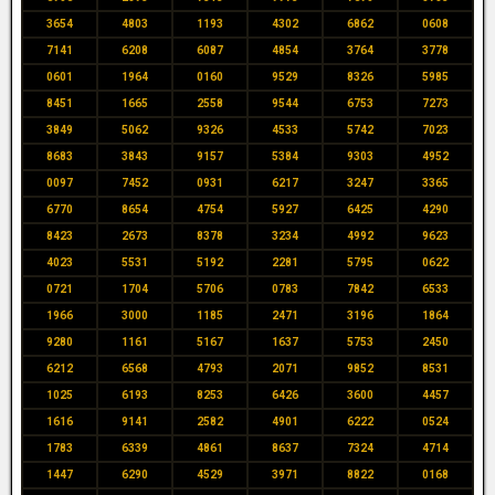
3654
4803
1193
4302
6862
0608
7141
6208
6087
4854
3764
3778
0601
1964
0160
9529
8326
5985
8451
1665
2558
9544
6753
7273
3849
5062
9326
4533
5742
7023
8683
3843
9157
5384
9303
4952
0097
7452
0931
6217
3247
3365
6770
8654
4754
5927
6425
4290
8423
2673
8378
3234
4992
9623
4023
5531
5192
2281
5795
0622
0721
1704
5706
0783
7842
6533
1966
3000
1185
2471
3196
1864
9280
1161
5167
1637
5753
2450
6212
6568
4793
2071
9852
8531
1025
6193
8253
6426
3600
4457
1616
9141
2582
4901
6222
0524
1783
6339
4861
8637
7324
4714
1447
6290
4529
3971
8822
0168