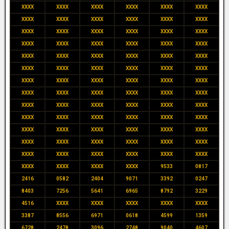
XXXX
XXXX
XXXX
XXXX
XXXX
XXXX
XXXX
XXXX
XXXX
XXXX
XXXX
XXXX
XXXX
XXXX
XXXX
XXXX
XXXX
XXXX
XXXX
XXXX
XXXX
XXXX
XXXX
XXXX
XXXX
XXXX
XXXX
XXXX
XXXX
XXXX
XXXX
XXXX
XXXX
XXXX
XXXX
XXXX
XXXX
XXXX
XXXX
XXXX
XXXX
XXXX
XXXX
XXXX
XXXX
XXXX
XXXX
XXXX
XXXX
XXXX
XXXX
XXXX
XXXX
XXXX
XXXX
XXXX
XXXX
XXXX
XXXX
XXXX
XXXX
XXXX
XXXX
XXXX
XXXX
XXXX
XXXX
XXXX
XXXX
XXXX
XXXX
XXXX
XXXX
XXXX
XXXX
XXXX
XXXX
XXXX
XXXX
XXXX
XXXX
XXXX
9533
0817
2416
0582
2404
9071
3392
0247
8403
7256
5641
6965
8792
3229
4516
XXXX
XXXX
XXXX
XXXX
XXXX
3387
8556
6971
0618
4599
1359
6728
2478
3096
2748
9040
4607