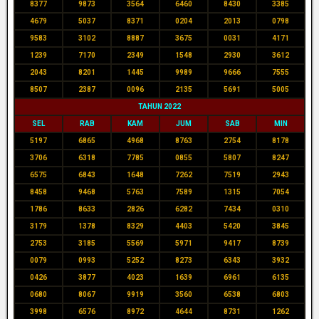
8377
9873
3564
6460
8430
3385
4679
5037
8371
0204
2013
0798
9583
3102
8887
3675
0031
4171
1239
7170
2349
1548
2930
3612
2043
8201
1445
9989
9666
7555
8507
2387
0096
2135
5691
5005
TAHUN 2022
SEL
RAB
KAM
JUM
SAB
MIN
5197
6865
4968
8763
2754
8178
3706
6318
7785
0855
5807
8247
6575
6843
1648
7262
7519
2943
8458
9468
5763
7589
1315
7054
1786
8633
2826
6282
7434
0310
3179
1378
8329
4403
5420
3845
2753
3185
5569
5971
9417
8739
0079
0993
5252
8273
6343
3932
0426
3877
4023
1639
6961
6135
0680
8067
9919
3560
6538
6803
3998
6576
8972
4644
8731
1262