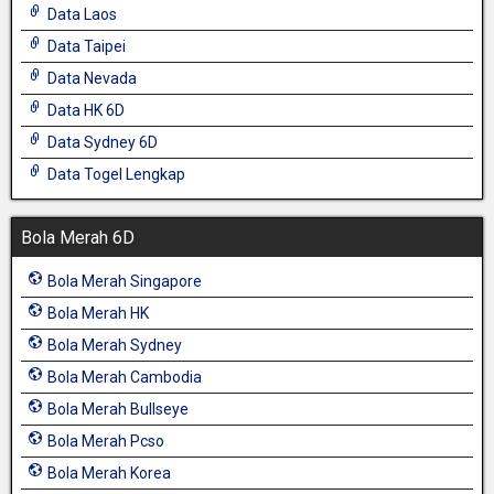
Data Laos
Data Taipei
Data Nevada
Data HK 6D
Data Sydney 6D
Data Togel Lengkap
Bola Merah 6D
Bola Merah Singapore
Bola Merah HK
Bola Merah Sydney
Bola Merah Cambodia
Bola Merah Bullseye
Bola Merah Pcso
Bola Merah Korea