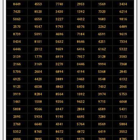
8449
4553
7740
2953
1569
3434
7425
8520
3430
1392
7320
6214
5063
6550
3227
4432
9683
9816
2570
9547
9793
6076
2262
6489
8739
5091
4696
7184
6591
9619
0434
8101
5632
8646
4251
7334
6446
2312
9659
6416
6162
5322
3139
1779
6919
7957
3128
3583
2166
3169
3270
0446
9994
7368
5706
2604
6894
4194
5368
2845
6925
4420
3889
3463
0548
6132
9125
6538
4863
5450
7402
2065
3919
8284
8564
1092
3974
5753
1461
1508
9356
9632
9715
6068
5808
9566
6947
2804
6589
5431
2095
5934
9190
6695
7280
1113
2760
6640
4341
5764
0569
5884
5352
8765
8672
4872
6419
3552
6906
2895
7515
9973
7690
8785