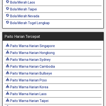
Bola Merah Laos
Bola Merah Taipei
Bola Merah Nevada
Bola Merah Togel Lengkap
Paito Harian Tercepat
Paito Warna Harian Singapore
Paito Warna Harian Hongkong
Paito Warna Harian Sydney
Paito Warna Harian Cambodia
Paito Warna Harian Bullseye
Paito Warna Harian Pcso
Paito Warna Harian Korea
Paito Warna Harian Laos
Paito Warna Harian Taipei