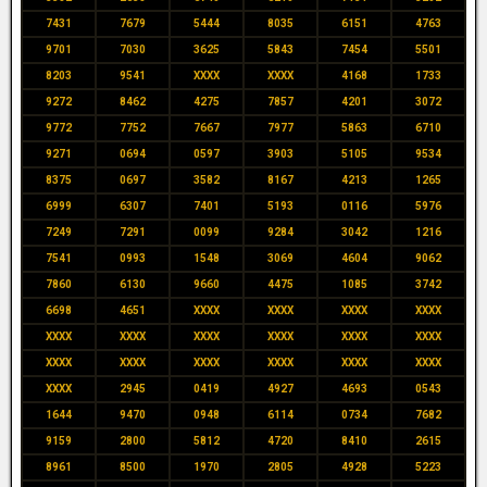
7431
7679
5444
8035
6151
4763
9701
7030
3625
5843
7454
5501
8203
9541
XXXX
XXXX
4168
1733
9272
8462
4275
7857
4201
3072
9772
7752
7667
7977
5863
6710
9271
0694
0597
3903
5105
9534
8375
0697
3582
8167
4213
1265
6999
6307
7401
5193
0116
5976
7249
7291
0099
9284
3042
1216
7541
0993
1548
3069
4604
9062
7860
6130
9660
4475
1085
3742
6698
4651
XXXX
XXXX
XXXX
XXXX
XXXX
XXXX
XXXX
XXXX
XXXX
XXXX
XXXX
XXXX
XXXX
XXXX
XXXX
XXXX
XXXX
2945
0419
4927
4693
0543
1644
9470
0948
6114
0734
7682
9159
2800
5812
4720
8410
2615
8961
8500
1970
2805
4928
5223