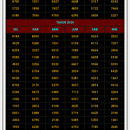
8765
1331
0627
6648
3157
6342
3723
1898
7427
4839
5722
7464
6185
7500
9704
6295
3658
3237
TAHUN 2024
SEL
RAB
KAM
JUM
SAB
MIN
8184
8090
0741
3024
0504
2353
4929
9260
1031
5196
8113
7297
8234
2227
0315
1083
8664
2456
0586
1168
8316
3602
6638
5920
4503
3256
0923
6657
9360
5593
5135
5734
3890
2034
7351
8425
8920
4700
0401
0281
6352
1667
8769
2175
3273
4937
2894
9016
3240
0672
5489
7112
7007
4264
1365
0075
3099
0307
4988
8039
1947
2652
9108
2625
5158
2836
0051
5488
1395
3719
6425
2190
2456
6796
2140
5689
5250
1461
7993
6220
6792
6792
7185
2645