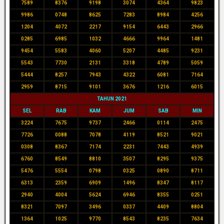
7589
8376
9198
3074
4364
9823
9986
0748
8625
7283
8984
4256
1204
4072
2217
9154
6443
2966
0285
6985
1032
4666
9964
1481
9454
5583
4060
5207
4485
9231
5543
7730
2131
3318
4789
5059
5444
8257
7943
4322
6081
7164
2959
8715
9101
3676
1216
6015
TAHUN 2021
SEL
RAB
KAM
JUM
SAB
MIN
3224
7675
9737
2466
0114
2475
7726
0088
7078
4119
8521
9021
0308
8367
7174
2231
7443
4939
6760
8549
8810
3507
8295
9375
5476
5554
0798
0325
0890
8711
6313
2359
6909
1496
8347
8117
2940
4004
5624
6946
8355
0251
8321
7097
3496
0337
4409
8804
1364
1025
9770
8543
8235
7634