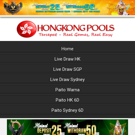
Home
Live Draw HK
Live Draw SGP
Live Draw Sydney
Paito Warna
Paito HK 6D
Paito Sydney 6D