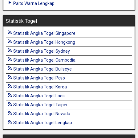
Paito Warna Lengkap
Statistik Togel
Statistik Angka Togel Singapore
Statistik Angka Togel Hongkong
Statistik Angka Togel Sydney
Statistik Angka Togel Cambodia
Statistik Angka Togel Bullseye
Statistik Angka Togel Pcso
Statistik Angka Togel Korea
Statistik Angka Togel Laos
Statistik Angka Togel Taipei
Statistik Angka Togel Nevada
Statistik Angka Togel Lengkap