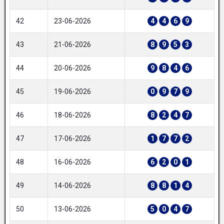
42
23-06-2026
4
4
6
9
43
21-06-2026
8
9
5
3
44
20-06-2026
9
8
4
6
45
19-06-2026
0
9
7
9
46
18-06-2026
8
2
4
7
47
17-06-2026
1
7
7
2
48
16-06-2026
6
2
0
1
49
14-06-2026
8
8
1
4
50
13-06-2026
5
0
4
7