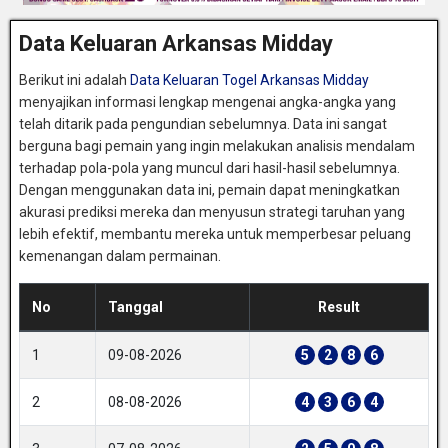
Data Keluaran Arkansas Midday
Berikut ini adalah
Data Keluaran Togel Arkansas Midday
menyajikan informasi lengkap mengenai angka-angka yang
telah ditarik pada pengundian sebelumnya. Data ini sangat
berguna bagi pemain yang ingin melakukan analisis mendalam
terhadap pola-pola yang muncul dari hasil-hasil sebelumnya.
Dengan menggunakan data ini, pemain dapat meningkatkan
akurasi prediksi mereka dan menyusun strategi taruhan yang
lebih efektif, membantu mereka untuk memperbesar peluang
kemenangan dalam permainan.
No
Tanggal
Result
1
09-08-2026
5
2
8
6
2
08-08-2026
4
3
6
4