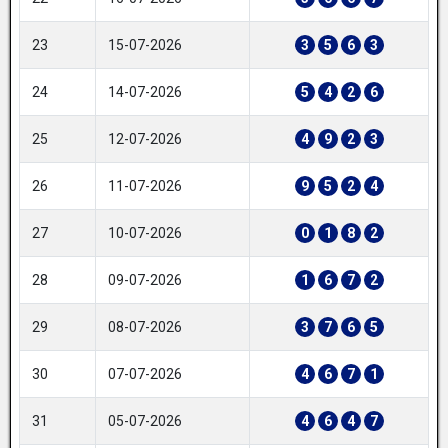
23
15-07-2026
3
5
6
3
24
14-07-2026
5
4
2
6
25
12-07-2026
4
9
2
3
26
11-07-2026
9
5
2
4
27
10-07-2026
0
1
8
2
28
09-07-2026
1
6
7
2
29
08-07-2026
3
7
6
5
30
07-07-2026
4
6
7
1
31
05-07-2026
4
6
4
7