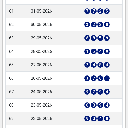
61
31-05-2026
7
7
2
5
62
30-05-2026
3
2
2
0
63
29-05-2026
8
8
5
9
64
28-05-2026
1
5
4
9
65
27-05-2026
2
4
8
4
66
26-05-2026
3
7
6
1
67
24-05-2026
9
7
9
4
68
23-05-2026
8
0
9
4
69
22-05-2026
9
0
4
0