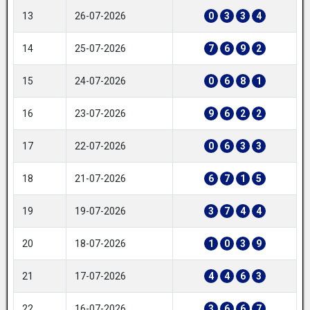
13
26-07-2026
0
3
3
4
14
25-07-2026
7
6
9
2
15
24-07-2026
0
6
8
1
16
23-07-2026
9
6
2
2
17
22-07-2026
0
6
3
3
18
21-07-2026
6
7
1
5
19
19-07-2026
3
7
4
4
20
18-07-2026
1
0
3
9
21
17-07-2026
4
4
6
3
22
16-07-2026
3
6
6
7