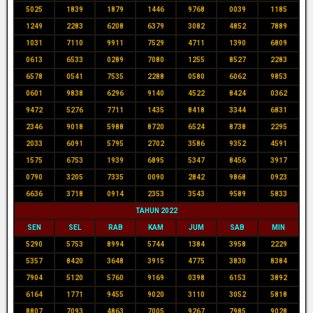
5025
1839
1879
1446
9768
0039
1185
1249
2283
6208
6379
3082
4852
7889
1031
7110
9911
7529
4711
1390
6809
0613
6533
0289
7080
1255
8527
2283
6578
0541
7535
2288
0580
6062
9853
0601
9838
6296
9140
4522
8424
0362
9472
5276
7711
1435
8418
3344
6831
2346
9018
5988
8720
6524
8738
2295
2033
6091
5795
2702
3586
9352
4591
1575
6753
1939
6895
5347
8456
3917
0790
3205
7335
0090
2842
9868
0923
6636
3718
0914
2353
3543
9589
5833
TAHUN 2022
SEN
SEL
RAB
KAM
JUM
SAB
MIN
5290
5753
8994
5744
1384
3958
2229
5357
8420
3648
3915
4775
3830
8384
7904
5120
5760
9169
0398
6153
3892
6164
1771
9455
9020
3110
3052
5818
8807
7093
4863
7005
9267
7985
9028