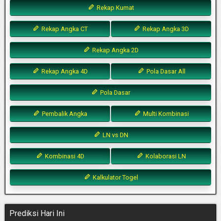
Rekap Kumat
Rekap Angka CT
Rekap Angka 3D
Rekap Angka 2D
Rekap Angka 4D
Pola Dasar All
Pola Dasar
Pembalik Angka
Multi Kombinasi
LN vs DN
Kombinasi 4D
Kolaborasi LN
Kalkulator Togel
Prediksi Hari Ini