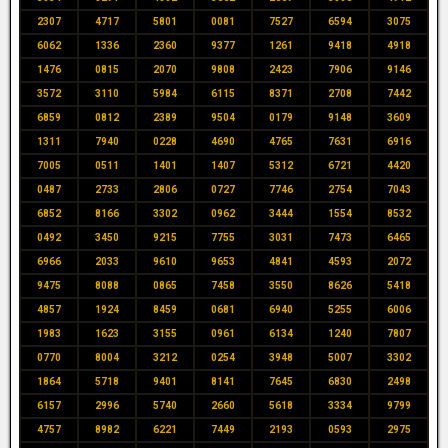
2307
4717
5801
0081
7527
6594
3075
6062
1336
2360
9377
1261
9418
4918
1476
0815
2070
9808
2423
7906
9146
3572
3110
5984
6115
8371
2708
7442
6859
0812
2389
9504
0179
9148
3609
1311
7940
0228
4690
4765
7631
6916
7005
0511
1401
1407
5312
6721
4420
0487
2733
2806
0727
7746
2754
7043
6852
8166
3302
0962
3444
1554
8532
0492
3450
9215
7755
3031
7473
6465
6966
2033
9610
9653
4841
4593
2072
9475
8088
0865
7458
3550
8626
5418
4857
1924
8459
0681
6940
5255
6006
1983
1623
3155
0961
6134
1240
7807
0770
8004
3212
0254
3948
5007
3302
1864
5718
9401
8141
7645
6830
2498
6157
2996
5740
2660
5618
3334
9799
4757
8982
6221
7449
2193
0593
2975