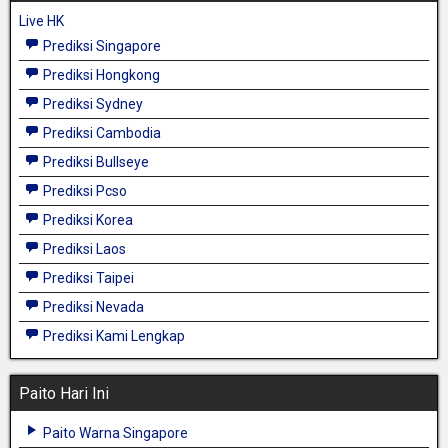
Live HK
Prediksi Singapore
Prediksi Hongkong
Prediksi Sydney
Prediksi Cambodia
Prediksi Bullseye
Prediksi Pcso
Prediksi Korea
Prediksi Laos
Prediksi Taipei
Prediksi Nevada
Prediksi Kami Lengkap
Paito Hari Ini
Paito Warna Singapore