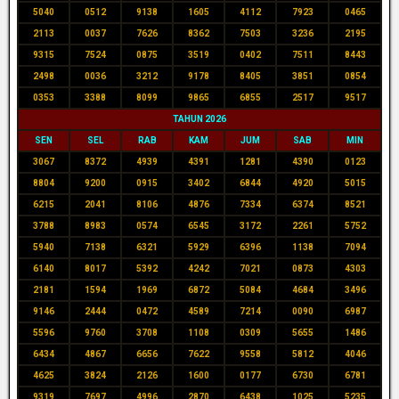
5040
0512
9138
1605
4112
7923
0465
2113
0037
7626
8362
7503
3236
2195
9315
7524
0875
3519
0402
7511
8443
2498
0036
3212
9178
8405
3851
0854
0353
3388
8099
9865
6855
2517
9517
TAHUN 2026
SEN
SEL
RAB
KAM
JUM
SAB
MIN
3067
8372
4939
4391
1281
4390
0123
8804
9200
0915
3402
6844
4920
5015
6215
2041
8106
4876
7334
6374
8521
3788
8983
0574
6545
3172
2261
5752
5940
7138
6321
5929
6396
1138
7094
6140
8017
5392
4242
7021
0873
4303
2181
1594
1969
6872
5084
4684
3496
9146
2444
0472
4589
7214
0090
6987
5596
9760
3708
1108
0309
5655
1486
6434
4867
6656
7622
9558
5812
4046
4625
3824
2126
1600
0177
6730
6781
9319
7697
4996
2870
6438
1025
5235