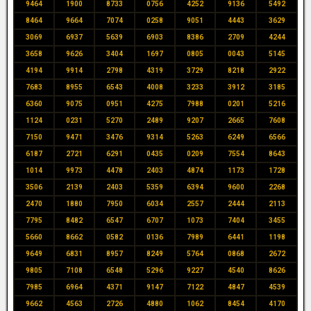
9464
1900
8733
0756
4252
9136
5492
8464
9664
7074
0258
9051
4443
3629
3069
6937
5639
6903
8386
2709
4244
3658
9626
3404
1697
0805
0043
5145
4194
9914
2798
4319
3729
8218
2922
7683
8955
6543
4008
3233
3912
3185
6360
9075
0951
4275
7988
0201
5216
1124
0231
5270
2489
9207
2665
7608
7150
9471
3476
9314
5263
6249
6566
6187
2721
6291
0435
0209
7554
8643
1014
9973
4478
2403
4874
1173
1728
3506
2139
2403
5359
6394
9600
2268
2470
1880
7950
6034
2557
2444
2113
7795
8482
6547
6707
1073
7404
3455
5660
8662
0582
0136
7989
6441
1198
9649
6831
8957
8249
5764
0868
2672
9805
7108
6548
5296
9227
4540
8626
7985
6964
4371
9147
7122
4847
4539
9662
4563
2726
4880
1062
8454
4170