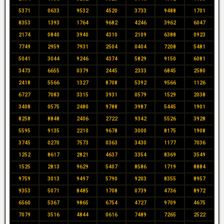
5371
0633
9532
4520
3733
9488
1701
8353
1393
1764
9682
4246
3962
6047
2174
0840
3940
4310
2109
6388
0923
7749
2959
7931
2504
0404
7208
5481
5041
3044
9246
4374
5829
9150
6081
3473
6655
0379
2445
2333
6845
2580
2418
5566
1327
8708
5392
9566
1126
6727
7083
3315
3931
0579
1529
2038
3408
0575
2480
9788
3987
5445
1901
8258
8848
2406
2722
9342
5526
3928
5595
9135
2210
9678
3000
8175
1908
3745
0270
7573
0363
3430
1177
7036
1252
8617
2821
4637
3354
8369
3549
1525
2813
9629
5407
8586
1719
8884
9759
3013
9497
5790
9203
8355
8957
9353
5071
8485
1708
0739
4736
8972
6560
5367
9865
6754
4727
9709
4675
7079
3516
4844
0616
7489
7265
2522