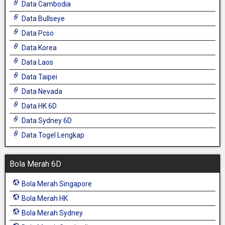
Data Cambodia
Data Bullseye
Data Pcso
Data Korea
Data Laos
Data Taipei
Data Nevada
Data HK 6D
Data Sydney 6D
Data Togel Lengkap
Bola Merah 6D
Bola Merah Singapore
Bola Merah HK
Bola Merah Sydney