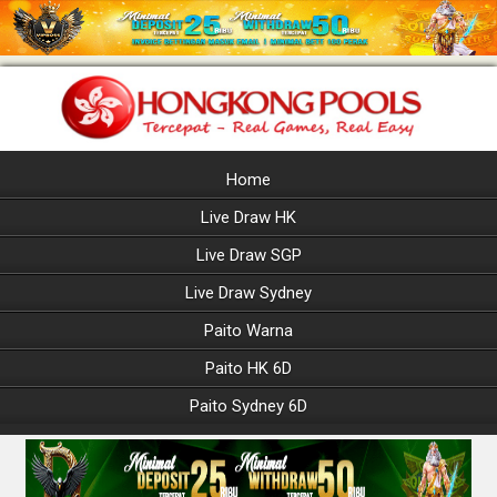
Home
Live Draw HK
Live Draw SGP
Live Draw Sydney
Paito Warna
Paito HK 6D
Paito Sydney 6D