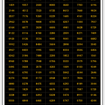
1459
9357
2443
8083
4643
7703
6196
2144
4512
7323
0725
8613
7660
9824
2537
7176
9269
0229
1605
4161
8224
2962
0078
9808
6735
6307
1444
7937
6164
6077
2638
6606
4981
6628
0729
8122
0116
8740
2280
2359
8271
7409
0920
0126
3536
9085
9041
3865
6682
9992
5426
8484
3604
2898
5094
3043
4967
8433
1995
5501
8334
3506
6456
6362
3186
7488
2200
1852
0947
1561
8960
9788
7948
0706
5533
3979
5796
3495
3644
2070
4203
1009
0103
9349
9340
6795
9109
0775
5842
6544
2646
8274
9343
0172
6968
5017
7836
7911
6880
0278
8475
6555
6293
8189
3044
5552
1829
8675
6670
1109
7387
5720
2228
4637
6492
5638
3474
8911
0146
5550
6844
6465
6209
0747
0750
6344