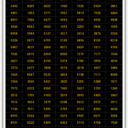
3442
8209
6533
1960
1525
5934
2851
4401
1452
2771
9961
9814
7326
6606
8097
7456
0677
0392
5539
6943
9828
4366
8582
4563
1593
2250
3840
1550
8958
9984
0147
4317
2414
2876
0336
0226
3877
6793
5190
6896
8100
8318
9487
4019
2604
8071
6639
1011
4790
7325
6919
6904
8950
1379
7171
7346
2637
3266
6190
9274
9780
2993
4530
7272
0477
7838
9574
2518
9697
2485
1069
8587
5523
6834
9728
7111
8586
7306
2969
0421
2825
0255
5288
7671
7972
0272
8269
7443
3637
3703
1265
2515
7703
9182
2519
2093
5405
2467
7010
4954
1879
0348
0613
0973
2911
7126
7511
5495
3709
2132
8382
6626
8993
5362
2301
5610
9905
0671
3500
8921
8222
5409
8252
3714
9758
7920