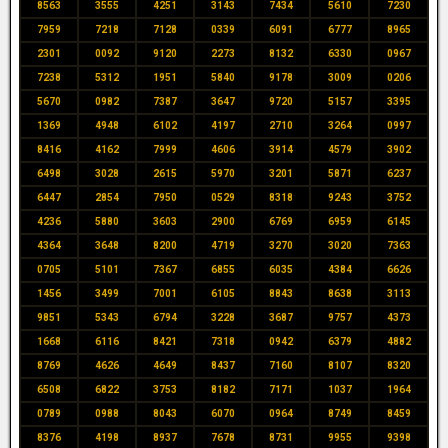
8563
3555
4251
3143
7434
5610
7230
7959
7218
7128
0339
6091
6777
8965
2301
0092
9120
2273
8132
6330
0967
7238
5312
1951
5840
9178
3009
0206
5670
0982
7387
3647
9720
5157
3395
1369
4948
6102
4197
2710
3264
0997
8416
4162
7999
4606
3914
4579
3902
6498
3028
2615
5970
3201
5871
6237
6447
2854
7950
0529
8318
9243
3752
4236
5880
3603
2900
6769
6959
6145
4364
3648
8200
4719
3270
3020
7363
0705
5101
7367
6855
6035
4384
6626
1456
3499
7001
6105
8843
8638
3113
9851
5343
6794
3228
3687
9757
4373
1668
6116
8421
7318
0942
6379
4882
8769
4626
4649
8437
7160
8107
8320
6508
6822
3753
8182
7171
1037
1964
0789
0988
8043
6070
0964
8749
8459
8376
4198
8937
7678
8731
9955
9398