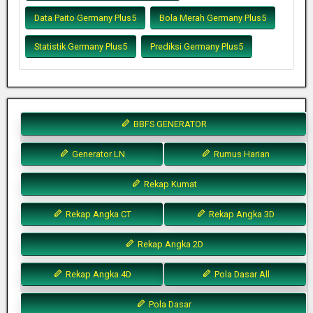
Data Paito Germany Plus5
Bola Merah Germany Plus5
Statistik Germany Plus5
Prediksi Germany Plus5
BBFS GENERATOR
Generator LN
Rumus Harian
Rekap Kumat
Rekap Angka CT
Rekap Angka 3D
Rekap Angka 2D
Rekap Angka 4D
Pola Dasar All
Pola Dasar