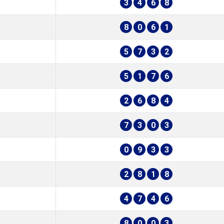
3
4
6
8
8
0
6
1
5
7
3
2
5
1
7
6
2
6
8
4
7
3
0
3
0
9
3
3
2
8
1
8
4
7
4
6
8
0
0
3