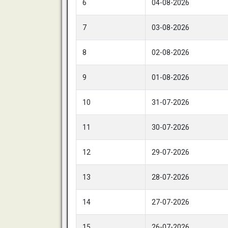
6
04-08-2026
7
03-08-2026
8
02-08-2026
9
01-08-2026
10
31-07-2026
11
30-07-2026
12
29-07-2026
13
28-07-2026
14
27-07-2026
15
26-07-2026