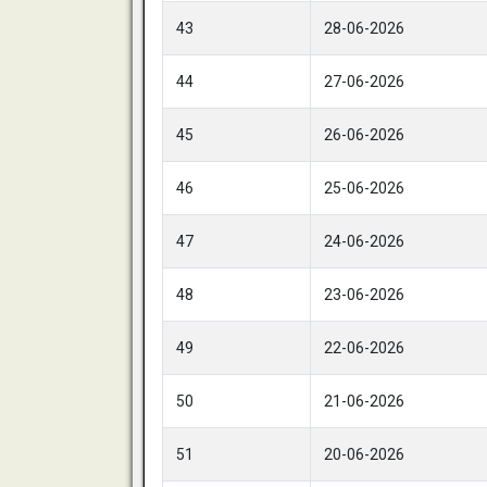
43
28-06-2026
44
27-06-2026
45
26-06-2026
46
25-06-2026
47
24-06-2026
48
23-06-2026
49
22-06-2026
50
21-06-2026
51
20-06-2026