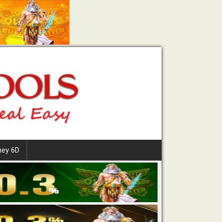
ney 6D