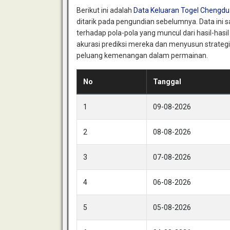
Berikut ini adalah
Data Keluaran Togel Chengdu
ditarik pada pengundian sebelumnya. Data ini
terhadap pola-pola yang muncul dari hasil-ha
akurasi prediksi mereka dan menyusun strateg
peluang kemenangan dalam permainan.
No
Tanggal
1
09-08-2026
2
08-08-2026
3
07-08-2026
4
06-08-2026
5
05-08-2026