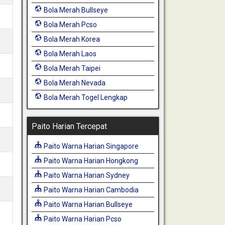
Bola Merah Bullseye
Bola Merah Pcso
Bola Merah Korea
Bola Merah Laos
Bola Merah Taipei
Bola Merah Nevada
Bola Merah Togel Lengkap
Paito Harian Tercepat
Paito Warna Harian Singapore
Paito Warna Harian Hongkong
Paito Warna Harian Sydney
Paito Warna Harian Cambodia
Paito Warna Harian Bullseye
Paito Warna Harian Pcso