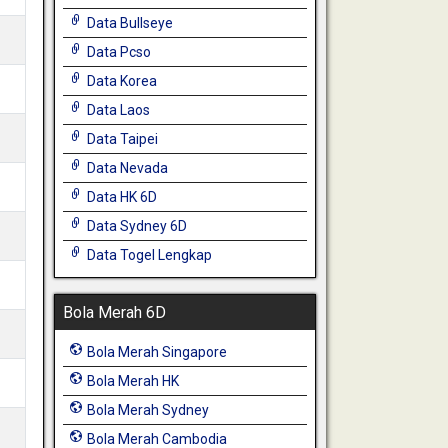
Data Bullseye
Data Pcso
Data Korea
Data Laos
Data Taipei
Data Nevada
Data HK 6D
Data Sydney 6D
Data Togel Lengkap
Bola Merah 6D
Bola Merah Singapore
Bola Merah HK
Bola Merah Sydney
Bola Merah Cambodia