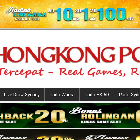
Live Draw Sydney
Paito Warna
Paito HK 6D
Paito Syd