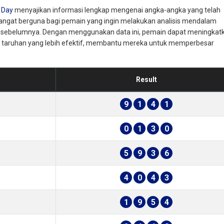
 Day
menyajikan informasi lengkap mengenai angka-angka yang telah
 sangat berguna bagi pemain yang ingin melakukan analisis mendalam
sil sebelumnya. Dengan menggunakan data ini, pemain dapat meningkat
i taruhan yang lebih efektif, membantu mereka untuk memperbesar
Result
9
1
4
1
0
1
3
0
5
9
3
6
4
0
4
3
1
9
5
4