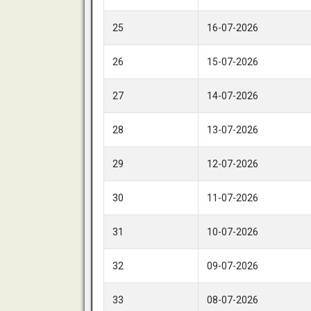
25
16-07-2026
26
15-07-2026
27
14-07-2026
28
13-07-2026
29
12-07-2026
30
11-07-2026
31
10-07-2026
32
09-07-2026
33
08-07-2026