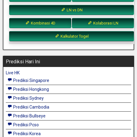
LN vs DN
Kombinasi 4D
Kolaborasi LN
Kalkulator Togel
Prediksi Hari Ini
Live HK
Prediksi Singapore
Prediksi Hongkong
Prediksi Sydney
Prediksi Cambodia
Prediksi Bullseye
Prediksi Pcso
Prediksi Korea