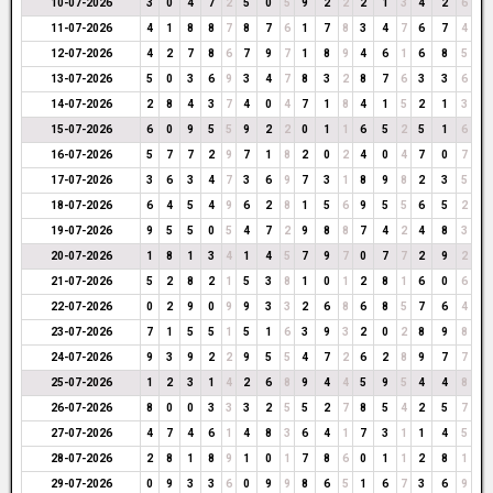
10-07-2026
3
0
4
7
2
5
0
5
9
2
2
2
1
3
4
2
6
11-07-2026
4
1
8
8
7
8
7
6
1
7
8
3
4
7
6
7
4
12-07-2026
4
2
7
8
6
7
9
7
1
8
9
4
6
1
6
8
5
13-07-2026
5
0
3
6
9
3
4
7
8
3
2
8
7
6
3
3
6
14-07-2026
2
8
4
3
7
4
0
4
7
1
8
4
1
5
2
1
3
15-07-2026
6
0
9
5
5
9
2
2
0
1
1
6
5
2
5
1
6
16-07-2026
5
7
7
2
9
7
1
8
2
0
2
4
0
4
7
0
7
17-07-2026
3
6
3
4
7
3
6
9
7
3
1
8
9
8
2
3
5
18-07-2026
6
4
5
4
9
6
2
8
1
5
6
9
5
5
6
5
2
19-07-2026
9
5
5
0
5
4
7
2
9
8
8
7
4
2
4
8
3
20-07-2026
1
8
1
3
4
1
4
5
7
9
7
0
7
7
2
9
2
21-07-2026
5
2
8
2
1
5
3
8
1
0
1
2
8
1
6
0
6
22-07-2026
0
2
9
0
9
9
3
3
2
6
8
6
8
5
7
6
4
23-07-2026
7
1
5
5
1
5
1
6
3
9
3
2
0
2
8
9
8
24-07-2026
9
3
9
2
2
9
5
5
4
7
2
6
2
8
9
7
7
25-07-2026
1
2
3
1
4
2
6
8
9
4
4
5
9
5
4
4
8
26-07-2026
8
0
0
3
3
3
2
5
5
2
7
8
5
4
2
5
7
27-07-2026
4
7
4
6
1
4
8
3
6
4
1
7
3
1
1
4
5
28-07-2026
2
8
1
8
9
1
0
1
7
8
6
0
1
1
2
8
1
29-07-2026
0
9
3
3
6
0
9
9
8
6
5
1
6
7
3
6
9