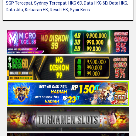
SGP Tercepat
,
Sydney Tercepat
,
HKG 6D
,
Data HKG 6D
,
Data HKG
,
Data Jitu
,
Keluaran HK
,
Result HK
,
Syair Keris