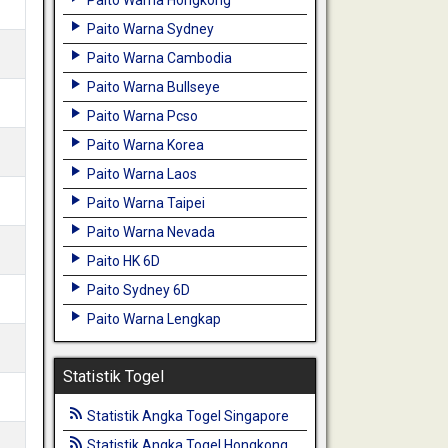
Paito Warna Hongkong
Paito Warna Sydney
Paito Warna Cambodia
Paito Warna Bullseye
Paito Warna Pcso
Paito Warna Korea
Paito Warna Laos
Paito Warna Taipei
Paito Warna Nevada
Paito HK 6D
Paito Sydney 6D
Paito Warna Lengkap
Statistik Togel
Statistik Angka Togel Singapore
Statistik Angka Togel Hongkong