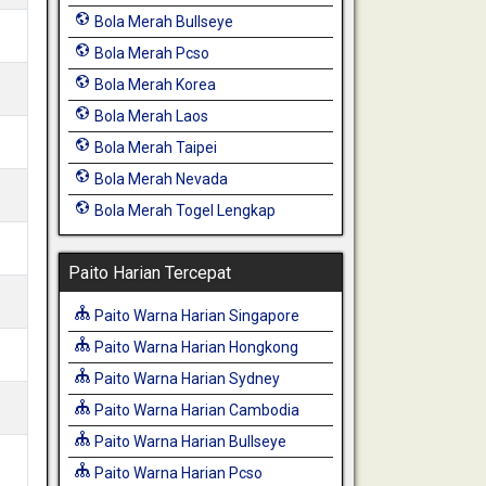
Bola Merah Bullseye
Bola Merah Pcso
Bola Merah Korea
Bola Merah Laos
Bola Merah Taipei
Bola Merah Nevada
Bola Merah Togel Lengkap
Paito Harian Tercepat
Paito Warna Harian Singapore
Paito Warna Harian Hongkong
Paito Warna Harian Sydney
Paito Warna Harian Cambodia
Paito Warna Harian Bullseye
Paito Warna Harian Pcso