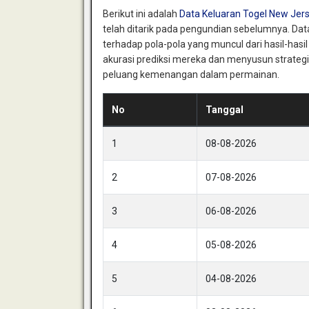
Berikut ini adalah
Data Keluaran Togel New Jer
telah ditarik pada pengundian sebelumnya. Dat
terhadap pola-pola yang muncul dari hasil-ha
akurasi prediksi mereka dan menyusun strateg
peluang kemenangan dalam permainan.
No
Tanggal
1
08-08-2026
2
07-08-2026
3
06-08-2026
4
05-08-2026
5
04-08-2026