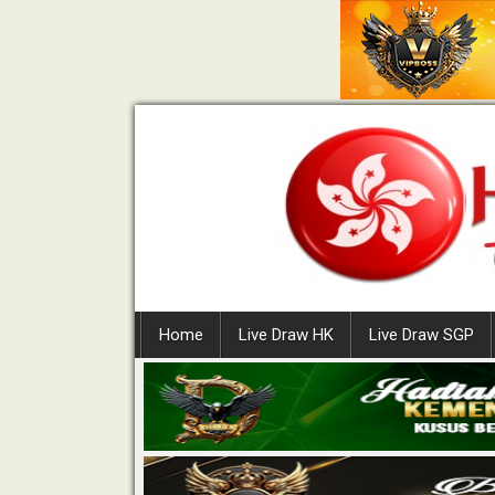
Home
Live Draw HK
Live Draw SGP