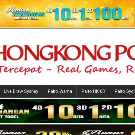
Live Draw Sydney
Paito Warna
Paito HK 6D
Paito Syd