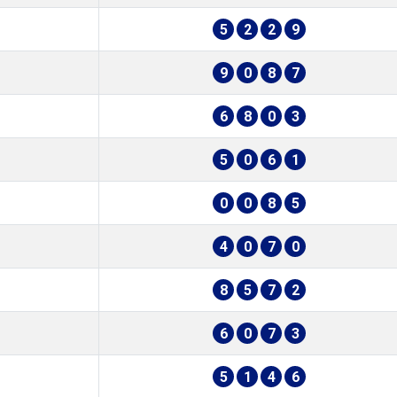
5
2
2
9
9
0
8
7
6
8
0
3
5
0
6
1
0
0
8
5
4
0
7
0
8
5
7
2
6
0
7
3
5
1
4
6