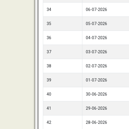
34
06-07-2026
35
05-07-2026
36
04-07-2026
37
03-07-2026
38
02-07-2026
39
01-07-2026
40
30-06-2026
41
29-06-2026
42
28-06-2026