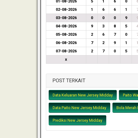
01-08-2026
5
1
6
0
02-08-2026
1
6
6
1
03-08-2026
0
0
0
9
04-08-2026
9
3
8
5
05-08-2026
2
6
7
0
06-08-2026
7
2
9
1
07-08-2026
2
7
0
5
x
POST TERKAIT
Data Keluaran New Jersey Midday
Paito W
Data Paito New Jersey Midday
Bola Merah
Prediksi New Jersey Midday