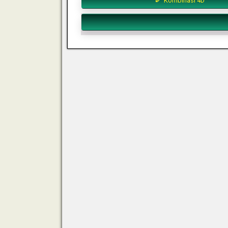
Kombinasi 4D