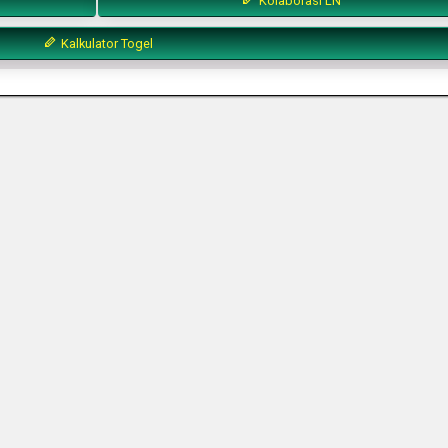
Kolaborasi LN
Kalkulator Togel