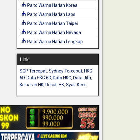
Paito Warna Harian Korea
Paito Warna Harian Laos
Paito Warna Harian Taipei
Paito Warna Harian Nevada
Paito Warna Harian Lengkap
Link
SGP Tercepat
,
Sydney Tercepat
,
HKG
6D
,
Data HKG 6D
,
Data HKG
,
Data Jitu
,
Keluaran HK
,
Result HK
,
Syair Keris