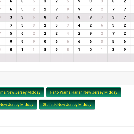
6
6
8
5
3
2
5
9
3
3
8
2
7
6
5
2
2
7
9
9
2
2
7
7
9
3
3
6
8
7
6
8
8
7
3
7
4
7
5
3
2
5
7
4
2
6
5
2
7
5
6
2
2
2
4
2
9
2
7
2
1
9
9
9
0
6
6
6
6
3
5
6
5
0
1
1
8
9
8
1
0
1
3
9
arna New Jersey Midday
Paito Warna Harian New Jersey Midday
 New Jersey Midday
Statistik New Jersey Midday