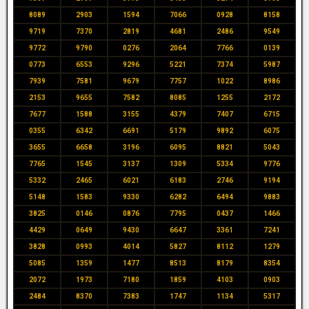
8089
2903
1594
7066
0928
8158
9719
7370
2819
4681
2486
9549
9772
9790
0276
2064
7766
0139
0773
6553
9296
5221
7374
5987
7939
7581
9679
7757
1022
8986
2153
9655
7582
8085
1255
2172
7677
1588
3155
4379
7407
6715
0355
6342
6691
5179
9892
6075
3655
6658
3196
6095
8821
5043
7765
1545
3137
1309
5334
9776
5332
2465
6021
6183
2746
9194
5148
1583
9330
6282
6494
9883
3825
0146
0876
7795
0437
1466
4429
0649
9430
6647
3361
7241
3828
0993
4014
5827
8112
1279
5085
1359
1477
8513
8179
8354
2072
1973
7180
1859
4103
0903
2484
8370
7383
1747
1134
5317