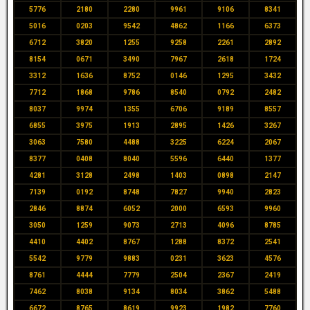
5776
2180
2280
9961
9106
8341
5016
0203
9542
4862
1166
6373
6712
3820
1255
9258
2261
2892
8154
0671
3490
7967
2618
1724
3312
1636
8752
0146
1295
3432
7712
1868
9786
8540
0792
2482
8037
9974
1355
6706
9189
8557
6855
3975
1913
2895
1426
3267
3063
7580
4488
3225
6224
2067
8377
0408
8040
5596
6440
1377
4281
3128
2498
1403
0898
2147
7139
0192
8748
7827
9940
2823
2846
8874
6052
2000
6593
9960
3050
1259
9073
2713
4096
8785
4410
4402
8767
1288
8372
2541
5542
9779
9883
0231
3623
4576
8761
4444
7779
2504
2367
2419
7462
8038
9134
8034
3862
5488
6672
8765
8619
9923
1982
7760