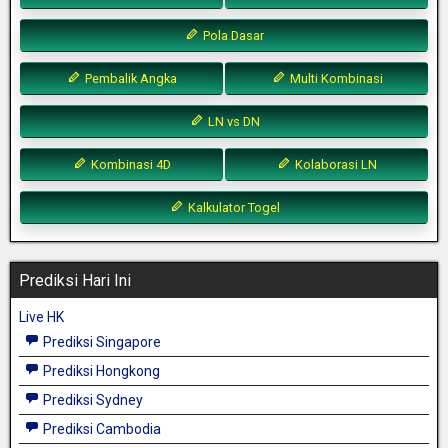
Pola Dasar
Pembalik Angka
Multi Kombinasi
LN vs DN
Kombinasi 4D
Kolaborasi LN
Kalkulator Togel
Prediksi Hari Ini
Live HK
Prediksi Singapore
Prediksi Hongkong
Prediksi Sydney
Prediksi Cambodia