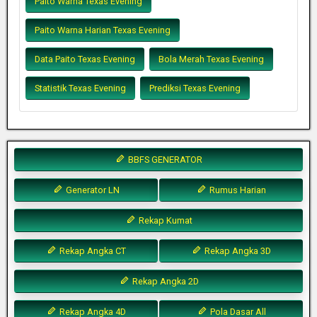
Paito Warna Texas Evening
Paito Warna Harian Texas Evening
Data Paito Texas Evening
Bola Merah Texas Evening
Statistik Texas Evening
Prediksi Texas Evening
BBFS GENERATOR
Generator LN
Rumus Harian
Rekap Kumat
Rekap Angka CT
Rekap Angka 3D
Rekap Angka 2D
Rekap Angka 4D
Pola Dasar All