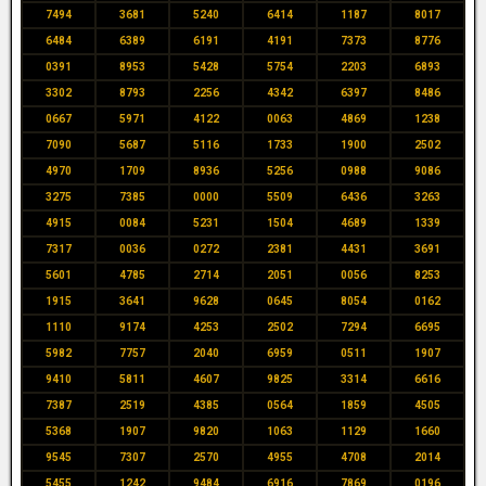
7494
3681
5240
6414
1187
8017
6484
6389
6191
4191
7373
8776
0391
8953
5428
5754
2203
6893
3302
8793
2256
4342
6397
8486
0667
5971
4122
0063
4869
1238
7090
5687
5116
1733
1900
2502
4970
1709
8936
5256
0988
9086
3275
7385
0000
5509
6436
3263
4915
0084
5231
1504
4689
1339
7317
0036
0272
2381
4431
3691
5601
4785
2714
2051
0056
8253
1915
3641
9628
0645
8054
0162
1110
9174
4253
2502
7294
6695
5982
7757
2040
6959
0511
1907
9410
5811
4607
9825
3314
6616
7387
2519
4385
0564
1859
4505
5368
1907
9820
1063
1129
1660
9545
7307
2570
4955
4708
2014
5455
1242
9484
6916
7869
0196