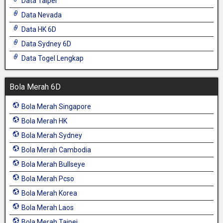
Data Taipei
Data Nevada
Data HK 6D
Data Sydney 6D
Data Togel Lengkap
Bola Merah 6D
Bola Merah Singapore
Bola Merah HK
Bola Merah Sydney
Bola Merah Cambodia
Bola Merah Bullseye
Bola Merah Pcso
Bola Merah Korea
Bola Merah Laos
Bola Merah Taipei