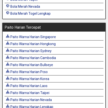
Bola Merah Nevada
Bola Merah Togel Lengkap
Paito Harian Tercepat
Paito Warna Harian Singapore
Paito Warna Harian Hongkong
Paito Warna Harian Sydney
Paito Warna Harian Cambodia
Paito Warna Harian Bullseye
Paito Warna Harian Pcso
Paito Warna Harian Korea
Paito Warna Harian Laos
Paito Warna Harian Taipei
Paito Warna Harian Nevada
Paito Warna Harian Lengkap