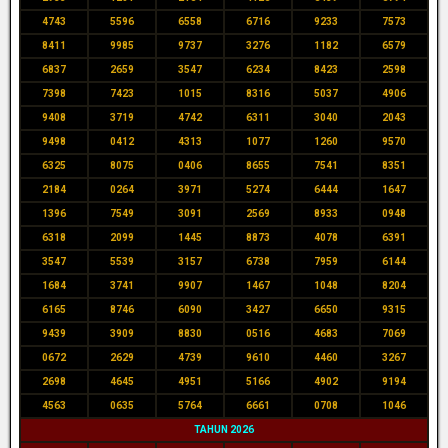
4743
5596
6558
6716
9233
7573
8411
9985
9737
3276
1182
6579
6837
2659
3547
6234
8423
2598
7398
7423
1015
8316
5037
4906
9408
3719
4742
6311
3040
2043
9498
0412
4313
1077
1260
9570
6325
8075
0406
8655
7541
8351
2184
0264
3971
5274
6444
1647
1396
7549
3091
2569
8933
0948
6318
2099
1445
8873
4078
6391
3547
5539
3157
6738
7959
6144
1684
3741
9907
1467
1048
8204
6165
8746
6090
3427
6650
9315
9439
3909
8830
0516
4683
7069
0672
2629
4739
9610
4460
3267
2698
4645
4951
5166
4902
9194
4563
0635
5764
6661
0708
1046
TAHUN 2026