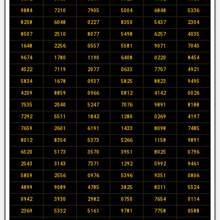
9884
7210
7905
5004
6848
5336
8258
6048
0227
8350
5437
2304
8507
2510
8077
5498
6257
4035
1648
2256
0557
5581
9071
7045
9674
1780
1190
6408
0220
8454
4522
7119
2077
0633
7707
4921
5834
1678
0937
5825
8823
9495
4209
8859
0966
0812
4142
0026
7535
2040
5247
7076
9891
8188
7292
5511
1842
1280
0269
4197
7659
2601
6191
1433
8098
7485
8012
8354
5373
5266
1158
9891
6520
5173
3570
3951
8025
0796
2543
3143
7371
1292
5992
9461
5859
2556
0976
5396
9351
0806
4899
9089
4785
3825
8311
5524
0942
3930
2982
0750
7654
0114
2369
5332
5161
9781
7758
0588