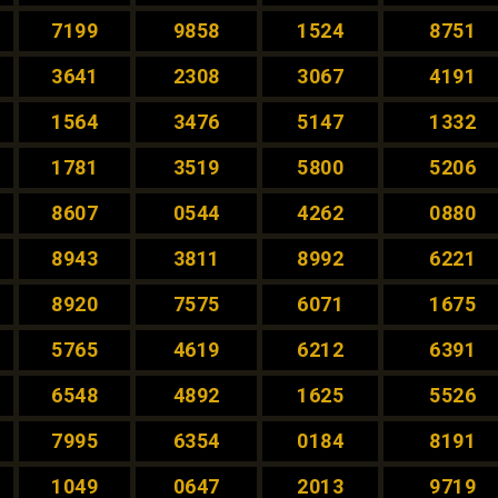
7199
9858
1524
8751
3641
2308
3067
4191
1564
3476
5147
1332
1781
3519
5800
5206
8607
0544
4262
0880
8943
3811
8992
6221
8920
7575
6071
1675
5765
4619
6212
6391
6548
4892
1625
5526
7995
6354
0184
8191
1049
0647
2013
9719