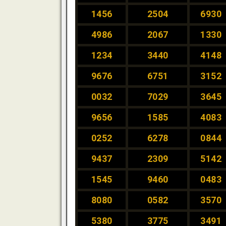
1456
2504
6930
4986
2067
1330
1234
3440
4148
9676
6751
3152
0032
7029
3645
9656
1585
4083
0252
6278
0844
9437
2309
5142
1545
9460
0483
8080
0582
3570
5380
3775
3491