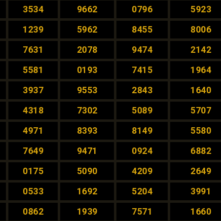
3534
9662
0796
5923
1239
5962
8455
8006
7631
2078
9474
2142
5581
0193
7415
1964
3937
9553
2843
1640
4318
7302
5089
5707
4971
8393
8149
5580
7649
9471
0924
6882
0175
5090
4209
2649
0533
1692
5204
3991
0862
1939
7571
1660