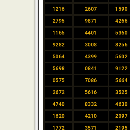
1216
2607
1590
2795
9871
4266
1165
4401
5360
9282
3008
8256
5064
4399
5602
5698
0841
9122
0575
7086
5664
2672
5616
3525
4740
8332
4630
1620
4210
2097
1772
3571
2195