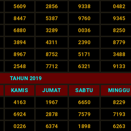
5609
2856
9338
0482
8447
5387
9760
9345
6880
3289
0036
8250
3894
4311
2390
8779
8967
8752
5171
3488
2548
7712
6321
9133
TAHUN 2019
KAMIS
JUMAT
SABTU
MINGGU
4163
1967
6650
8229
6924
2878
7579
7193
0226
6374
1898
6263