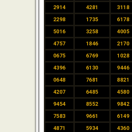
2914
4281
3118
2298
1735
6178
5016
3258
4005
4757
1846
2170
0675
6769
1028
4396
6130
9446
0648
7681
8821
4207
6485
4580
9454
8552
9842
7583
9661
6149
4871
5934
4360