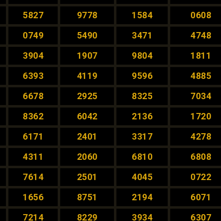
5827
9778
1584
0608
0749
5490
3471
4748
3904
1907
9804
1811
6393
4119
9596
4885
6678
2925
8325
7034
8362
6042
2136
1720
6171
2401
3317
4278
4311
2060
6810
6808
7614
2501
4045
0722
1656
8751
2194
6071
7214
8229
3934
6307