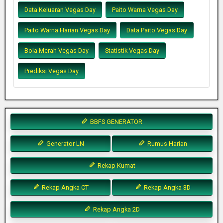
Data Keluaran Vegas Day
Paito Warna Vegas Day
Paito Warna Harian Vegas Day
Data Paito Vegas Day
Bola Merah Vegas Day
Statistik Vegas Day
Prediksi Vegas Day
BBFS GENERATOR
Generator LN
Rumus Harian
Rekap Kumat
Rekap Angka CT
Rekap Angka 3D
Rekap Angka 2D