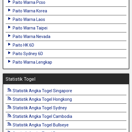
Paito Warna Pcso
Paito Warna Korea
Paito Warna Laos
Paito Warna Taipei
Paito Warna Nevada
Paito HK 6D
Paito Sydney 6D
Paito Warna Lengkap
Statistik Togel
Statistik Angka Togel Singapore
Statistik Angka Togel Hongkong
Statistik Angka Togel Sydney
Statistik Angka Togel Cambodia
Statistik Angka Togel Bullseye