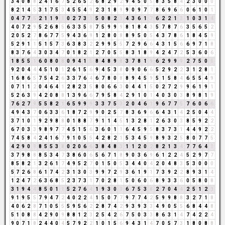
3
4
0
8
8
2
4
1
6
7
5
2
6
5
2
6
8
2
9
2
9
4
5
0
5
8
3
5
8
4
2
3
0
0
0
8
2
1
4
5
3
1
7
5
3
4
5
5
4
9
2
3
1
8
9
9
0
9
7
7
8
6
9
6
6
0
6
1
0
1
0
4
7
7
5
2
1
1
9
1
0
2
7
3
1
5
0
8
2
1
4
3
6
1
7
6
2
2
1
3
1
0
3
1
4
4
0
7
2
9
5
2
6
8
5
6
3
3
5
8
7
5
9
9
9
8
1
8
4
3
5
7
8
7
6
3
5
6
5
2
2
0
5
2
7
8
6
7
7
5
9
4
3
6
9
1
2
8
0
8
8
9
5
0
5
4
3
7
8
6
1
8
4
5
9
5
2
9
1
1
5
1
5
7
3
6
3
8
3
2
2
9
9
5
5
7
2
9
6
6
4
3
1
5
6
6
9
7
1
8
8
3
7
6
4
3
0
3
4
7
0
1
8
2
1
2
7
0
5
5
8
3
1
8
9
4
2
4
7
2
5
3
6
0
6
1
8
5
5
1
6
0
8
0
8
0
9
4
1
5
8
4
8
9
8
3
7
8
1
9
6
2
9
9
9
2
7
5
0
5
9
2
0
4
4
4
5
1
0
1
2
6
1
5
6
9
4
5
3
8
0
9
0
6
6
5
2
9
2
2
3
1
2
8
1
1
6
8
6
5
7
5
4
2
6
3
3
7
6
4
6
7
8
0
8
8
9
4
5
9
5
1
5
8
4
6
5
5
4
9
0
7
1
1
2
0
4
6
4
1
2
8
2
3
5
8
0
6
6
3
0
4
4
1
5
0
2
7
2
9
9
6
1
9
1
5
2
6
3
9
4
2
0
8
8
1
3
9
6
6
7
9
5
8
4
2
9
1
0
1
4
0
3
0
3
8
9
8
1
9
7
6
2
7
9
5
5
8
2
1
6
5
9
9
9
3
3
7
5
3
2
0
4
6
1
9
6
7
7
5
7
6
0
6
6
4
9
4
3
7
0
6
3
3
6
1
8
7
2
9
9
0
2
5
7
8
3
6
9
6
6
4
3
1
4
2
5
0
4
4
3
7
1
0
1
9
2
9
8
8
0
1
8
8
7
9
1
1
4
5
1
3
2
8
1
2
6
3
0
3
8
5
9
2
2
6
7
0
3
3
9
8
9
7
7
4
5
1
5
6
3
6
0
1
1
6
4
5
9
5
8
3
7
3
1
4
4
9
2
2
7
4
5
8
4
2
4
1
6
7
9
1
0
5
5
4
2
8
2
1
5
3
4
5
9
8
9
3
2
5
8
0
7
7
5
4
2
9
0
9
8
5
5
3
8
0
2
0
6
6
3
8
4
8
3
1
1
2
0
2
8
2
1
3
4
7
7
6
4
1
3
7
9
8
8
8
5
3
4
7
3
8
6
0
6
5
6
7
1
8
9
0
3
6
9
6
1
2
2
4
5
2
9
7
7
8
5
8
2
1
3
2
6
1
7
4
9
5
2
7
0
1
5
0
5
3
4
4
0
4
2
0
4
8
3
5
3
0
0
0
5
7
2
6
8
6
1
7
4
2
3
1
3
0
3
9
9
7
2
9
3
6
1
9
1
7
3
9
2
2
8
9
3
1
4
1
2
4
7
2
6
3
6
8
5
2
3
7
3
1
7
0
2
8
1
5
0
6
0
6
8
9
3
3
6
0
5
8
0
8
3
1
9
4
4
8
5
0
1
1
5
2
7
6
4
1
9
3
0
3
6
7
5
3
8
2
7
0
4
4
2
5
1
2
3
9
1
9
5
5
7
9
4
7
2
4
0
2
2
4
1
5
0
7
7
9
7
7
4
2
5
9
9
8
8
3
2
7
1
8
4
0
6
2
8
7
1
0
5
5
5
9
5
6
2
2
8
7
4
2
9
3
9
3
3
4
9
0
5
5
6
8
4
4
8
5
1
0
8
8
4
2
9
0
9
8
8
1
2
3
2
5
4
2
6
7
5
0
3
3
8
6
3
1
4
7
4
2
2
4
9
0
7
1
8
2
4
4
0
4
5
7
9
2
2
1
0
1
5
6
9
4
3
1
4
7
0
5
7
3
1
8
0
8
8