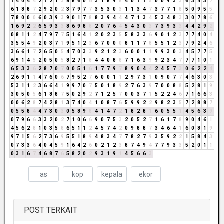
7
4
0
4
4
2
7
2
1
3
8
8
6
0
6
3
1
8
9
8
4
0
7
7
5
0
0
9
3
3
6
3
4
3
7
6
1
8
8
7
2
9
2
0
2
3
7
9
7
7
3
5
3
0
3
1
1
3
4
7
3
7
7
1
8
5
0
9
5
5
7
8
0
0
0
6
0
3
9
3
9
0
1
7
8
8
3
9
4
4
4
7
1
3
4
5
3
4
8
3
3
0
7
8
6
1
6
9
2
2
6
5
9
3
3
8
6
9
8
8
2
0
7
6
4
5
4
3
0
3
7
3
9
3
3
4
4
2
9
2
0
8
1
1
2
4
7
9
7
7
5
1
6
4
1
2
0
2
3
5
5
8
3
3
6
9
0
1
2
3
7
7
4
0
4
3
5
5
4
9
2
0
3
7
1
9
5
1
2
3
6
7
0
0
0
8
1
1
7
8
5
5
1
2
3
7
9
2
4
6
3
6
6
1
7
2
6
5
0
5
4
7
0
3
3
9
2
1
2
3
6
0
0
1
1
9
9
3
0
3
4
5
7
7
5
6
9
1
4
5
2
0
5
0
5
8
2
7
1
8
4
4
0
8
8
7
1
6
3
9
9
2
3
4
7
7
7
1
0
1
6
5
3
3
6
2
8
7
0
7
0
0
5
1
6
1
7
7
9
7
8
9
0
4
4
2
4
5
7
3
0
6
2
2
4
2
6
9
1
1
4
7
6
0
6
7
9
5
2
7
6
0
0
1
1
2
9
7
3
1
0
9
0
7
7
4
6
3
0
3
5
3
1
1
2
3
6
6
4
1
9
9
7
0
7
5
0
1
8
9
2
7
6
3
9
7
0
0
8
8
5
2
8
1
9
3
0
5
0
5
6
1
8
8
7
5
0
2
9
2
7
1
2
5
7
0
0
3
7
1
5
2
2
4
6
7
1
6
6
3
0
0
6
2
8
7
4
2
8
1
3
7
4
0
4
1
0
8
7
6
5
9
9
2
2
9
8
2
3
5
7
2
8
8
7
0
5
5
8
4
4
7
3
0
3
0
5
8
9
8
4
1
4
7
2
1
8
2
8
1
6
0
5
5
1
4
5
6
3
9
0
7
9
6
6
3
3
2
0
2
7
1
0
6
6
9
0
7
5
3
2
0
5
2
7
1
6
1
7
8
9
0
4
6
1
4
5
6
2
8
1
0
3
5
8
6
5
1
1
2
4
5
7
4
2
0
9
8
8
7
3
4
6
4
1
6
0
8
1
9
9
7
1
5
6
2
7
3
6
9
5
5
1
8
9
4
8
3
4
7
7
8
2
7
9
3
5
9
2
2
1
5
8
4
3
0
7
3
3
6
4
0
4
5
9
1
6
4
2
6
0
2
1
2
3
8
7
4
9
4
7
7
9
3
3
5
2
0
1
1
0
3
1
6
7
4
6
8
7
6
5
8
2
0
2
9
3
1
9
1
4
5
6
6
3
Clear
POST TERKAIT