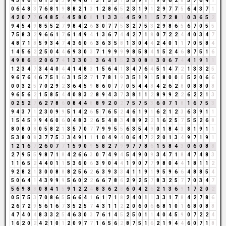
4
3
9
6
6
6
1
3
0
3
9
4
4
6
1
3
1
5
5
1
5
5
9
1
1
9
0
6
2
8
5
7
6
4
1
0
6
4
8
3
7
6
8
1
9
8
8
2
1
3
1
2
8
6
5
2
3
1
9
1
2
9
7
7
5
6
4
3
7
1
4
2
0
7
7
6
4
8
5
4
4
5
8
0
8
1
1
3
3
6
4
5
9
1
1
5
7
2
8
1
0
3
6
5
2
9
4
5
4
9
8
5
5
2
7
9
8
4
2
6
3
0
7
7
5
3
2
7
5
3
2
9
8
6
5
6
7
0
5
5
7
5
8
3
2
9
6
6
1
7
6
1
4
9
4
1
3
6
7
4
4
2
7
1
8
0
7
2
2
4
4
0
3
4
7
4
8
7
1
8
5
9
3
4
7
4
3
6
0
6
3
6
3
5
8
1
3
0
4
4
2
4
0
1
1
7
0
5
8
4
1
4
5
6
2
2
5
0
4
4
6
9
3
0
3
7
1
9
9
9
9
8
5
8
4
1
5
2
4
6
8
7
5
1
6
4
9
8
6
5
2
0
6
7
4
1
3
3
0
3
3
6
4
1
5
2
3
0
8
8
3
0
6
7
4
4
1
9
1
1
1
2
3
4
7
3
4
4
0
4
4
1
4
8
3
1
5
6
4
1
3
4
7
6
4
5
1
4
7
2
1
3
3
2
5
9
6
7
6
4
6
7
5
1
6
3
1
5
2
7
1
7
8
1
9
3
5
1
9
1
5
8
0
0
0
5
2
0
6
6
0
0
3
2
5
7
0
2
9
2
3
6
4
5
9
8
6
0
7
7
0
5
4
4
8
4
2
6
2
8
0
8
8
0
8
9
6
5
6
2
1
5
8
5
4
4
0
8
3
2
8
9
4
3
7
3
8
1
1
2
8
9
9
2
2
6
2
2
1
3
0
2
5
2
7
6
2
7
8
6
0
8
4
4
8
8
9
2
0
2
7
5
7
5
3
6
0
7
1
8
1
6
7
5
3
9
4
3
7
1
2
3
0
9
9
5
1
4
2
6
5
7
6
5
2
4
6
1
9
1
6
2
1
2
3
6
3
9
1
1
1
5
4
5
9
9
4
6
0
6
0
4
8
3
2
6
5
4
8
3
4
8
9
2
2
1
6
2
5
7
5
5
2
6
8
8
0
8
0
8
0
5
8
2
1
3
5
7
0
7
7
9
9
5
5
6
3
5
4
9
0
1
8
4
3
8
1
9
1
1
5
3
8
0
8
3
7
7
5
3
3
4
9
1
1
1
0
4
9
4
0
6
4
7
2
2
0
1
3
4
9
7
1
9
1
1
2
1
6
7
2
6
0
7
7
1
5
9
0
9
5
8
2
7
9
9
7
7
8
6
1
5
8
4
3
0
6
0
8
8
2
7
9
5
5
9
8
7
1
8
4
2
6
6
3
0
7
4
9
4
5
4
9
0
9
3
4
7
1
8
4
7
4
8
3
1
1
6
5
2
4
4
0
1
1
5
3
6
0
6
3
9
0
4
4
1
9
0
7
7
9
8
0
4
4
1
8
1
1
2
9
2
8
2
1
3
0
0
8
8
8
2
5
6
2
6
3
9
3
3
4
1
1
9
1
9
5
9
6
6
4
8
8
5
4
5
0
6
4
1
4
3
9
9
9
5
6
0
2
2
6
6
7
8
6
2
9
2
5
7
8
3
2
5
7
7
0
3
4
7
5
6
9
8
8
0
8
4
1
5
9
1
2
2
4
8
3
6
2
8
6
0
4
2
6
2
1
3
6
9
1
7
2
0
2
0
5
7
5
3
7
0
8
6
5
5
6
6
4
1
6
1
7
1
8
2
4
0
1
1
3
3
1
7
8
4
2
7
8
6
2
6
7
2
9
5
6
1
6
7
3
5
2
5
7
4
3
1
1
2
2
0
6
0
6
6
8
1
0
1
6
8
0
8
8
4
7
4
0
4
8
3
3
2
5
4
6
3
0
3
7
6
1
4
5
2
5
0
1
1
4
0
4
5
9
0
7
2
2
4
1
6
2
0
2
4
2
1
0
1
2
0
9
7
7
1
6
5
6
2
8
7
5
1
6
2
1
9
4
4
6
0
7
1
8