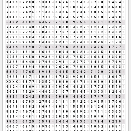
8
4
9
8
8
7
2
8
8
7
5
3
3
1
4
0
6
2
6
8
1
8
4
0
4
5
7
5
0
5
9
4
5
4
9
7
8
0
9
9
7
4
9
9
9
3
2
3
6
9
4
1
2
2
4
0
0
6
7
4
0
4
1
0
1
3
6
3
8
2
7
7
6
9
6
2
4
2
6
8
9
1
3
3
6
6
3
8
6
5
2
2
3
4
7
1
0
1
5
6
0
9
3
9
3
4
0
4
1
5
2
1
8
1
9
1
7
7
0
7
5
8
2
4
6
5
2
9
5
5
8
5
3
0
3
2
4
9
0
9
6
4
0
2
2
3
1
8
2
1
4
3
5
2
7
7
1
0
8
8
9
5
5
6
2
3
6
0
1
1
8
2
8
6
5
7
4
2
2
4
0
9
4
0
4
5
4
9
6
6
6
8
3
0
3
3
5
2
7
9
1
2
1
4
5
2
3
9
2
2
7
9
5
1
6
2
7
9
4
4
3
0
3
6
9
1
7
5
7
3
4
5
8
8
7
8
1
5
2
7
8
3
6
2
8
3
2
9
5
5
0
4
0
3
3
9
4
2
4
6
3
7
8
5
4
7
2
2
8
1
1
9
4
2
6
6
0
1
6
7
2
1
2
3
5
9
0
5
0
5
8
3
4
5
9
5
2
1
1
2
2
7
3
5
8
9
0
2
6
8
2
1
2
4
6
0
3
4
4
8
6
8
9
8
8
7
1
5
1
6
3
7
6
6
3
2
4
4
1
5
0
3
0
5
5
1
7
2
7
9
9
1
2
9
2
1
5
1
8
9
5
6
1
6
7
4
0
9
4
4
8
0
2
1
3
1
3
9
5
5
1
4
1
0
1
7
2
5
3
8
9
4
5
8
4
8
9
3
6
9
4
5
9
2
2
7
6
5
7
3
1
6
6
4
1
8
3
0
0
0
7
3
4
3
7
5
4
4
8
3
0
7
0
6
6
2
9
1
1
2
2
7
7
0
7
1
4
1
2
3
6
7
9
9
9
8
1
0
7
7
8
8
9
4
4
9
0
6
1
7
2
6
2
0
2
7
4
8
6
5
3
0
5
5
1
1
4
7
3
1
5
8
4
0
4
4
7
6
5
2
8
9
1
8
9
0
4
1
5
6
5
2
4
2
6
7
1
0
0
0
2
3
9
5
5
4
9
4
3
7
8
1
7
1
8
3
0
8
4
3
6
7
3
3
6
9
0
0
5
5
6
5
3
1
4
3
6
9
7
7
X
X
X
X
X
9
8
7
7
5
0
3
5
2
7
1
8
6
0
6
4
4
7
1
8
1
0
9
0
9
8
3
5
8
4
6
1
2
4
6
5
8
6
9
6
1
8
3
3
6
7
0
7
6
4
4
1
2
1
3
9
7
7
2
9
9
5
7
0
7
2
6
2
8
1
4
9
2
9
2
4
4
0
2
2
0
1
0
7
7
5
1
4
5
9
8
3
0
3
3
1
2
6
4
1
9
8
3
1
4
5
2
4
2
6
8
5
3
6
9
7
0
8
8
7
4
1
4
0
4
9
7
4
7
2
6
1
3
3
6
5
5
2
8
1
6
7
8
3
2
2
7
5
6
2
0
1
1
1
2
5
4
2
2
4
2
9
3
5
8
3
7
0
6
6
1
6
4
9
4
5
1
8
2
1
9
6
9
4
4
8
0
3
1
4
5
5
5
9
5
6
1
2
6
8
2
0
9
3
3
5
2
8
7
6
4
6
7
4
2
3
7
6
8
5
1
1
9
0
9
6
1
9
2
2
4
7
1
1
2
0
3
6
3
9
7
2
1
4
5
6
4
8
1
9
9
2
8
3
2
2
0
2
5
7
9
6
5
6
2
1
0
4
0
4
4
5
7
6
4
9
5
0
0
0
6
1
2
5
7
3
5
7
8
6
2
4
6
4
1
5
9
3
0
3
5
7
8
4
3
9
2
3
9
3
6
0
0
7
7
0
8
1
5
6
9
9
3
6
9
4
1
3
3
6
4
8
0
3
3
1
0
6
2
8
2
0
5
1
6