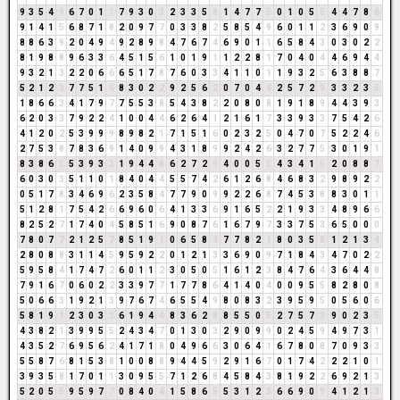
9
3
5
4
9
6
7
0
1
1
7
9
3
0
3
2
3
3
5
8
1
4
7
7
5
0
1
0
5
5
4
4
7
8
6
9
1
4
1
5
6
8
7
1
8
2
0
9
7
7
0
3
3
8
2
5
8
5
4
9
6
0
1
1
2
3
6
9
0
9
8
8
6
3
9
2
0
4
9
4
9
2
8
9
8
4
7
6
7
4
6
9
0
1
1
6
5
8
4
3
0
3
0
2
2
8
1
9
8
8
9
6
3
3
6
4
5
1
5
6
1
0
1
9
1
1
2
2
8
1
7
0
4
0
4
4
6
9
4
4
9
3
2
1
3
2
2
0
6
6
6
5
1
7
8
7
6
0
3
3
4
1
1
0
1
1
9
3
2
5
6
3
8
8
7
5
2
1
2
3
7
7
5
1
6
8
3
0
2
2
9
2
5
6
2
0
7
0
4
4
2
5
7
2
9
3
3
2
3
5
1
8
6
6
3
4
1
7
9
7
7
5
5
3
8
5
4
3
8
2
2
0
8
0
8
1
9
1
8
9
4
4
3
9
3
6
2
0
3
3
7
9
2
2
4
1
0
0
4
4
6
2
6
4
1
2
1
6
1
7
3
3
9
3
3
7
5
4
2
6
4
1
2
0
2
5
3
9
9
9
8
9
8
2
1
7
1
5
1
6
0
2
3
2
5
0
4
7
0
7
5
2
2
4
6
2
7
5
3
8
7
8
3
6
9
1
4
0
9
9
4
3
1
8
9
9
2
4
2
6
3
2
7
7
5
3
0
1
9
1
8
3
8
6
5
5
3
9
3
3
1
9
4
4
8
6
2
7
2
9
4
0
0
5
5
4
3
4
1
5
2
0
8
8
7
6
0
3
0
3
5
1
1
0
1
8
4
0
4
4
5
5
7
4
2
6
1
2
6
8
4
6
8
3
2
9
8
9
2
2
0
5
1
7
8
3
4
6
9
6
2
3
5
8
4
7
7
9
0
9
9
2
2
6
8
7
4
5
3
8
8
3
0
1
1
5
1
2
8
1
7
5
4
2
6
6
9
6
0
6
4
1
3
3
6
9
1
6
5
2
2
1
9
3
3
4
8
9
6
6
8
2
5
2
7
1
7
4
0
4
5
8
5
1
6
9
0
8
7
6
1
6
7
9
7
3
3
7
5
3
6
5
0
0
0
7
8
0
7
7
2
1
2
5
7
8
5
1
9
1
0
6
5
8
4
7
7
8
2
1
8
0
3
5
8
1
2
1
3
4
2
8
0
8
8
3
1
1
4
5
9
5
9
2
2
0
1
2
1
3
3
6
9
0
9
7
1
8
4
3
4
7
0
2
2
5
9
5
8
4
1
7
4
7
2
6
0
1
1
2
3
0
5
0
5
1
6
1
2
3
8
4
7
6
4
3
6
4
4
8
7
9
1
6
7
0
6
0
2
2
3
3
9
7
7
1
7
7
8
6
4
1
4
0
4
0
0
9
5
5
8
2
8
0
8
5
0
6
6
3
1
9
2
1
3
9
7
6
7
4
6
5
5
4
9
8
0
8
3
2
3
9
5
9
5
0
5
6
0
6
5
8
1
9
1
2
3
0
3
3
6
1
9
4
4
8
3
6
2
8
8
5
5
0
5
2
7
5
7
3
9
0
2
3
5
4
3
8
2
1
3
9
9
5
5
2
4
3
4
7
0
1
3
0
3
2
9
0
9
9
0
2
4
5
9
4
9
7
3
1
4
3
5
2
7
6
9
5
6
2
4
1
7
1
8
0
4
9
6
6
3
0
6
4
1
6
7
8
0
8
7
0
9
3
3
5
5
8
7
6
8
1
5
3
8
1
0
0
8
8
9
4
4
5
9
2
9
1
6
7
0
1
7
4
2
2
2
1
0
1
3
9
3
5
8
1
7
0
1
1
3
0
9
5
5
7
1
2
6
8
4
5
8
4
3
8
1
9
2
2
6
9
2
1
3
5
2
0
5
5
9
5
9
7
7
0
8
4
0
4
1
5
8
6
5
5
3
1
2
3
6
6
9
0
9
4
1
2
1
3