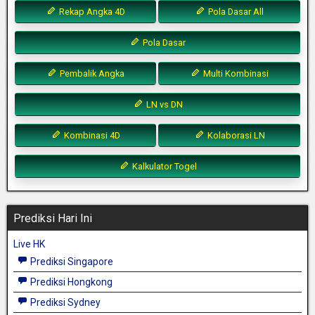
Rekap Angka 4D
Pola Dasar All
Pola Dasar
Pembalik Angka
Multi Kombinasi
LN vs DN
Kombinasi 4D
Kolaborasi LN
Kalkulator Togel
Prediksi Hari Ini
Live HK
Prediksi Singapore
Prediksi Hongkong
Prediksi Sydney